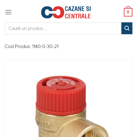
Skip
to
0
content
Caută:
Cod Produs:
1140-0-30-21