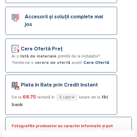
Accesorii și soluții complete mai
jos
Cere Ofertă Preț
Ai o
listă de materiale
primită de la instalator?
Trimite-ne o
cerere de ofertă
acum!
Cere Ofertă
Plata în Rate prin Credit Instant
68.75
tbi
De la
lei/lună în
lunare de la
bank
Fotografiile produselor au caracter informativ și pot
conține accesorii neincluse în pachetele standard. De