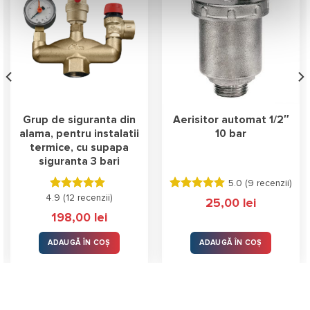
Grup de siguranta din
Aerisitor automat 1/2″
alama, pentru instalatii
10 bar
termice, cu supapa
siguranta 3 bari
5.0 (
9 recenzii
)
4.9 (
Evaluat la
12 recenzii
)
Evaluat la
25,00
lei
4.92
stele
5.00
stele
198,00
lei
din 5
din 5
ADAUGĂ ÎN COȘ
ADAUGĂ ÎN COȘ