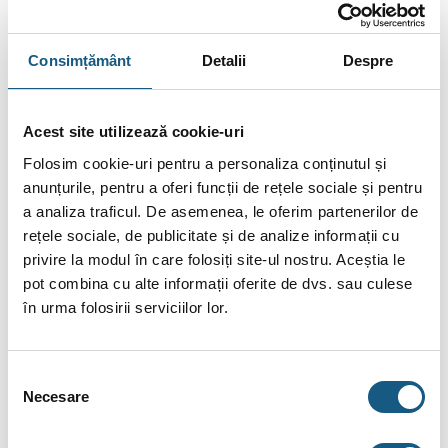
asemenea, unele specificații pot fi modificate de către
producător fără preaviz sau pot conține erori de operare.
Consimțământ
Detalii
Despre
Acest site utilizează cookie-uri
DESCRIERE
Folosim cookie-uri pentru a personaliza conținutul și
anunțurile, pentru a oferi funcții de rețele sociale și pentru
INFORMAȚII SUPLIMENTARE
a analiza traficul. De asemenea, le oferim partenerilor de
BRAND
rețele sociale, de publicitate și de analize informații cu
privire la modul în care folosiți site-ul nostru. Aceștia le
RECENZII (0)
pot combina cu alte informații oferite de dvs. sau culese
în urma folosirii serviciilor lor.
Supapă de siguranță pentru încălzire centrală Afriso
MS, 3 bar, filet interior G1″ x G1″1/4
Selecția
Supape de siguranta pentru instalatiile de incalzire inchise
Necesare
consimțământului
conform DIN 4751pana la temperaturi de 120 C. Presiunea de
deschidere este fixata la 1,5 bar, 2,5 bar, 3 bar, 4 bar, 6 bar, 8