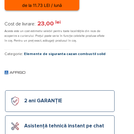
de la 11.73 LEI / lună
lei
23,00
Cost de livrare:
Acesta este un cost estimativ valabil pentru toate localitățile din raza de
acoperire a curierului. Prețul poate varia în funcție celelalte produse aflate
în coș. Pentru un preț exact, adăugați produsul în coș.
Categorie:
Elemente de siguranta cazan combustil solid
2 ani GARANȚIE
Asistență tehnică instant pe chat