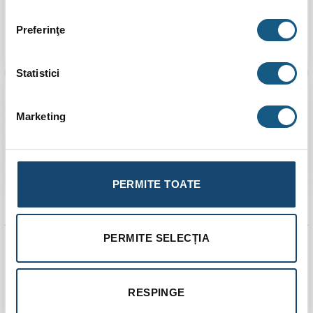
20,00
lei
17,00
lei
Preferinţe
ADAUGĂ ÎN COȘ
ADAUGĂ ÎN COȘ
Statistici
Marketing
PERMITE TOATE
PERMITE SELECȚIA
Robinet coltar FERRO
Robinet coltar FERRO
1/2″x3/8″ cu cartus
1/2″x1/2″ cu cartus
ceramic si maneta
ceramic si maneta
metalica
metalica
RESPINGE
28,00
lei
27,00
lei