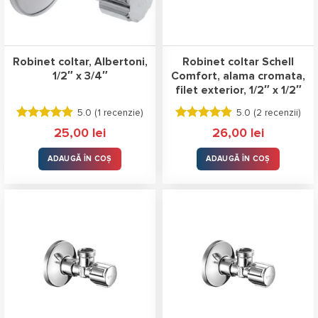
Robinet coltar, Albertoni,
Robinet coltar Schell
1/2″ x 3/4″
Comfort, alama cromata,
filet exterior, 1/2″ x 1/2″
5.0 (
1 recenzie
)
5.0 (
2 recenzii
)
Evaluat la
Evaluat la
25,00
lei
26,00
lei
5.00
stele
5.00
stele
din 5
din 5
ADAUGĂ ÎN COȘ
ADAUGĂ ÎN COȘ