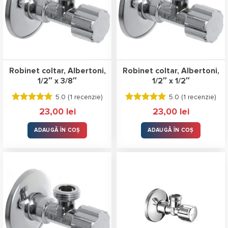
Robinet coltar, Albertoni,
Robinet coltar, Albertoni,
1/2″ x 3/8″
1/2″ x 1/2″
5.0 (
1 recenzie
)
5.0 (
1 recenzie
)
Evaluat la
Evaluat la
23,00
lei
23,00
lei
5.00
stele
5.00
stele
din 5
din 5
ADAUGĂ ÎN COȘ
ADAUGĂ ÎN COȘ