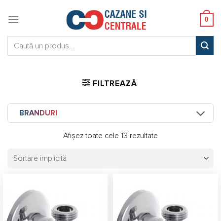
Skip
to
0
content
Caută:
FILTREAZĂ
BRANDURI
Afișez toate cele 13 rezultate