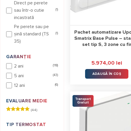
Direct pe perete
sau într-o cutie
(1)
Spre deosebire de sistemele de
incastrată
Piesele și sistemele ce pot f
avem disponibile pe piața din
Pe perete sau pe
Pachet automatizare Up
administra toate orice termosta
şină standard (TS
(1)
Smatrix Base Pulse – sta
35)
set tip S, 3 zone cu fi
Se montează pe perete și poate f
pardoseală.
GARANȚIE
5.974,00
lei
2 ani
(118)
Automatizare SALUS
ADAUGĂ ÎN COȘ
5 ani
(43)
În ceea ce privește tehnologiza
12 ani
(6)
producători care a lansat un te
Salus
este unul dintre cele mai
Transport
EVALUARE MEDIE
pardoseală.
Gratuit
(44)
Alte produse din această gamă
Evaluat la
5
stele din
incalzire in pardoseala
.
TIP TERMOSTAT
5