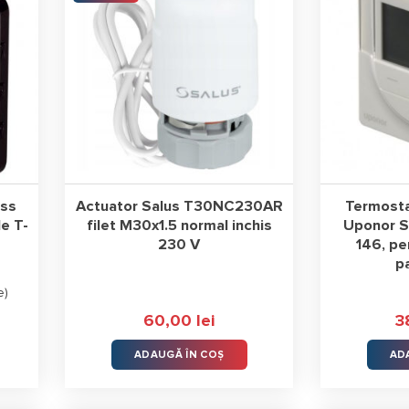
ess
Actuator Salus T30NC230AR
Termosta
e T-
filet M30x1.5 normal inchis
Uponor 
230 V
146, pen
p
e
)
60,00
lei
3
ADAUGĂ ÎN COȘ
AD