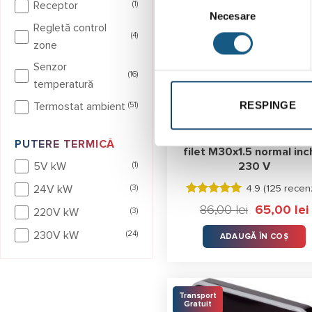
Receptor
(1)
Necesare
consimțământului
Regletă control
(4)
zone
Senzor
(16)
temperatură
RESPINGE
Termostat ambient
(51)
Actuator Salus T30NC
PUTERE TERMICĂ
filet M30x1.5 normal inc
5V kW
(1)
230 V
24V kW
(3)
4.9 (
125 recenz
Evaluat la
86,00
lei
Prețul
65,00
lei
P
220V kW
(3)
4.94
stele
inițial
din 5
a
e
230V kW
(24)
ADAUGĂ ÎN COȘ
fost:
6
86,00 lei.
Transport
Gratuit