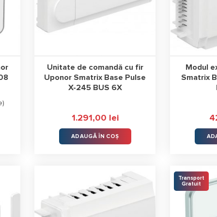
R
or au depășit toate limitele tehnologiei și cu ajutorul pachetelor
re în pardoseală complet controlabil, smart și eficient, care te ajută
r Smatrix Pulse pot fi controlate vocal, te ajută să economisești en
or
Unitate de comandă cu fir
Modul e
Sistemul poate fi folosit cu ajutorul aplicației dedicate, iar performan
08
Uponor Smatrix Base Pulse
Smatrix 
onale de control asupra vieții tale.
X-245 BUS 6X
e
)
1.291,00
lei
4
ADAUGĂ ÎN COȘ
AD
Transport
Gratuit