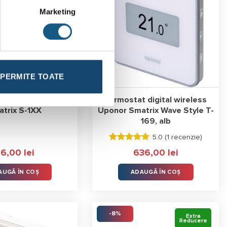
Marketing
PERMITE TOATE
ardoseală Uponor
Termostat digital wireless
trix S-1XX
Uponor Smatrix Wave Style T-
169, alb
5.0 (
1 recenzie
)
Evaluat la
46,00
lei
636,00
lei
5.00
stele
din 5
AUGĂ ÎN COȘ
ADAUGĂ ÎN COȘ
-8%
Extra
Reducere