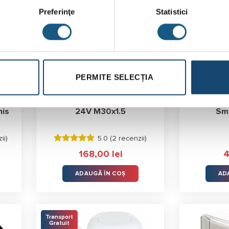
Preferinţe
Statistici
PERMITE SELECȚIA
230
Actuator Uponor Smart S
Senzor p
his
24V M30x1.5
Sma
ii
)
5.0 (
2 recenzii
)
Evaluat la
rețul
168,00
lei
5.00
stele
curent
din 5
ste:
ADAUGĂ ÎN COȘ
AD
5,00 lei.
Transport
Gratuit