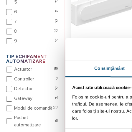
5
(7)
6
(6)
7
(2)
8
(13)
9
(2)
Unitate de comandă fără 
Uponor Smatrix Wave Pu
TIP ECHIPAMENT
AUTOMATIZARE
X-265 6X
Consimțământ
Actuator
(16)
5.0 (
2 recenzi
Evaluat la
Controller
(1)
1.576,00
lei
5.00
stele
din 5
Acest site utilizează cookie-
Detector
(2)
ADAUGĂ ÎN COȘ
Folosim cookie-uri pentru a pe
Gateway
(4)
traficul. De asemenea, le ofer
Modul de comandă
(23)
care folosiți site-ul nostru. A
-24%
Pachet
lor.
Extr
Reduc
(6)
automatizare
Selecția