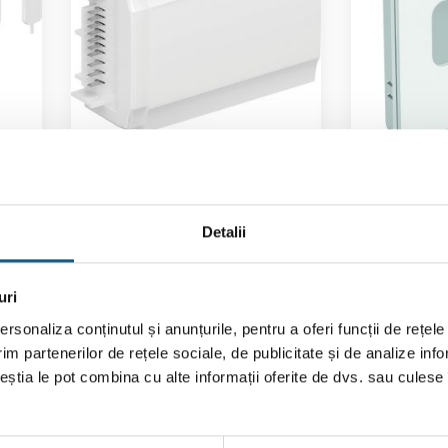
fir
Modul extindere Uponor
Termosta
lse
Smatrix Wave Pulse M-262
Uponor Sma
6X
RH
Detalii
i
)
5.0 (
1 recenzie
)
Evaluat la
Evaluat l
402,00
lei
6
5.00
stele
5.00
stel
din 5
din 5
uri
ADAUGĂ ÎN COȘ
AD
rsonaliza conținutul și anunțurile, pentru a oferi funcții de rețele
im partenerilor de rețele sociale, de publicitate și de analize info
ceștia le pot combina cu alte informații oferite de dvs. sau culese î
Transport
a
ere
Gratuit