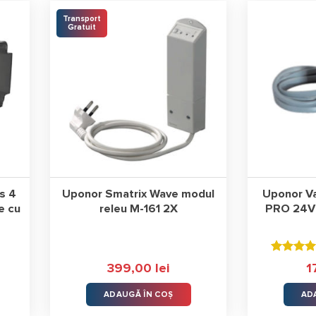
Transport
Gratuit
s 4
Uponor Smatrix Wave modul
Uponor Va
e cu
releu M-161 2X
PRO 24V
Evaluat l
399,00
lei
1
5.00
stele
din 5
ADAUGĂ ÎN COȘ
AD