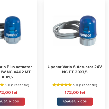
rio Plus actuator
Uponor Vario S Actuator 24V
 1W NC VA02 MT
NC FT 30X1,5
30X1,5
5.0 (
1 recenzie
)
5.0 (
1 recenzie
)
a
Evaluat la
72,00
lei
172,00
lei
5.00
stele
din 5
AUGĂ ÎN COȘ
ADAUGĂ ÎN COȘ