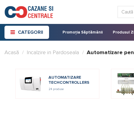
Skip
Caută:
to
content
CATEGORII
Promoția Săptămânii
Produsul Zi
Acasă
/
Incalzire in Pardoseala
/
Automatizare pentr
AUTOMATIZARE
TECHCONTROLLERS
24 produse