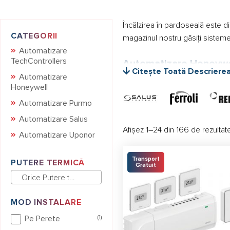
Încălzirea în pardoseală este d
CATEGORII
magazinul nostru găsiți sistem
Automatizare
TechControllers
Automatizare Honeywe
Citește Toată Descriere
Automatizare
Honeywell este un producător e
Honeywell
Honeywell, de exemplu un termos
Automatizare Purmo
în pardoseală. Producătorul are
Automatizare Salus
Afișez 1–24 din 166 de rezultat
Actuator 230 V normal înch
Automatizare Uponor
Termostat ambiental Hone
Transport
PUTERE TERMICĂ
Gratuit
Termostat încălzire pardos
Orice Putere termica
Sistemele de automatizare Honeyw
MOD INSTALARE
specialist.
Pe Perete
(1)
Automatizare PURMO