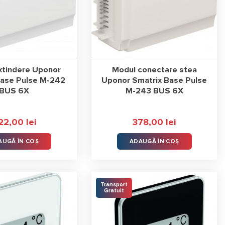
Uponor Smatrix Base Pulse
, vei putea acum să instalezi în
 să atingi nivelul maxim de confort din locuința ta.
ergie, timp, bani, iar întreg sistemul poate fi conectat la
xtindere Uponor
Modul conectare stea
țele unui astfel de pachet de control inteligent te va face să te
Base Pulse M-242
Uponor Smatrix Base Pulse
BUS 6X
M-243 BUS 6X
22,00
lei
378,00
lei
AUGĂ ÎN COȘ
ADAUGĂ ÎN COȘ
Transport
Gratuit