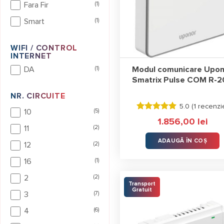
Fara Fir
(1)
Automatizare UPONO
Smart
(1)
Sistemele de automatizare Upon
locuința ta un sistem de încălzi
WIFI / CONTROL
INTERNET
Pachetele de automatizare Upono
DA
(1)
Modul comunicare Upon
asistentul virtual al locuinței. 
Smatrix Pulse COM R-2
simți ca și cum ai abilități adiți
NR. CIRCUITE
5.0 (
1 recenzi
10
(5)
Evaluat la
1.856,00
lei
5.00
stele
11
(2)
din 5
ADAUGĂ ÎN COȘ
12
(2)
16
(1)
2
(2)
Transport
Gratuit
3
(7)
4
(6)