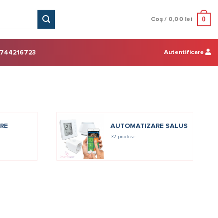
0
Coș /
0,00
lei
Autentificare
744216723
RE
AUTOMATIZARE SALUS
32 produse