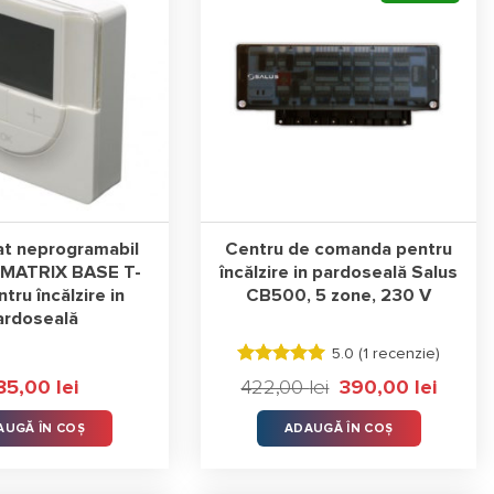
t neprogramabil
Centru de comanda pentru
SMATRIX BASE T-
încălzire in pardoseală Salus
tru încălzire in
CB500, 5 zone, 230 V
ardoseală
5.0 (
1 recenzie
)
Evaluat la
85,00
lei
422,00
lei
Prețul
390,00
lei
Prețul
5.00
stele
inițial
curent
din 5
a
este:
AUGĂ ÎN COȘ
ADAUGĂ ÎN COȘ
fost:
390,00 l
422,00 lei.