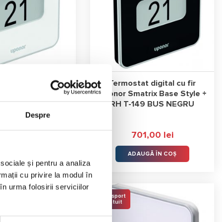
t digital cu fir
Termostat digital cu fir
trix Base Style +
Uponor Smatrix Base Style +
 T-149 BUS
RH T-149 BUS NEGRU
Despre
5.0 (
2 recenzii
)
a
15,00
lei
701,00
lei
e
AUGĂ ÎN COȘ
ADAUGĂ ÎN COȘ
 sociale și pentru a analiza
rmații cu privire la modul în
n urma folosirii serviciilor
Transport
Gratuit