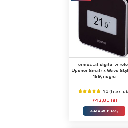
Termostat digital wirel
Uponor Smatrix Wave Styl
169, negru
5.0 (
1 recenzi
Evaluat la
742,00
lei
5.00
stele
din 5
ADAUGĂ ÎN COȘ