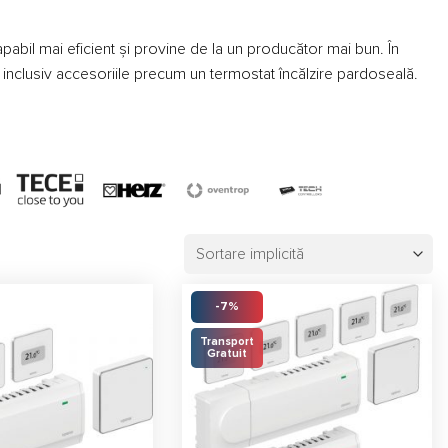
pabil mai eficient și provine de la un producător mai bun. În
inclusiv accesoriile precum un termostat încălzire pardoseală.
are. Agentul termic produs de sistemele echipate cu accesorii
 poți folosi pentru a crește performanța sistemului de încălzire
âteva, pe care te și încurajăm să le încerci pentru sistemul tău.
-7%
Transport
Gratuit
și optimizat, sfatul nostru este să apelezi la ajutorul unui