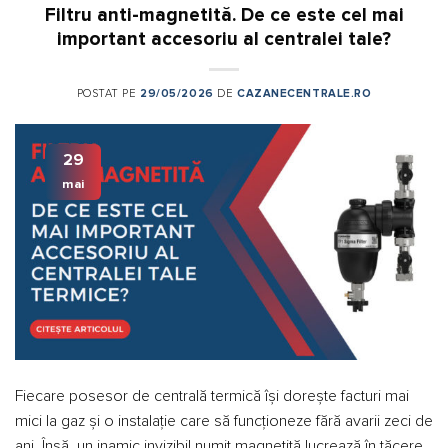
Filtru anti-magnetită. De ce este cel mai
important accesoriu al centralei tale?
POSTAT PE
29/05/2026
DE
CAZANECENTRALE.RO
29
mai
Fiecare posesor de centrală termică își dorește facturi mai
mici la gaz și o instalație care să funcționeze fără avarii zeci de
ani. Însă, un inamic invizibil numit magnetită lucrează în tăcere