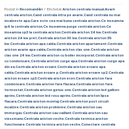
Postat în
Recomandări
|
Etichetat
Ariston centrala manual
,
Avarii
centrala ariston
,
Cand centrala intra pe avarie
,
Cand centrala nu mai
incalzeste apa
,
Care este cea mai buna centrala ariston
,
Ce inseamna
ip4 la centrala ariston
,
Ce inseamna purge centrala ariston
,
Ce
inseamna sp3 la centrala ariston
,
Centrala ariston 24 kw
,
Centrala
ariston 24 kw pret
,
Centrala ariston 30 kw
,
Centrala ariston 35
kw
,
Centrala ariston apa calda
,
Centrala ariston apartament
,
Centrala
ariston avarie apa calda
,
Centrala ariston clas one
,
Centrala ariston
clas one 24 kw
,
Centrala ariston cu boiler incorporat
,
Centrala ariston
cu condensare
,
Centrala ariston curge apa
,
Centrala ariston curge apa
din ea
,
Centrala ariston eroare
,
Centrala ariston eroare apa
calda
,
Centrala ariston eroare p
,
Centrala ariston eroare sp2
,
Centrala
ariston eroare sp3
,
Centrala ariston erori
,
Centrala ariston fara
condensare
,
Centrala ariston fara flacara
,
Centrala ariston fara
termostat
,
Centrala ariston genus one
,
Centrala ariston led galben
aprins
,
Centrala ariston led rosu aprins
,
Centrala ariston lipsa
flacara
,
Centrala ariston montaj
,
Centrala ariston post circuit
incalzire
,
Centrala ariston probleme
,
Centrala ariston sau
immergas
,
Centrala ariston sau vaillant
,
Centrala ariston sau
viessmann
,
Centrala ariston veche
,
Centrala termica ariston
functionare
,
Centrala termica ariston veche
,
Conectare centrala