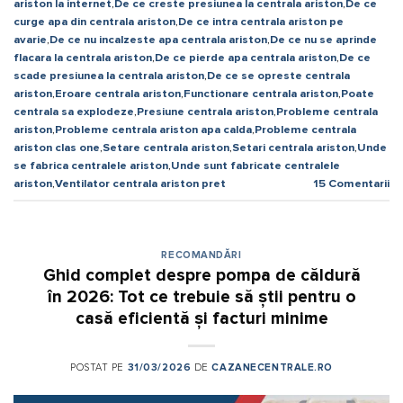
ariston la internet
,
De ce creste presiunea la centrala ariston
,
De ce
curge apa din centrala ariston
,
De ce intra centrala ariston pe
avarie
,
De ce nu incalzeste apa centrala ariston
,
De ce nu se aprinde
flacara la centrala ariston
,
De ce pierde apa centrala ariston
,
De ce
scade presiunea la centrala ariston
,
De ce se opreste centrala
ariston
,
Eroare centrala ariston
,
Functionare centrala ariston
,
Poate
centrala sa explodeze
,
Presiune centrala ariston
,
Probleme centrala
ariston
,
Probleme centrala ariston apa calda
,
Probleme centrala
ariston clas one
,
Setare centrala ariston
,
Setari centrala ariston
,
Unde
se fabrica centralele ariston
,
Unde sunt fabricate centralele
ariston
,
Ventilator centrala ariston pret
15
Comentarii
RECOMANDĂRI
Ghid complet despre pompa de căldură
în 2026: Tot ce trebuie să știi pentru o
casă eficientă și facturi minime
POSTAT PE
31/03/2026
DE
CAZANECENTRALE.RO