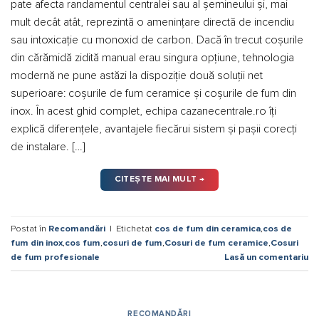
pate afecta randamentul centralei sau al șemineului și, mai
mult decât atât, reprezintă o amenințare directă de incendiu
sau intoxicație cu monoxid de carbon. Dacă în trecut coșurile
din cărămidă zidită manual erau singura opțiune, tehnologia
modernă ne pune astăzi la dispoziție două soluții net
superioare: coșurile de fum ceramice și coșurile de fum din
inox. În acest ghid complet, echipa cazanecentrale.ro îți
explică diferențele, avantajele fiecărui sistem și pașii corecți
de instalare. […]
CITEȘTE MAI MULT
→
Postat în
Recomandări
|
Etichetat
cos de fum din ceramica
,
cos de
fum din inox
,
cos fum
,
cosuri de fum
,
Cosuri de fum ceramice
,
Cosuri
de fum profesionale
Lasă un comentariu
RECOMANDĂRI