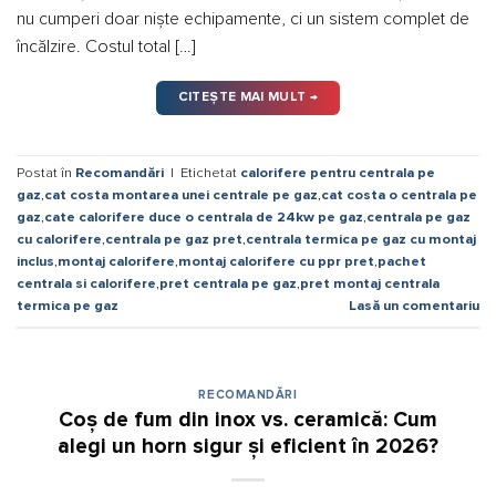
nu cumperi doar niște echipamente, ci un sistem complet de
încălzire. Costul total […]
CITEȘTE MAI MULT
→
Postat în
Recomandări
|
Etichetat
calorifere pentru centrala pe
gaz
,
cat costa montarea unei centrale pe gaz
,
cat costa o centrala pe
gaz
,
cate calorifere duce o centrala de 24kw pe gaz
,
centrala pe gaz
cu calorifere
,
centrala pe gaz pret
,
centrala termica pe gaz cu montaj
inclus
,
montaj calorifere
,
montaj calorifere cu ppr pret
,
pachet
centrala si calorifere
,
pret centrala pe gaz
,
pret montaj centrala
termica pe gaz
Lasă un comentariu
RECOMANDĂRI
Coș de fum din inox vs. ceramică: Cum
alegi un horn sigur și eficient în 2026?