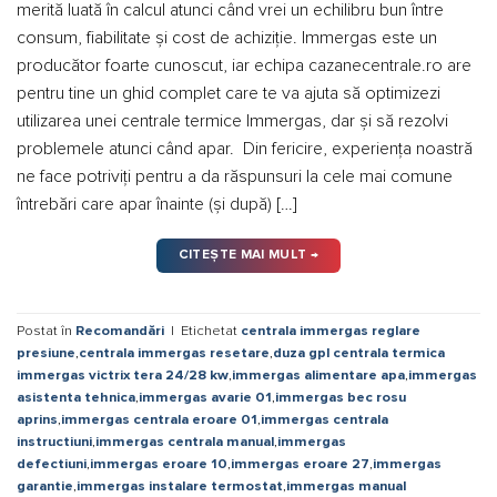
merită luată în calcul atunci când vrei un echilibru bun între
consum, fiabilitate și cost de achiziție. Immergas este un
producător foarte cunoscut, iar echipa cazanecentrale.ro are
pentru tine un ghid complet care te va ajuta să optimizezi
utilizarea unei centrale termice Immergas, dar și să rezolvi
problemele atunci când apar. Din fericire, experiența noastră
ne face potriviți pentru a da răspunsuri la cele mai comune
întrebări care apar înainte (și după) […]
CITEȘTE MAI MULT
→
Postat în
Recomandări
|
Etichetat
centrala immergas reglare
presiune
,
centrala immergas resetare
,
duza gpl centrala termica
immergas victrix tera 24/28 kw
,
immergas alimentare apa
,
immergas
asistenta tehnica
,
immergas avarie 01
,
immergas bec rosu
aprins
,
immergas centrala eroare 01
,
immergas centrala
instructiuni
,
immergas centrala manual
,
immergas
defectiuni
,
immergas eroare 10
,
immergas eroare 27
,
immergas
garantie
,
immergas instalare termostat
,
immergas manual