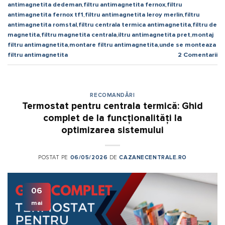
antimagnetita dedeman
,
filtru antimagnetita fernox
,
filtru
antimagnetita fernox tf1
,
filtru antimagnetita leroy merlin
,
filtru
antimagnetita romstal
,
filtru centrala termica antimagnetita
,
filtru de
magnetita
,
filtru magnetita centrala
,
iltru antimagnetita pret
,
montaj
filtru antimagnetita
,
montare filtru antimagnetita
,
unde se monteaza
filtru antimagnetita
2
Comentarii
RECOMANDĂRI
Termostat pentru centrala termică: Ghid
complet de la funcționalități la
optimizarea sistemului
POSTAT PE
06/05/2026
DE
CAZANECENTRALE.RO
06
mai