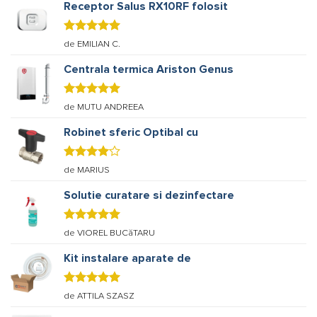
5
Receptor Salus RX10RF folosit
Evaluat la
de EMILIAN C.
5
stele din
5
Centrala termica Ariston Genus
Evaluat la
de MUTU ANDREEA
5
stele din
5
Robinet sferic Optibal cu
Evaluat
de MARIUS
la
4
stele
din 5
Solutie curatare si dezinfectare
Evaluat la
de VIOREL BUCăTARU
5
stele din
5
Kit instalare aparate de
Evaluat la
de ATTILA SZASZ
5
stele din
5