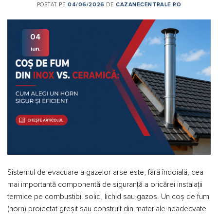
POSTAT PE
04/06/2026
DE
CAZANECENTRALE.RO
04
iun.
Sistemul de evacuare a gazelor arse este, fără îndoială, cea
mai importantă componentă de siguranță a oricărei instalații
termice pe combustibil solid, lichid sau gazos. Un coș de fum
(horn) proiectat greșit sau construit din materiale neadecvate