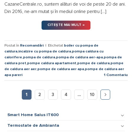
CazaneCentrale.ro, suntem alături de voi de peste 20 de ani.
Din 2016, ne-am mutat și în mediul online pentru […]
CITEȘTE MAI MULT
→
Postat în
Recomandări
|
Etichetat
boiler cu pompa de
caldura
,
incalzire cu pompa de caldura
,
pompa caldura cu
calorifere
,
pompa de caldura
,
pompa de caldura aer-apa
,
pompa de
caldura pret
,
pompe caldura apartament
,
pompe de caldura
,
pompe
de caldura aer aer
,
pompe de caldura aer apa
,
pompe de caldura aer
apa pareri
1
Comentariu
1
2
3
4
…
10
Smart Home Salus IT600
Termostate de Ambianta