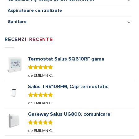
Aspiratoare centralizate
Sanitare
RECENZII RECENTE
Termostat Salus SQ610RF gama
Evaluat la
de EMILIAN C.
5
stele din
5
Salus TRV10RFM, Cap termostatic
Evaluat la
de EMILIAN C.
5
stele din
5
Gateway Salus UG800, comunicare
Evaluat la
de EMILIAN C.
5
stele din