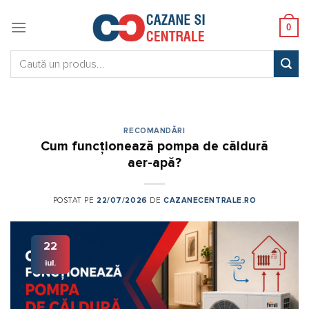
Skip
to
0
content
Caută:
RECOMANDĂRI
Cum funcționează pompa de căldură
aer-apă?
POSTAT PE
22/07/2026
DE
CAZANECENTRALE.RO
22
iul.