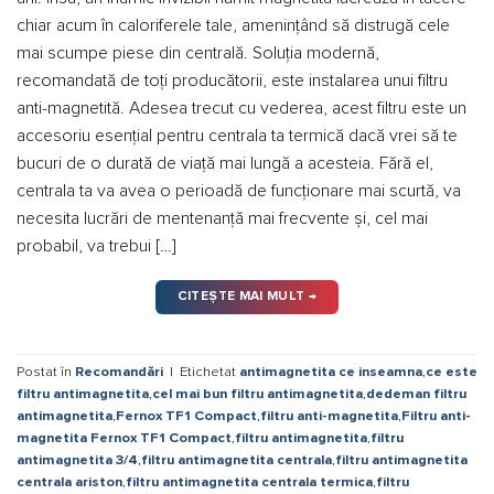
chiar acum în caloriferele tale, amenințând să distrugă cele
mai scumpe piese din centrală. Soluția modernă,
recomandată de toți producătorii, este instalarea unui filtru
anti-magnetită. Adesea trecut cu vederea, acest filtru este un
accesoriu esențial pentru centrala ta termică dacă vrei să te
bucuri de o durată de viață mai lungă a acesteia. Fără el,
centrala ta va avea o perioadă de funcționare mai scurtă, va
necesita lucrări de mentenanță mai frecvente și, cel mai
probabil, va trebui […]
CITEȘTE MAI MULT
→
Postat în
Recomandări
|
Etichetat
antimagnetita ce inseamna
,
ce este
filtru antimagnetita
,
cel mai bun filtru antimagnetita
,
dedeman filtru
antimagnetita
,
Fernox TF1 Compact
,
filtru anti-magnetita
,
Filtru anti-
magnetita Fernox TF1 Compact
,
filtru antimagnetita
,
filtru
antimagnetita 3/4
,
filtru antimagnetita centrala
,
filtru antimagnetita
centrala ariston
,
filtru antimagnetita centrala termica
,
filtru