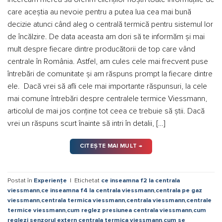
care aceștia au nevoie pentru a putea lua cea mai bună
decizie atunci când aleg o centrală termică pentru sistemul lor
de încălzire. De data aceasta am dori să te informăm și mai
mult despre fiecare dintre producătorii de top care vând
centrale în România. Astfel, am cules cele mai frecvent puse
întrebări de comunitate și am răspuns prompt la fiecare dintre
ele. Dacă vrei să afli cele mai importante răspunsuri, la cele
mai comune întrebări despre centralele termice Viessmann,
articolul de mai jos conține tot ceea ce trebuie să știi. Dacă
vrei un răspuns scurt înainte să intri în detalii, […]
CITEȘTE MAI MULT
→
Postat în
Experiențe
|
Etichetat
ce inseamna f2 la centrala
viessmann
,
ce inseamna f4 la centrala viessmann
,
centrala pe gaz
viessmann
,
centrala termica viessmann
,
centrala viessmann
,
centrale
termice viessmann
,
cum reglez presiunea centrala viessmann
,
cum
reglezi senzorul extern centrala termica viessmann
,
cum se