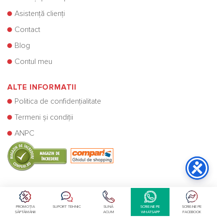
Asistență clienți
Contact
Blog
Contul meu
ALTE INFORMATII
Politica de confidențialitate
Termeni și condiții
ANPC
PROMOȚIA
SUPORT TEHNIC
SUNĂ
SCRIE-NE PE
SCRIE-NE PE
SĂPTĂMÂNII
ACUM
WHATSAPP
FACEBOOK