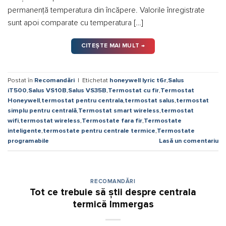
permanență temperatura din încăpere. Valorile înregistrate
sunt apoi comparate cu temperatura […]
CITEȘTE MAI MULT
→
Postat în
Recomandări
|
Etichetat
honeywell lyric t6r
,
Salus
iT500
,
Salus VS10B
,
Salus VS35B
,
Termostat cu fir
,
Termostat
Honeywell
,
termostat pentru centrala
,
termostat salus
,
termostat
simplu pentru centrală
,
Termostat smart wireless
,
termostat
wifi
,
termostat wireless
,
Termostate fara fir
,
Termostate
inteligente
,
termostate pentru centrale termice
,
Termostate
programabile
Lasă un comentariu
RECOMANDĂRI
Tot ce trebuie să știi despre centrala
termică Immergas