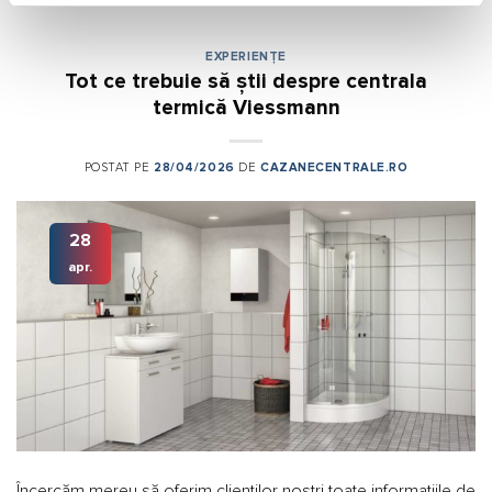
EXPERIENȚE
Tot ce trebuie să știi despre centrala
termică Viessmann
POSTAT PE
28/04/2026
DE
CAZANECENTRALE.RO
28
apr.
Încercăm mereu să oferim clienților noștri toate informațiile de