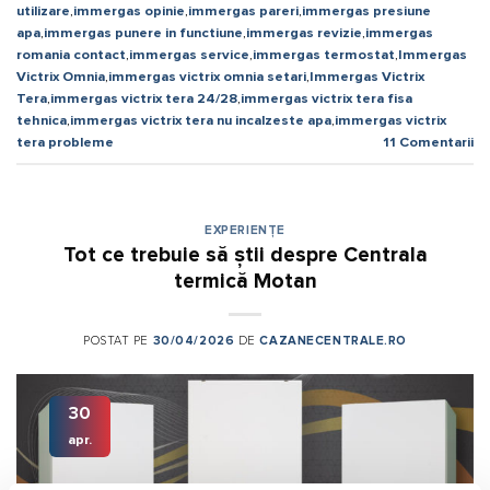
utilizare
,
immergas opinie
,
immergas pareri
,
immergas presiune
apa
,
immergas punere in functiune
,
immergas revizie
,
immergas
romania contact
,
immergas service
,
immergas termostat
,
Immergas
Victrix Omnia
,
immergas victrix omnia setari
,
Immergas Victrix
Tera
,
immergas victrix tera 24/28
,
immergas victrix tera fisa
tehnica
,
immergas victrix tera nu incalzeste apa
,
immergas victrix
tera probleme
11
Comentarii
EXPERIENȚE
Tot ce trebuie să știi despre Centrala
termică Motan
POSTAT PE
30/04/2026
DE
CAZANECENTRALE.RO
30
apr.