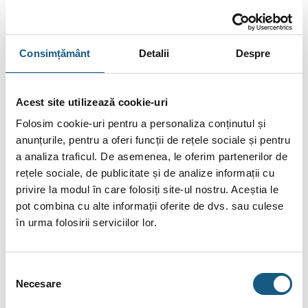
Consimțământ
Detalii
Despre
Acest site utilizează cookie-uri
Fie ai auzit de la prieteni și cunoscuți sau chiar un membru al
Folosim cookie-uri pentru a personaliza conținutul și
familiei se bucură deja de avantajele unei centrale termice
anunțurile, pentru a oferi funcții de rețele sociale și pentru
Motan, indiferent care ar fi motivul pentru care dorești și tu să
a analiza traficul. De asemenea, le oferim partenerilor de
instalezi o astfel de centrală în locuința ta, noi suntem aici să
rețele sociale, de publicitate și de analize informații cu
te ajutăm să profiți cât de mult posibil de ea. Foarte mulți
privire la modul în care folosiți site-ul nostru. Aceștia le
clienți ai magazinului cazanencetrale.ro au găsi ajutor în seria
pot combina cu alte informații oferite de dvs. sau culese
noastre de ghiduri pentru diferiți producători de centrale
în urma folosirii serviciilor lor.
termice, iar aici vei afla tot ce trebuie să știi despre centrala
termică Motan: ce înseamnă fiecare cod de eroare important,
cum faci reglarea presiunii la centrala termică Motan, când
Selecția
Necesare
poți rezolva singur și când […]
consimțământului