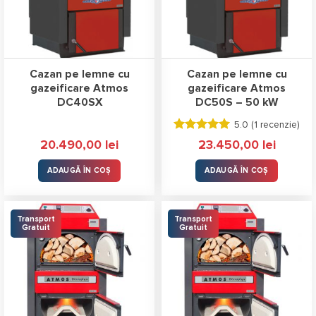
Cazan pe lemne cu
Cazan pe lemne cu
gazeificare Atmos
gazeificare Atmos
DC40SX
DC50S – 50 kW
5.0 (
1 recenzie
)
Evaluat la
20.490,00
lei
23.450,00
lei
5.00
stele
din 5
ADAUGĂ ÎN COȘ
ADAUGĂ ÎN COȘ
Transport
Transport
Gratuit
Gratuit