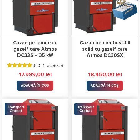
Cazan pe lemne cu
Cazan pe combustibil
gazeificare Atmos
solid cu gazeificare
DC32S – 35 kW
Atmos DC30SX
5.0 (
1 recenzie
)
Evaluat la
17.999,00
lei
18.450,00
lei
5.00
stele
din 5
ADAUGĂ ÎN COȘ
ADAUGĂ ÎN COȘ
Transport
Transport
Gratuit
Gratuit