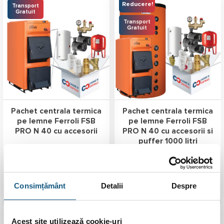
Reducere!
Transport
Gratuit
Transport
Gratuit
Pachet centrala termica
Pachet centrala termica
pe lemne Ferroli FSB
pe lemne Ferroli FSB
PRO N 40 cu accesorii
PRO N 40 cu accesorii si
puffer 1000 litri
9.848,00
lei
15.616,00
lei
Prețul
Prețul
Prețul
Prețul
9.738,00
lei
14.547,00
lei
inițial
curent
inițial
curent
a
este:
a
este:
fost:
9.738,00 lei.
fost:
14.547,00 
ADAUGĂ ÎN COȘ
ADAUGĂ ÎN COȘ
Consimțământ
Detalii
Despre
9.848,00 lei.
15.616,00 lei.
-4%
Transport
Acest site utilizează cookie-uri
Gratuit