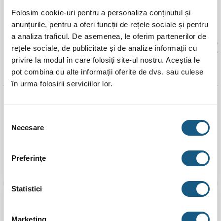
Transport
Folosim cookie-uri pentru a personaliza conținutul și
Gratuit
anunțurile, pentru a oferi funcții de rețele sociale și pentru
a analiza traficul. De asemenea, le oferim partenerilor de
rețele sociale, de publicitate și de analize informații cu
privire la modul în care folosiți site-ul nostru. Aceștia le
pot combina cu alte informații oferite de dvs. sau culese
în urma folosirii serviciilor lor.
Cazan Ferroli FSB Pro N
Pachet centrala termica
50 kW
pe lemne Ferroli FSB
PRO 50 cu accesorii
Selecția
Necesare
consimțământului
5.0 (
4 recenzii
)
Evaluat la
Prețul
Prețul
9.100,00
lei
8.693,00
lei
11.498,00
lei
5.00
stele
inițial
curent
Prețul
Prețul
11.060,00
lei
Preferinţe
a
este:
din 5
inițial
curent
fost:
8.693,00 lei.
ADAUGĂ ÎN COȘ
ADAUGĂ ÎN COȘ
a
este:
9.100,00 lei.
fost:
11.060,00 
11.498,00 lei.
Statistici
Reducere!
Transport
Gratuit
Transport
Marketing
Gratuit