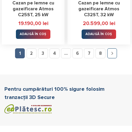
Cazan pe lemne cu
Cazan pe lemne cu
gazeificare Atmos
gazeificare Atmos
C25ST, 25 kW
C32ST, 32 kW
19.190,00
lei
20.599,00
lei
ADAUGĂ ÎN COȘ
ADAUGĂ ÎN COȘ
1
2
3
4
…
6
7
8
Pentru cumpărături 100% sigure folosim
tranzacții 3D Secure