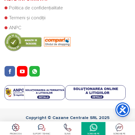
Politica de confidențialitate
Termeni și condiții
ANPC
Copyright © Cazane Centrale SRL 2025
Retragere din contract
PROMOȚIA
SUPORT TEHNIC
SUNĂ
SCRIE-NE PE
SCRIE-NE PE