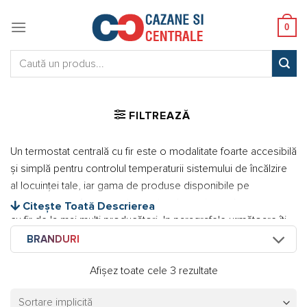
Skip
to
0
content
Caută:
FILTREAZĂ
Un termostat centrală cu fir este o modalitate foarte accesibilă
și simplă pentru controlul temperaturii sistemului de încălzire
al locuinței tale, iar gama de produse disponibile pe
cazanecentrale.ro
conține mai multe variante de termostate
Citește Toată Descrierea
cu fir de la mai mulți producători. În paragrafele următoare îți
vom oferi câteva recomandări și vom vorbi despre eficiența
BRANDURI
unui astfel de termostat centrală cu fir.
Afișez toate cele 3 rezultate
Primul termostat centrală cu fir recomandat de echipa noastră
este acest
Termostat Salus RT310
.
Unul dintre cele mai