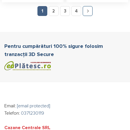
1
2
3
4
Pentru cumpărături 100% sigure folosim
tranzacții 3D Secure
Email:
[email protected]
Telefon:
0371230119
Cazane Centrale SRL