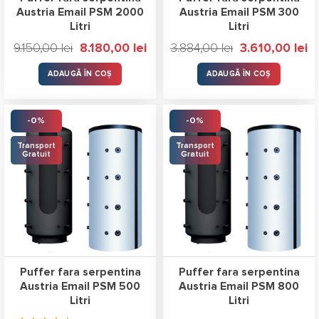
Austria Email PSM 2000
Austria Email PSM 300
Litri
Litri
Prețul
Prețul
Prețul
Pre
9.150,00
lei
8.180,00
lei
3.884,00
lei
3.610,00
lei
inițial
curent
inițial
cu
a
este:
a
es
fost:
8.180,00 lei.
fost:
3.
ADAUGĂ ÎN COȘ
ADAUGĂ ÎN COȘ
9.150,00 lei.
3.884,00 lei.
-0%
-0%
Transport
Transport
Gratuit
Gratuit
Puffer fara serpentina
Puffer fara serpentina
Austria Email PSM 500
Austria Email PSM 800
Litri
Litri