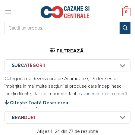
Skip
to
0
content
Caută:
FILTREAZĂ
SUBCATEGORII
Categoria de Rezervoare de Acumulare și Puffere este
împărțită în mai multe secțiuni și produse care îndeplinesc
funcții diferite, dar cel mai important,
cazanecentrale.ro
oferă
variatate și peste 50 de puffere și rezervor de acumulare
Citește Toată Descrierea
pentru toate sistemele și instalațiile.
BRANDURI
Un rezervor de acumulare este necesar în sistemele cu
centrale termice sau în instalațiile unde se produse agent
Afișez 1–24 din 77 de rezultate