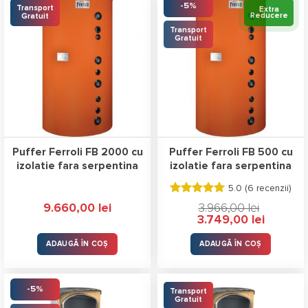
-5%
Transport
Extra
Reducere
Gratuit
Transport
Gratuit
Puffer Ferroli FB 2000 cu
Puffer Ferroli FB 500 cu
izolatie fara serpentina
izolatie fara serpentina
5.0 (
6 recenzii
)
Evaluat la
9.660,00
lei
3.966,00
lei
5.00
stele
Prețul
Prețul
3.749,00
lei
din 5
inițial
curent
a
este:
fost:
3.749,00 l
ADAUGĂ ÎN COȘ
ADAUGĂ ÎN COȘ
3.966,00 lei.
-5%
Transport
Gratuit