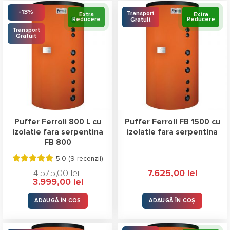
-13%
Transport
Extra
Extra
Reducere
Reducere
Gratuit
Transport
Gratuit
Puffer Ferroli 800 L cu
Puffer Ferroli FB 1500 cu
izolatie fara serpentina
izolatie fara serpentina
FB 800
5.0 (
9 recenzii
)
Evaluat la
4.575,00
lei
7.625,00
lei
5.00
stele
Prețul
Prețul
3.999,00
lei
din 5
inițial
curent
a
este:
fost:
3.999,00 lei.
ADAUGĂ ÎN COȘ
ADAUGĂ ÎN COȘ
4.575,00 lei.