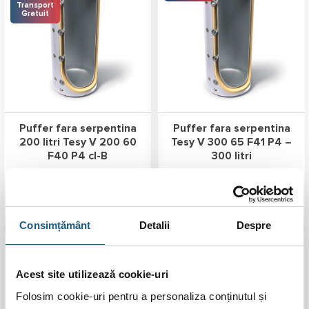
Transport
Gratuit
Puffer fara serpentina
Puffer fara serpentina
200 litri Tesy V 200 60
Tesy V 300 65 F41 P4 –
F40 P4 cl-B
300 litri
Prețul
Prețul
1.900,00
lei
1.799,00
lei
2.049,00
lei
inițial
curent
a
este:
fost:
1.799,00 lei.
ADAUGĂ ÎN COȘ
ADAUGĂ ÎN COȘ
1.900,00 lei.
Consimțământ
Detalii
Despre
Transport
Transport
Gratuit
Gratuit
Acest site utilizează cookie-uri
Folosim cookie-uri pentru a personaliza conținutul și