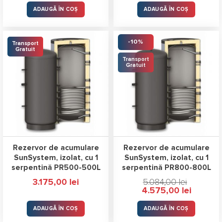
din 5
ADAUGĂ ÎN COȘ
ADAUGĂ ÎN COȘ
-10%
Transport
Gratuit
Transport
Gratuit
Rezervor de acumulare
Rezervor de acumulare
SunSystem, izolat, cu 1
SunSystem, izolat, cu 1
serpentină PR500-500L
serpentină PR800-800L
3.175,00
lei
5.084,00
lei
Prețul
Prețul
4.575,00
lei
inițial
curent
a
este:
fost:
4.575,00 l
ADAUGĂ ÎN COȘ
ADAUGĂ ÎN COȘ
5.084,00 lei.