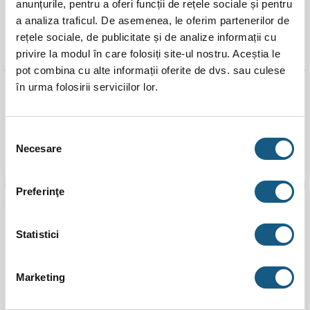
anunțurile, pentru a oferi funcții de rețele sociale și pentru
a analiza traficul. De asemenea, le oferim partenerilor de
rețele sociale, de publicitate și de analize informații cu
privire la modul în care folosiți site-ul nostru. Aceștia le
pot combina cu alte informații oferite de dvs. sau culese
Puffer fara serpentina
Puffer fara serpentina
în urma folosirii serviciilor lor.
TESY V 800 95 F43 P4 C
TESY V 1000 99 P4 (EPS)
– 800 litri
– 1000 litri
3.499,00
lei
3.599,00
lei
Selecția
Necesare
consimțământului
ADAUGĂ ÎN COȘ
ADAUGĂ ÎN COȘ
Preferinţe
-0%
-4%
Transport
Transport
Statistici
Gratuit
Gratuit
Marketing