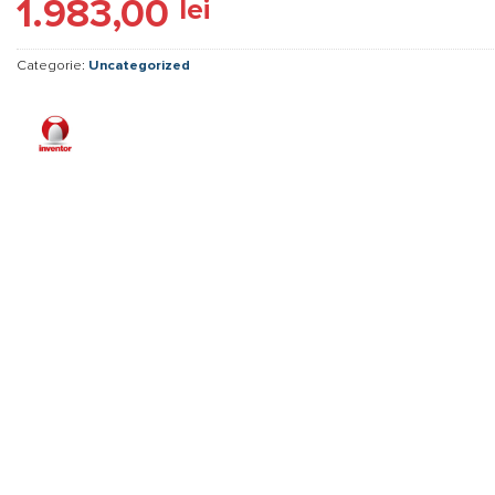
1.983,00
lei
4.80
din 5
pe baza a
evaluări de
la clienți
Categorie:
Uncategorized