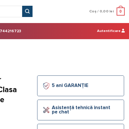
0
Coș /
0,00
lei
Autentificare
744216723
r
5 ani GARANȚIE
Clasa
ie
Asistență tehnică instant
pe chat