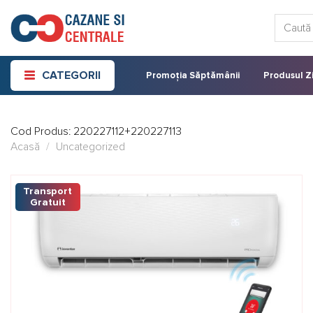
Skip
Caută:
to
content
CATEGORII
Promoția Săptămânii
Produsul Zi
Cod Produs:
220227112+220227113
Acasă
/
Uncategorized
Transport
Gratuit