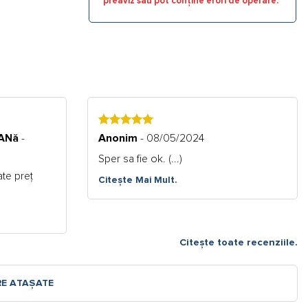
preaviz sau pot conține erori de operare.
5
CANă
-
Anonim
- 08/05/2024
Sper sa fie ok. (...)
tate preț
Citește Mai Mult.
Citește toate recenziile.
RE ATAȘATE