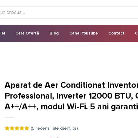
lei
Cere Ofertă
Blog
Canal YouTube
Contact
0
Aparat de Aer Conditionat Invento
Professional, Inverter 12000 BTU, 
A++/A++, modul Wi-Fi. 5 ani garant
(
5
recenzii ale clientilor)
Evaluat la
5