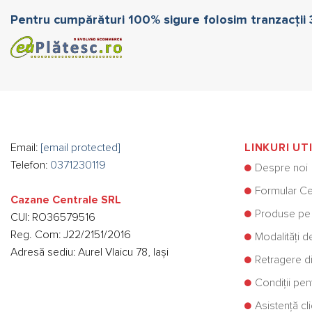
Pentru cumpărături 100% sigure folosim tranzacții
Email:
[email protected]
LINKURI UT
Telefon:
0371230119
Despre noi
Formular Ce
Cazane Centrale SRL
Produse pe
CUI: RO36579516
Reg. Com: J22/2151/2016
Modalități d
Adresă sediu: Aurel Vlaicu 78, Iași
Retragere di
Condiții pe
Asistență cli