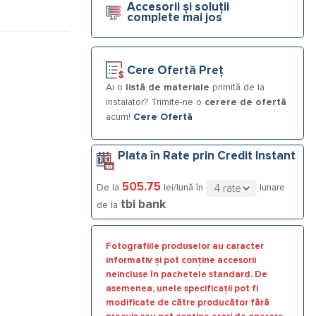
Accesorii și soluții
complete mai jos
Cere Ofertă Preț
Ai o
listă de materiale
primită de la
instalator? Trimite-ne o
cerere de ofertă
acum!
Cere Ofertă
Plata în Rate prin Credit Instant
505.75
De la
lei/lună în
lunare
tbi bank
de la
Fotografiile produselor au caracter
informativ și pot conține accesorii
neincluse în pachetele standard. De
asemenea, unele specificații pot fi
modificate de către producător fără