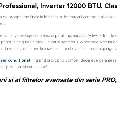
Professional, Inverter 12000 BTU, Cla
e prospetime finala in locuinta ta. Ionizatorul care neutralizeaza in
 etc.
 aerului si va protejeaza pielea si parul impreuna cu Active Filtrul de
, pentru a asigura un mediu curat si sanatos si o senzatie placuta d
du-va sa creati conditiile ideale in locul dvs. inainte de a ajunge c
e
aer conditionat
, ingrijind si propriul confort, deoarece garante
aer proaspat si curat in loc!
rii si al filtrelor avansate din seria 