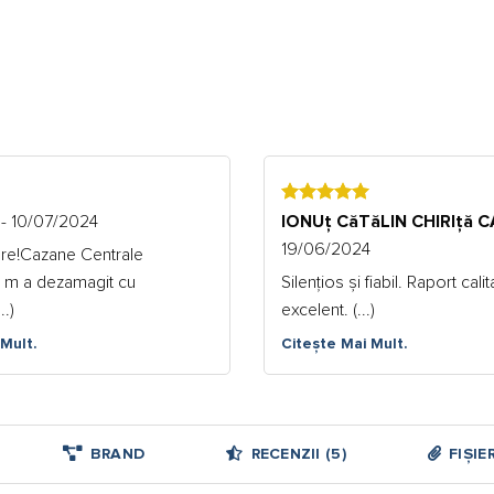
5
- 10/07/2024
IONUț CăTăLIN CHIRIță 
19/06/2024
re!Cazane Centrale
u m a dezamagit cu
Silențios și fiabil. Raport cali
..)
excelent. (...)
Mult.
Citește Mai Mult.
BRAND
RECENZII (5)
FIȘIE