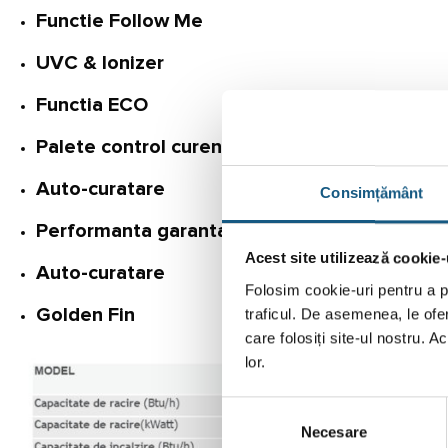
Functie Follow Me
UVC & Ionizer
Functia ECO
Palete control curenti aer
Auto-curatare
Consimțământ
Performanta garantata pana la -20°C
Acest site utilizează cookie-
Auto-curatare
Folosim cookie-uri pentru a pe
traficul. De asemenea, le ofer
Golden Fin
care folosiți site-ul nostru. A
lor.
Selecția
Necesare
consimțământului