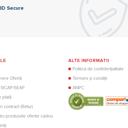
 3D Secure
ILE
ALTE INFORMATII
Politica de confidențialitate
rere Ofertă
Termeni și condiții
 SICAP/SEAP
ANPC
e plată
n contract (Retur)
ntru produsele oferite cadou
enți