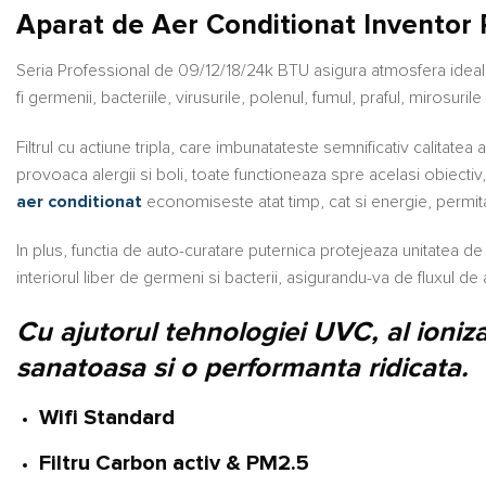
Aparat de Aer Conditionat Inventor 
Seria Professional de 09/12/18/24k BTU asigura atmosfera ideala d
fi germenii, bacteriile, virusurile, polenul, fumul, praful, mirosurile
Filtrul cu actiune tripla, care imbunatateste semnificativ calitatea
provoaca alergii si boli, toate functioneaza spre acelasi obiectiv
aer conditionat
economiseste atat timp, cat si energie, permitan
In plus, functia de auto-curatare puternica protejeaza unitatea d
interiorul liber de germeni si bacterii, asigurandu-va de fluxul de 
Cu ajutorul tehnologiei UVC, al ioniza
sanatoasa si o performanta ridicata.
Wifi Standard
Filtru Carbon activ & PM2.5