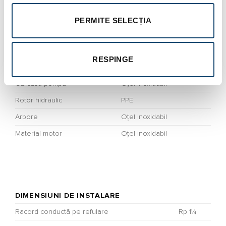
Secțiunea cablului
4G1,5 mm²
PERMITE SELECȚIA
RESPINGE
MATERIALE
Carcasă pompă
Oțel inoxidabil
Rotor hidraulic
PPE
Arbore
Oțel inoxidabil
Material motor
Oțel inoxidabil
DIMENSIUNI DE INSTALARE
Racord conductă pe refulare
Rp 1¼