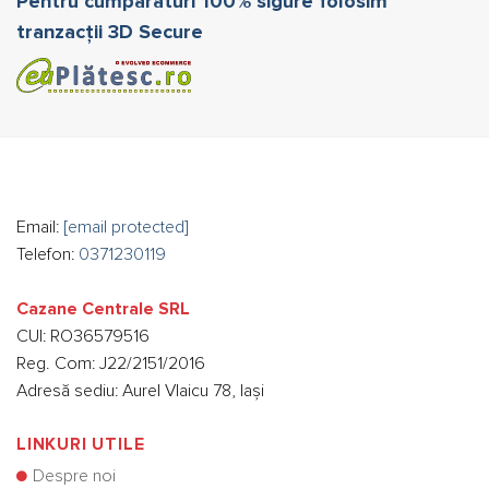
Pentru cumpărături 100% sigure folosim
tranzacții 3D Secure
Email:
[email protected]
Telefon:
0371230119
Cazane Centrale SRL
CUI: RO36579516
Reg. Com: J22/2151/2016
Adresă sediu: Aurel Vlaicu 78, Iași
LINKURI UTILE
Despre noi