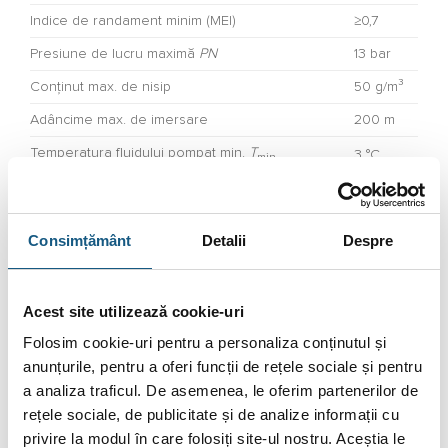
Indice de randament minim (MEI)
≥0,7
Presiune de lucru maximă
PN
13 bar
Conținut max. de nisip
50 g/m³
Adâncime max. de imersare
200 m
Temperatura fluidului pompat min.
T
3 °C
min
Temperatura fluidului pompat max.
T
30 °C
max
Consimțământ
Detalii
Despre
Acest site utilizează cookie-uri
DATE TEHNICE MOTOR
Folosim cookie-uri pentru a personaliza conținutul și
Indice de eficiență energetică (EEI)
≤0,70
anunțurile, pentru a oferi funcții de rețele sociale și pentru
Alimentare electrică
1~230 V, 50 Hz
a analiza traficul. De asemenea, le oferim partenerilor de
rețele sociale, de publicitate și de analize informații cu
Putere nominală a motorului
P
1,5 kW
2
privire la modul în care folosiți site-ul nostru. Aceștia le