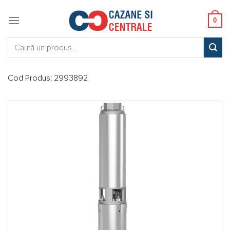
Skip
to
0
content
Caută:
Cod Produs:
2993892