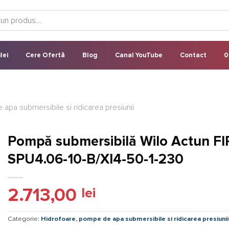
lei
Cere Ofertă
Blog
Canal YouTube
Contact
0
apa submersibile si ridicarea presiunii
Pompă submersibilă Wilo Actun F
SPU4.06-10-B/XI4-50-1-230
2.713,00
lei
Categorie:
Hidrofoare, pompe de apa submersibile si ridicarea presiunii