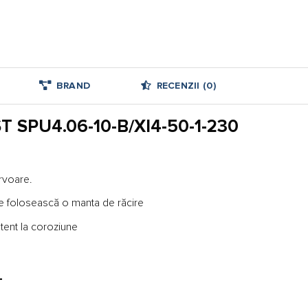
BRAND
RECENZII (0)
ST SPU4.06-10-B/XI4-50-1-230
ervoare.
 se folosească o manta de răcire
stent la coroziune
T