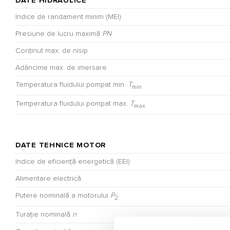
DATE HIDRAULICE
Indice de randament minim (MEI)
Presiune de lucru maximă
PN
Conținut max. de nisip
Adâncime max. de imersare
Temperatura fluidului pompat min.
T
min
Temperatura fluidului pompat max.
T
max
DATE TEHNICE MOTOR
Indice de eficiență energetică (EEI)
Alimentare electrică
Putere nominală a motorului
P
2
Turație nominală
n