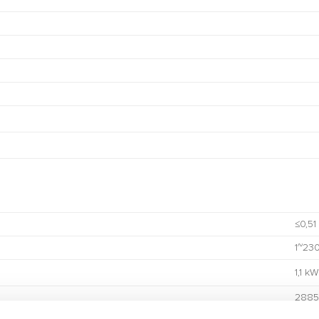
≤0,51
1~230
1,1 kW
2885