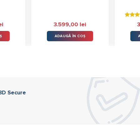
Evaluat
ei
3.599,00
lei
5.00
st
din 5
Ș
ADAUGĂ ÎN COȘ
 3D Secure