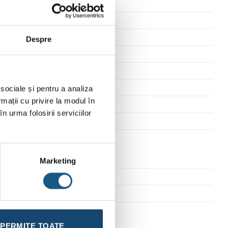
t online (DOL)
Despre
h
 sociale și pentru a analiza
rmații cu privire la modul în
mm
n urma folosirii serviciilor
/s
Marketing
2 m
4G1,5 mm²
PERMITE TOATE