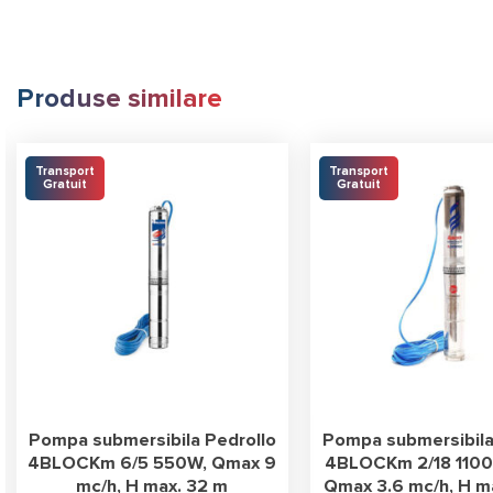
Produse similare
Transport
Transport
Gratuit
Gratuit
Pompa submersibila Pedrollo
Pompa submersibila
4BLOCKm 6/5 550W, Qmax 9
4BLOCKm 2/18 1100W
mc/h, H max. 32 m
Qmax 3.6 mc/h, H m