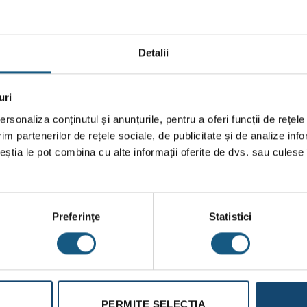
8,3 A
37 A
Direc
Detalii
0,91
20 1/
uri
rsonaliza conținutul și anunțurile, pentru a oferi funcții de rețele
IP68
im partenerilor de rețele sociale, de publicitate și de analize info
102 
ceștia le pot combina cu alte informații oferite de dvs. sau culese î
0,2 m
Preferinţe
Statistici
PERMITE SELECȚIA