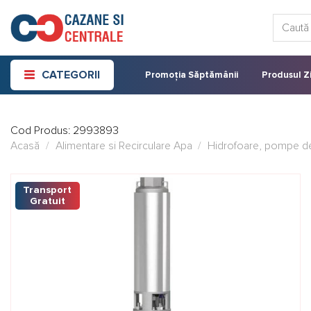
Skip
Caută:
to
content
CATEGORII
Promoția Săptămânii
Produsul Zi
Cod Produs:
2993893
Acasă
/
Alimentare si Recirculare Apa
/
Hidrofoare, pompe de 
Transport
Gratuit