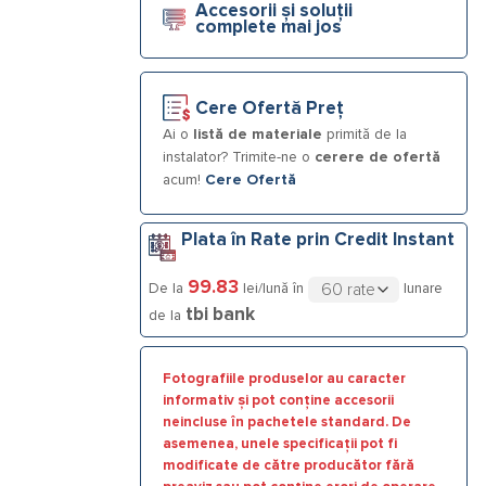
Accesorii și soluții
complete mai jos
Cere Ofertă Preț
Ai o
listă de materiale
primită de la
instalator? Trimite-ne o
cerere de ofertă
acum!
Cere Ofertă
Plata în Rate prin Credit Instant
99.83
De la
lei/lună în
lunare
tbi bank
de la
Fotografiile produselor au caracter
informativ și pot conține accesorii
neincluse în pachetele standard. De
asemenea, unele specificații pot fi
modificate de către producător fără