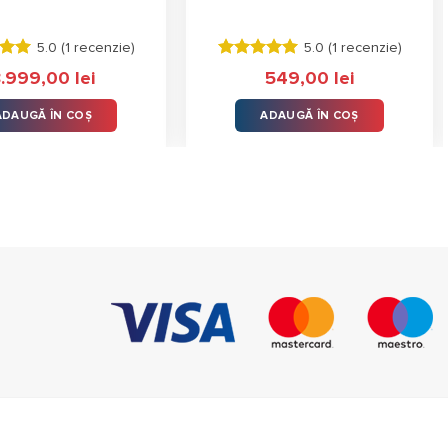
5.0 (
1 recenzie
)
5.0 (
1 recenzie
)
 la
Evaluat la
3.999,00
lei
549,00
lei
ele
5.00
stele
din 5
ADAUGĂ ÎN COȘ
ADAUGĂ ÎN COȘ