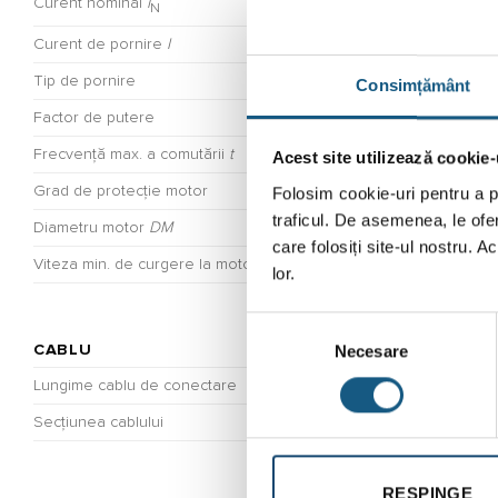
Curent nominal
I
N
Curent de pornire
I
Tip de pornire
Consimțământ
Factor de putere
Frecvență max. a comutării
t
Acest site utilizează cookie-
Folosim cookie-uri pentru a pe
Grad de protecție motor
traficul. De asemenea, le ofer
Diametru motor
DM
care folosiți site-ul nostru. A
Viteza min. de curgere la motor
m/s
lor.
Selecția
Necesare
consimțământului
CABLU
Lungime cablu de conectare
Secțiunea cablului
RESPINGE