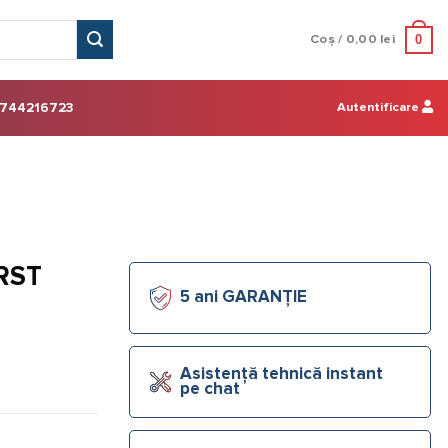
0
Coș /
0,00
lei
Autentificare
744216723
IRST
5 ani GARANȚIE
Asistență tehnică instant
pe chat