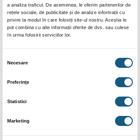
a analiza traficul. De asemenea, le oferim partenerilor de
BRAND
rețele sociale, de publicitate și de analize informații cu
RECENZII (0)
privire la modul în care folosiți site-ul nostru. Aceștia le
pot combina cu alte informații oferite de dvs. sau culese
Cot PPR, FI, 20 mm x 1/2″, alb, 90 grade
în urma folosirii serviciilor lor.
Descriere:
Selecția
Tevile si fitingurile sunt din material plastic, obtinut prin
Necesare
consimțământului
polimerizarea polipropilenei, caracterizat prin proprietati
deosebite, precum: rezistenta si functionalitate pe termen
lung, stabilitate dimensionala, chiar si in conditii de
Preferinţe
temperatura ridicata, usurinta si rapiditate in procesul de
montare.
Statistici
Acest material este recomandat pentru realizarea, atat a
retelelor interioare de distributie a apei potabile si a apei
calde menajere, cat si a sistemelor de incalzire.
Marketing