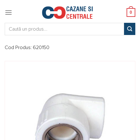
Skip
to
0
content
Caută:
Cod Produs:
620150