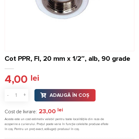
Cot PPR, FI, 20 mm x 1/2″, alb, 90 grade
4,00
lei
Cantitate Cot PPR, FI, 20 mm x 1/2″, alb, 90 grade
ADAUGĂ ÎN COȘ
lei
23,00
Cost de livrare:
Acesta este un cost estimativ valabil pentru toate localitățile din raza de
acoperire a curierului. Prețul poate varia în funcție celelalte produse aflate
în coș. Pentru un preț exact, adăugați produsul în coș.