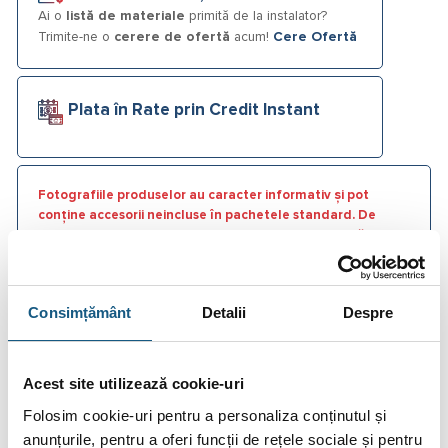
Ai o
listă de materiale
primită de la instalator?
Trimite-ne o
cerere de ofertă
acum!
Cere Ofertă
Plata în Rate prin Credit Instant
Fotografiile produselor au caracter informativ și pot
conține accesorii neincluse în pachetele standard. De
asemenea, unele specificații pot fi modificate de către
producător fără preaviz sau pot conține erori de operare.
Consimțământ
Detalii
Despre
DESCRIERE
Acest site utilizează cookie-uri
Folosim cookie-uri pentru a personaliza conținutul și
INFORMAȚII SUPLIMENTARE
anunțurile, pentru a oferi funcții de rețele sociale și pentru