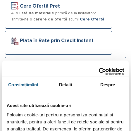
Cere Ofertă Preț
Ai o
listă de materiale
primită de la instalator?
Trimite-ne o
cerere de ofertă
acum!
Cere Ofertă
Plata în Rate prin Credit Instant
Fotografiile produselor au caracter informativ și pot
conține accesorii neincluse în pachetele standard. De
asemenea, unele specificații pot fi modificate de către
producător fără preaviz sau pot conține erori de operare.
Consimțământ
Detalii
Despre
Acest site utilizează cookie-uri
Folosim cookie-uri pentru a personaliza conținutul și
DESCRIERE
anunțurile, pentru a oferi funcții de rețele sociale și pentru
a analiza traficul. De asemenea, le oferim partenerilor de