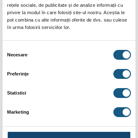
INFORMAȚII SUPLIMENTARE
rețele sociale, de publicitate și de analize informații cu
privire la modul în care folosiți site-ul nostru. Aceștia le
BRAND
pot combina cu alte informații oferite de dvs. sau culese
RECENZII (0)
în urma folosirii serviciilor lor.
Cot PPR, redus, 20 x 20 mm, alb, 90 grade
Selecția
Desceriere:
Necesare
consimțământului
Tevile si fitingurile sunt din material plastic, obtinut prin
polimerizarea polipropilenei, caracterizat prin proprietati
Preferinţe
deosebite, precum: rezistenta si functionalitate pe termen
lung, stabilitate dimensionala, chiar si in conditii de
Statistici
temperatura ridicata, usurinta si rapiditate in procesul de
montare.
Marketing
Produse similare