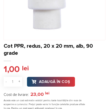
Cot PPR, redus, 20 x 20 mm, alb, 90
grade
1,00
lei
Cantitate Cot PPR, redus, 20 x 20 mm, alb, 90 grade
ADAUGĂ ÎN COȘ
lei
23,00
Cost de livrare:
Acesta este un cost estimativ valabil pentru toate localitățile din raza de
acoperire a curierului. Prețul poate varia în funcție celelalte produse aflate
în coș. Pentru un preț exact, adăugați produsul în coș.