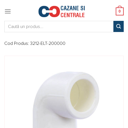
Skip
to
0
content
Caută:
Cod Produs:
3212-ELT-200000