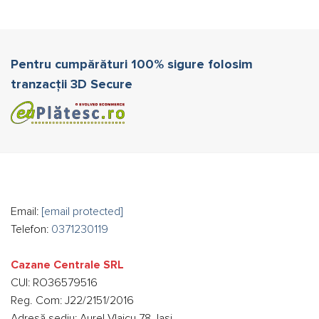
Pentru cumpărături 100% sigure folosim
tranzacții 3D Secure
Email:
[email protected]
Telefon:
0371230119
Cazane Centrale SRL
CUI: RO36579516
Reg. Com: J22/2151/2016
Adresă sediu: Aurel Vlaicu 78, Iași