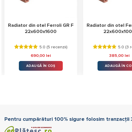
Radiator din otel Ferroli GR F
Radiator din otel Fe
22x600x1600
22x600x10
5.0 (
5 recenzii
)
5.0 (
3 r
Evaluat la
Evaluat la
690,00
lei
385,00
lei
5.00
stele
5.00
stele
din 5
din 5
ADAUGĂ ÎN COȘ
ADAUGĂ ÎN CO
Pentru cumpărături 100% sigure folosim tranzacții