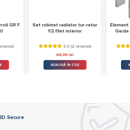
rroli GR F
Set robinet radiator tur-retur
Element 
00
1/2 filet interior
Garda
ecenzii
)
5.0 (
2 recenzii
)
Evaluat la
Evalua
46,00
lei
5.00
stele
la
3.50
din 5
stele d
Ș
ADAUGĂ ÎN COȘ
5
 3D Secure