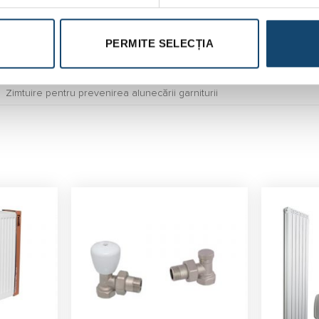
PN-EN 12164
PERMITE SELECȚIA
Precisă și robustă
Intern / Extern
Zimtuire pentru prevenirea alunecării garniturii