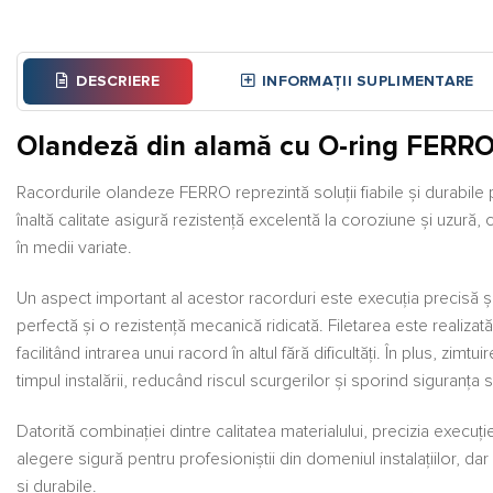
DESCRIERE
INFORMAȚII SUPLIMENTARE
Olandeză din alamă cu O-ring FERR
Racordurile olandeze FERRO reprezintă soluții fiabile și durabile pe
înaltă calitate asigură rezistență excelentă la coroziune și uzură, 
în medii variate.
Un aspect important al acestor racorduri este execuția precisă și
perfectă și o rezistență mecanică ridicată. Filetarea este realizată c
facilitând intrarea unui racord în altul fără dificultăți. În plus, zimt
timpul instalării, reducând riscul scurgerilor și sporind siguranța 
Datorită combinației dintre calitatea materialului, precizia execuție
alegere sigură pentru profesioniștii din domeniul instalațiilor, dar
și durabile.