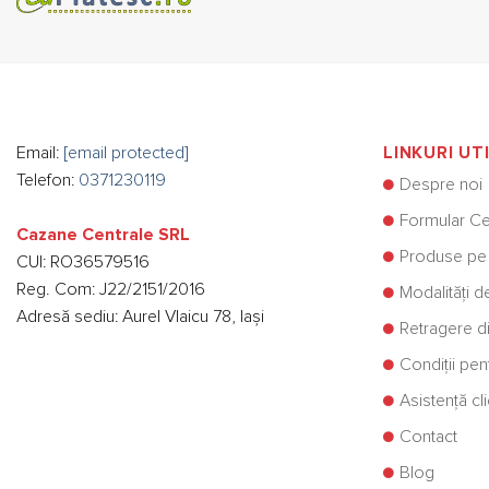
Email:
[email protected]
LINKURI UT
Telefon:
0371230119
Despre noi
Formular Ce
Cazane Centrale SRL
Produse pe
CUI: RO36579516
Reg. Com: J22/2151/2016
Modalități d
Adresă sediu: Aurel Vlaicu 78, Iași
Retragere di
Condiții pe
Asistență cli
Contact
Blog