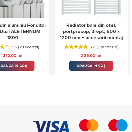
din aluminiu Fondital
Radiator baie din otel,
 Dual ALETERNUM
portprosop, drept, 600 x
1800
1200 mm + accesorii montaj
3.5 (
2 recenzii
)
5.0 (
1 recenzie
)
t
Evaluat la
310,00
lei
225,00
lei
5.00
stele
in
din 5
ADAUGĂ ÎN COȘ
ADAUGĂ ÎN COȘ