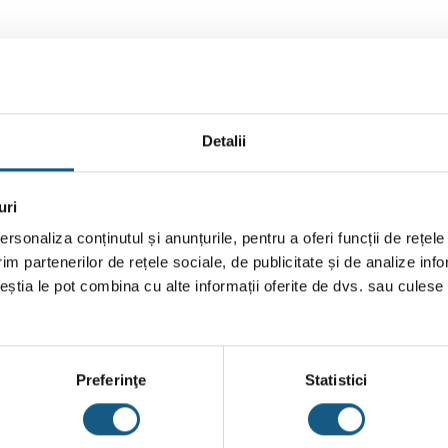
Detalii
uri
rsonaliza conținutul și anunțurile, pentru a oferi funcții de rețele
im partenerilor de rețele sociale, de publicitate și de analize info
ceștia le pot combina cu alte informații oferite de dvs. sau culese î
Preferinţe
Statistici
Alamă CW617N