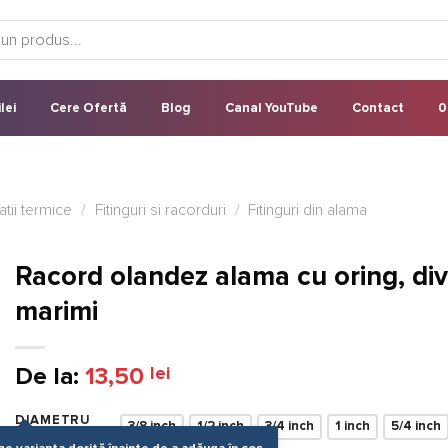
lei
Cere Ofertă
Blog
Canal YouTube
Contact
0
latii termice
/
Fitinguri si racorduri
/
Fitinguri din alama
Racord olandez alama cu oring, di
marimi
De la:
13,50
lei
DIAMETRU
3/8 inch
1/2 inch
3/4 inch
1 inch
5/4 inch