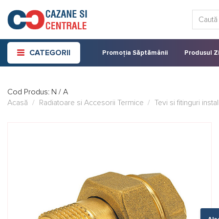
Skip
Caută:
to
content
CATEGORII
Promoția Săptămânii
Produsul Zi
Cod Produs:
N / A
Acasă
/
Radiatoare si Accesorii Termice
/
Tevi si fitinguri insta