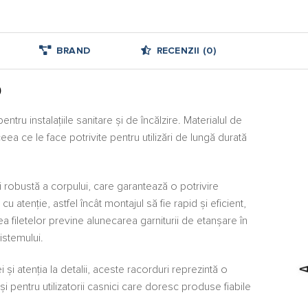
BRAND
RECENZII (0)
O
ntru instalațiile sanitare și de încălzire. Materialul de
ceea ce le face potrivite pentru utilizări de lungă durată
 robustă a corpului, care garantează o potrivire
u atenție, astfel încât montajul să fie rapid și eficient,
uirea filetelor previne alunecarea garniturii de etanșare în
sistemului.
i și atenția la detalii, aceste racorduri reprezintă o
 și pentru utilizatorii casnici care doresc produse fiabile