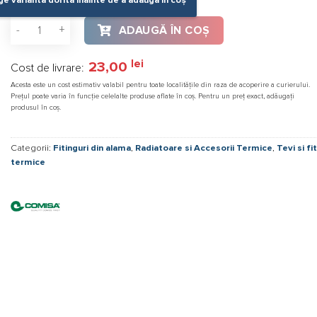
ge varianta dorită înainte de a adăuga în coș
Cantitate Racord olandez alama cu oring, diverse marimi
ADAUGĂ ÎN COȘ
lei
23,00
Cost de livrare:
Acesta este un cost estimativ valabil pentru toate localitățile din raza de acoperire a curierului.
Prețul poate varia în funcție celelalte produse aflate în coș. Pentru un preț exact, adăugați
produsul în coș.
Categorii:
Fitinguri din alama
,
Radiatoare si Accesorii Termice
,
Tevi si fit
termice