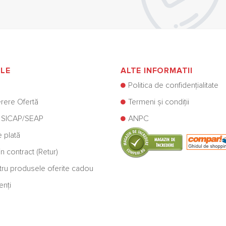
ILE
ALTE INFORMATII
Politica de confidențialitate
rere Ofertă
Termeni și condiții
 SICAP/SEAP
ANPC
e plată
n contract (Retur)
ntru produsele oferite cadou
enți