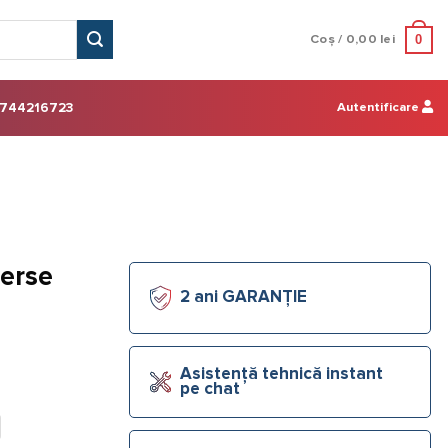
0
Coș /
0,00
lei
Autentificare
744216723
verse
2 ani GARANȚIE
Asistență tehnică instant
pe chat