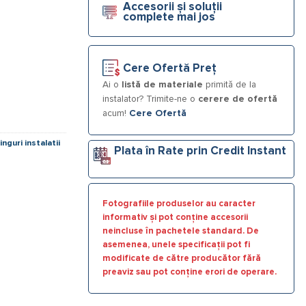
Accesorii și soluții
complete mai jos
Cere Ofertă Preț
Ai o
listă de materiale
primită de la
instalator? Trimite-ne o
cerere de ofertă
acum!
Cere Ofertă
inguri instalatii
Plata în Rate prin Credit Instant
Fotografiile produselor au caracter
informativ și pot conține accesorii
neincluse în pachetele standard. De
asemenea, unele specificații pot fi
modificate de către producător fără
preaviz sau pot conține erori de operare.