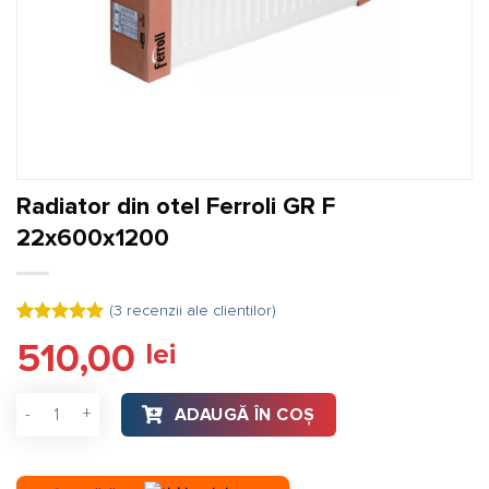
Radiator din otel Ferroli GR F
22x600x1200
(
3
recenzii ale clientilor)
Evaluat la
3
510,00
lei
5.00
din 5
pe baza a
evaluări de
Cantitate Radiator din otel Ferroli GR F 22x600x1200
la clienți
ADAUGĂ ÎN COȘ