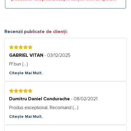
Recenzii publicate de clienți:
5
GABRIEL VITAN
- 03/12/2025
Ff bun (...)
Citește Mai Mult.
5
Dumitru Daniel Condurache
- 08/02/2021
Produs exceptional. Recomand (...)
Citește Mai Mult.