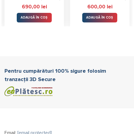
Evaluat la
Evaluat la
690,00
lei
600,00
lei
5.00
stele
5.00
stele
din 5
din 5
ADAUGĂ ÎN COȘ
ADAUGĂ ÎN COȘ
Pentru cumpărături 100% sigure folosim
tranzacții 3D Secure
Email:
[email protected]