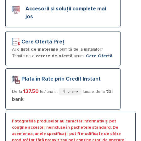
Accesorii și soluții complete mai
jos
Cere Ofertă Preț
Ai o
listă de materiale
primită de la instalator?
Trimite-ne o
cerere de ofertă
acum!
Cere Ofertă
Plata în Rate prin Credit Instant
137.50
tbi
De la
lei/lună în
lunare de la
bank
Fotografiile produselor au caracter informativ și pot
conține accesorii neincluse în pachetele standard. De
asemenea, unele specificații pot fi modificate de către
producător fără preaviz sau pot conține erori de operare.