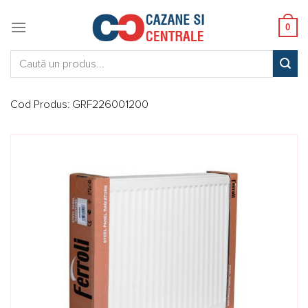
Skip
to
0
content
Caută:
Cod Produs:
GRF226001200