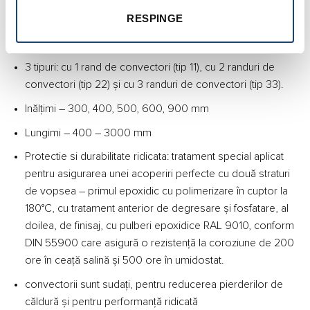
Apasă un click aici pentru a vedea întreaga categorie
.
RESPINGE
Caracteristici:
3 tipuri: cu 1 rand de convectori (tip 11), cu 2 randuri de
convectori (tip 22) și cu 3 randuri de convectori (tip 33).
Inălțimi – 300, 400, 500, 600, 900 mm
Lungimi – 400 – 3000 mm
Protectie si durabilitate ridicata: tratament special aplicat
pentru asigurarea unei acoperiri perfecte cu două straturi
de vopsea – primul epoxidic cu polimerizare în cuptor la
180°C, cu tratament anterior de degresare și fosfatare, al
doilea, de finisaj, cu pulberi epoxidice RAL 9010, conform
DIN 55900 care asigură o rezistență la coroziune de 200
ore în ceață salină și 500 ore în umidostat.
convectorii sunt sudați, pentru reducerea pierderilor de
căldură și pentru performanță ridicată