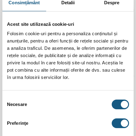
Consimțământ
Detalii
Despre
Transport
Transport
Gratuit
Gratuit
Acest site utilizează cookie-uri
Folosim cookie-uri pentru a personaliza conținutul și
anunțurile, pentru a oferi funcții de rețele sociale și pentru
a analiza traficul. De asemenea, le oferim partenerilor de
rețele sociale, de publicitate și de analize informații cu
privire la modul în care folosiți site-ul nostru. Aceștia le
pot combina cu alte informații oferite de dvs. sau culese
în urma folosirii serviciilor lor.
Recuperator caldura
Recuperator de caldura
Prana 200C Premium
Helty Flow Plus, Dublu
Plus ERP 140 mch Wi-Fi, 5
Flux, Senzor Umiditate,
Selecția
trepte viteza, timer,
Randament 91%, Filtru
Necesare
consimțământului
display digital, senzor
F7+G4
CO2, senzor umiditate,
mod auto, 490mm
Preferinţe
4.799,00
lei
3.799,00
lei