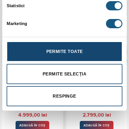
ADAUGĂ ÎN COȘ
ADAUGĂ ÎN COȘ
Statistici
Marketing
Transport
Transport
Gratuit
Gratuit
PERMITE TOATE
PERMITE SELECȚIA
Recuperator de caldura
Recuperator de căldură
Helty Flow Elite, Dublu
Helty Flow Easy, Dublu
Flux, Senzor CO2 si VOC,
Flux, Randament 91%,
RESPINGE
Randament 91%, Filtru
Filtru F7+G4
F7+G4
4.999,00
lei
2.799,00
lei
ADAUGĂ ÎN COȘ
ADAUGĂ ÎN COȘ