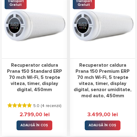
Transport
Transport
Gratuit
Gratuit
Recuperator caldura
Recuperator caldura
Prana 150 Standard ERP
Prana 150 Premium ERP
70 mch Wi-Fi, 5 trepte
70 mch Wi-Fi, 5 trepte
viteza, timer, display
viteza, timer, display
digital, 450mm
digital, senzor umiditate,
mod auto, 450mm
5.0 (
4 recenzii
)
Evaluat la
2.799,00
lei
3.499,00
lei
5.00
stele
din 5
ADAUGĂ ÎN COȘ
ADAUGĂ ÎN COȘ