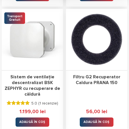
Transport
Gratuit
Sistem de ventilație
Filtru G2 Recuperator
descentralizat BSK
Caldura PRANA 150
ZEPHYR cu recuperare de
căldură
5.0 (
1 recenzie
)
Evaluat la
1.199,00
lei
56,00
lei
5.00
stele
din 5
ADAUGĂ ÎN COȘ
ADAUGĂ ÎN COȘ