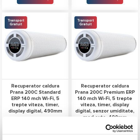
Transport
Transport
Gratuit
Gratuit
Recuperator caldura
Recuperator caldura
Prana 200C Standard
Prana 200C Premium ERP
ERP 140 mch Wi-Fi, 5
140 mch Wi-Fi, 5 trepte
trepte viteza, timer,
viteza, timer, display
display digital, 490mm
digital, senzor umiditate,
mod auto, 490mm
3.599,00
lei
4.199,00
lei
ADAUGĂ ÎN COȘ
ADAUGĂ ÎN COȘ