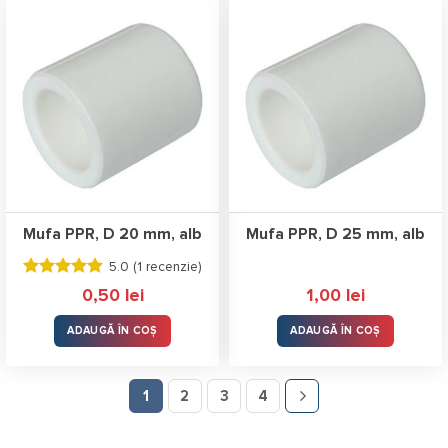
Mufa PPR, D 20 mm, alb
Mufa PPR, D 25 mm, alb
5.0 (
1 recenzie
)
Evaluat la
0,50
lei
1,00
lei
5.00
stele
din 5
ADAUGĂ ÎN COȘ
ADAUGĂ ÎN COȘ
1
2
3
4