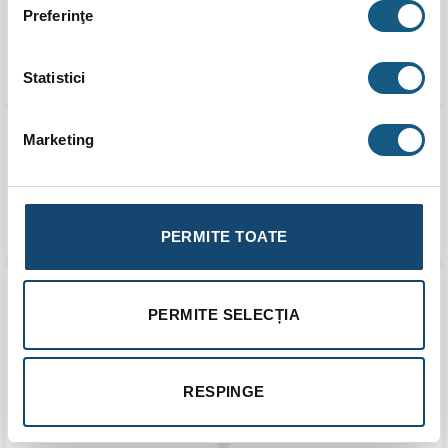
Preferinţe
Statistici
Teu PPR, D 32 mm, alb
Teu PPR, D 40 mm, alb
Marketing
5.0 (
1 recenzie
)
Evaluat la
2,00
lei
3,00
lei
5.00
stele
din 5
ADAUGĂ ÎN COȘ
ADAUGĂ ÎN COȘ
PERMITE TOATE
PERMITE SELECȚIA
RESPINGE