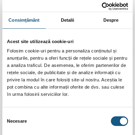
Consimțământ
Detalii
Despre
Acest site utilizează cookie-uri
Folosim cookie-uri pentru a personaliza conținutul și
anunțurile, pentru a oferi funcții de rețele sociale și pentru
Teu PPR, D 20 mm, alb
Teu PPR, D 25 mm, alb
a analiza traficul. De asemenea, le oferim partenerilor de
5.0 (
1 recenzie
)
rețele sociale, de publicitate și de analize informații cu
Evaluat la
1,00
lei
1,00
lei
privire la modul în care folosiți site-ul nostru. Aceștia le
5.00
stele
din 5
pot combina cu alte informații oferite de dvs. sau culese
ADAUGĂ ÎN COȘ
ADAUGĂ ÎN COȘ
în urma folosirii serviciilor lor.
Transport
Gratuit
Selecția
Necesare
consimțământului