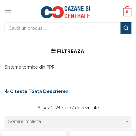
Skip
to
0
content
Caută:
FILTREAZĂ
Sisteme termice din PPR
Citește Toată Descrierea
Afișez 1–24 din 77 de rezultate