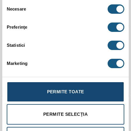
Selecția
Necesare
consimțământului
Preferinţe
Modul de comanda
Termostat Purmo
pentru încălzire in
TempCo Basic 230V
pardoseală Purmo
Statistici
Connect 6M E3, Wi-Fi, 6
zone, 230 V
Marketing
5.0 (
2 recenzii
)
Evaluat la
660,00
lei
118,00
lei
5.00
stele
din 5
ADAUGĂ ÎN COȘ
ADAUGĂ ÎN COȘ
PERMITE TOATE
Transport
Gratuit
PERMITE SELECȚIA