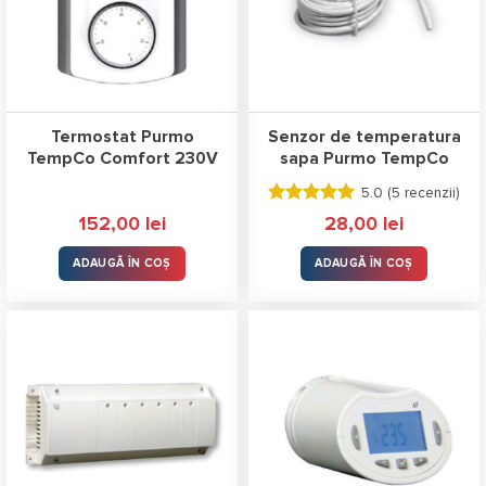
Termostat Purmo
Senzor de temperatura
TempCo Comfort 230V
sapa Purmo TempCo
5.0 (
5 recenzii
)
Evaluat la
152,00
lei
28,00
lei
5.00
stele
din 5
ADAUGĂ ÎN COȘ
ADAUGĂ ÎN COȘ