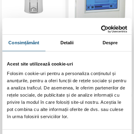
Actuator pentru încălzire
Controler Gateway
Consimțământ
Detalii
Despre
in pardoseală, Purmo
Purmo TempCo Touch E3
Unisenza, M30 x 1.5,
RF, Wi-Fi
normal inchis
Acest site utilizează cookie-uri
5.0 (
3 recenzii
)
Evaluat la
Prețul
Prețul
139,00
lei
110,00
lei
1.576,00
lei
Folosim cookie-uri pentru a personaliza conținutul și
5.00
stele
inițial
curent
a
este:
anunțurile, pentru a oferi funcții de rețele sociale și pentru
din 5
fost:
110,00 lei.
ADAUGĂ ÎN COȘ
ADAUGĂ ÎN COȘ
a analiza traficul. De asemenea, le oferim partenerilor de
139,00 lei.
rețele sociale, de publicitate și de analize informații cu
privire la modul în care folosiți site-ul nostru. Aceștia le
Transport
Gratuit
pot combina cu alte informații oferite de dvs. sau culese
în urma folosirii serviciilor lor.