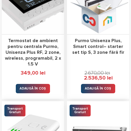
Termostat de ambient
Purmo Unisenza Plus,
pentru centrala Purmo,
Smart control– starter
Unisenza Plus RF, 2 zone,
set tip S, 3 zone fără fir
wireless, programabil, 2 x
1.5 V
349,00
lei
2.670,00
lei
Prețul
Prețul
2.536,50
lei
inițial
curent
a
este:
fost:
2.536,50 l
ADAUGĂ ÎN COȘ
ADAUGĂ ÎN COȘ
2.670,00 lei.
Transport
Transport
Gratuit
Gratuit