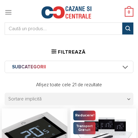
Skip
to
0
content
Caută:
FILTREAZĂ
SUBCATEGORII
Afișez toate cele 21 de rezultate
Reducere!
Transport
Gratuit