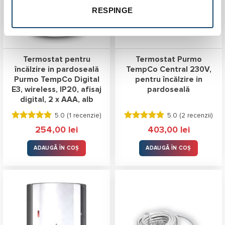
RESPINGE
Termostat pentru
Termostat Purmo
încălzire in pardoseală
TempCo Central 230V,
Purmo TempCo Digital
pentru încălzire in
E3, wireless, IP20, afisaj
pardoseală
digital, 2 x AAA, alb
5.0 (
1 recenzie
)
5.0 (
2 recenzii
)
Evaluat la
Evaluat la
254,00
lei
403,00
lei
5.00
stele
5.00
stele
din 5
din 5
ADAUGĂ ÎN COȘ
ADAUGĂ ÎN COȘ