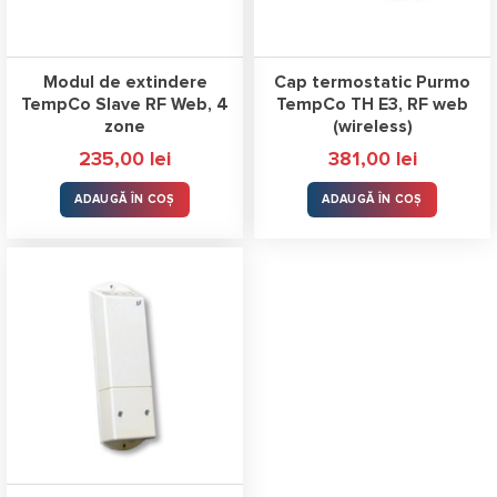
Modul de extindere
Cap termostatic Purmo
TempCo Slave RF Web, 4
TempCo TH E3, RF web
zone
(wireless)
235,00
lei
381,00
lei
ADAUGĂ ÎN COȘ
ADAUGĂ ÎN COȘ