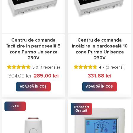
Centru de comanda
Centru de comanda
încălzire in pardoseală 5
încălzire in pardoseală 10
zone Purmo Unisenza
zone Purmo Unisenza
230V
230V
5.0 (
1 recenzie
)
4.7 (
3 recenzii
)
Evaluat la
Evaluat la
Prețul
Prețul
304,00
lei
285,00
lei
331,88
lei
5.00
stele
4.67
stele
inițial
curent
a
este:
din 5
din 5
fost:
285,00 lei.
ADAUGĂ ÎN COȘ
ADAUGĂ ÎN COȘ
304,00 lei.
-21%
Transport
Gratuit