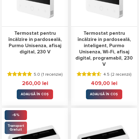
Termostat pentru
Termostat pentru
încălzire in pardoseală,
încălzire in pardoseală,
Purmo Unisenza, afisaj
inteligent, Purmo
digital, 230 V
Unisenza, Wi-Fi, afisaj
digital, programabil, 230
V
5.0 (
1 recenzie
)
4.5 (
2 recenzii
)
Evaluat la
Evaluat la
260,00
lei
409,00
lei
5.00
stele
4.50
stele
din 5
din 5
ADAUGĂ ÎN COȘ
ADAUGĂ ÎN COȘ
-6%
Transport
Gratuit