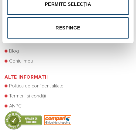
Modalități de plată
PERMITE SELECȚIA
Retragere din contract (Retur)
Condiții pentru produsele oferite cadou
RESPINGE
Asistență clienți
Contact
Blog
Contul meu
ALTE INFORMATII
Politica de confidențialitate
Termeni și condiții
ANPC