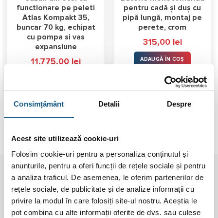
functionare pe peleti
pentru cadă și duș cu
Atlas Kompakt 35,
pipă lungă, montaj pe
buncar 70 kg, echipat
perete, crom
cu pompa si vas
315,00
lei
expansiune
ADAUGĂ ÎN COȘ
11.775,00
lei
ADAUGĂ ÎN COȘ
Consimțământ
Detalii
Despre
Acest site utilizează cookie-uri
Folosim cookie-uri pentru a personaliza conținutul și
anunțurile, pentru a oferi funcții de rețele sociale și pentru
a analiza traficul. De asemenea, le oferim partenerilor de
Pentru cumpărături 100% sigure folosim
rețele sociale, de publicitate și de analize informații cu
tranzacții 3D Secure
privire la modul în care folosiți site-ul nostru. Aceștia le
pot combina cu alte informații oferite de dvs. sau culese