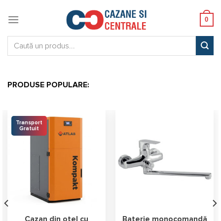
Skip
to
0
content
Caută:
PRODUSE POPULARE:
Transport
Gratuit
Cazan din otel cu
Baterie monocomandă