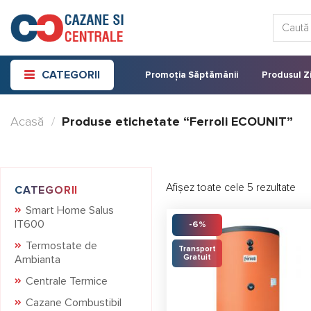
Skip
Caută:
to
content
CATEGORII
Promoția Săptămânii
Produsul Zi
Acasă
/
Produse etichetate “Ferroli ECOUNIT”
Afișez toate cele 5 rezultate
CATEGORII
Smart Home Salus
IT600
-6%
Termostate de
Transport
Gratuit
Ambianta
Centrale Termice
Cazane Combustibil