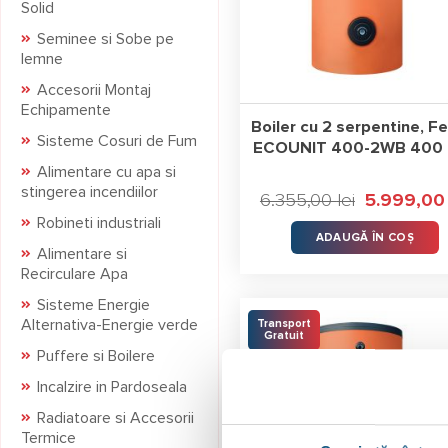
Solid
Seminee si Sobe pe
lemne
Accesorii Montaj
Echipamente
Boiler cu 2 serpentine, Fe
Sisteme Cosuri de Fum
ECOUNIT 400-2WB 400 L
Alimentare cu apa si
stingerea incendiilor
6.355,00
lei
Prețul
5.999,0
inițial
Robineti industriali
a
ADAUGĂ ÎN COȘ
fost:
Alimentare si
6.355,00 lei.
Recirculare Apa
Sisteme Energie
Alternativa-Energie verde
Transport
Gratuit
Puffere si Boilere
Incalzire in Pardoseala
Radiatoare si Accesorii
Termice