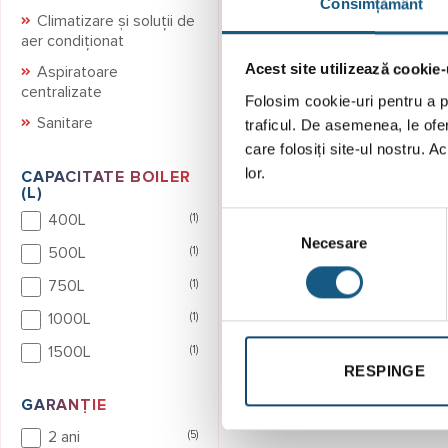
Consimțământ
Climatizare și soluții de
aer condiționat
Acest site utilizează cookie-
Aspiratoare
centralizate
Folosim cookie-uri pentru a pe
Sanitare
traficul. De asemenea, le ofer
Boiler cu 2 serpentine Fer
ECOUNIT 1000-2WB 10
care folosiți site-ul nostru. A
Litri
lor.
CAPACITATE BOILER
(L)
CITEȘTE MAI MULT
Selecția
400L
(1)
Necesare
consimțământului
500L
(1)
750L
(1)
1000L
(1)
1500L
(1)
RESPINGE
GARANȚIE
2 ani
(5)