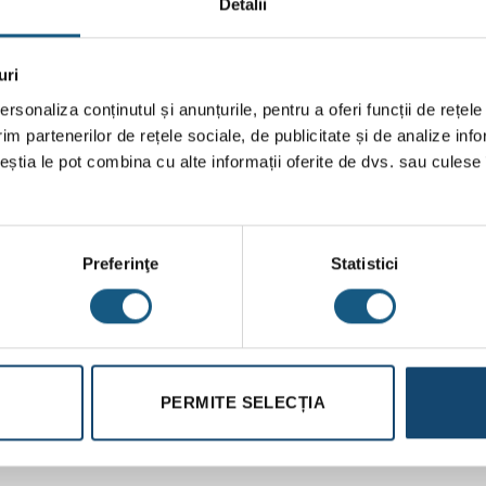
Detalii
uri
rsonaliza conținutul și anunțurile, pentru a oferi funcții de rețele
im partenerilor de rețele sociale, de publicitate și de analize info
roli,
00
ceștia le pot combina cu alte informații oferite de dvs. sau culese î
Preferinţe
Statistici
PERMITE SELECȚIA