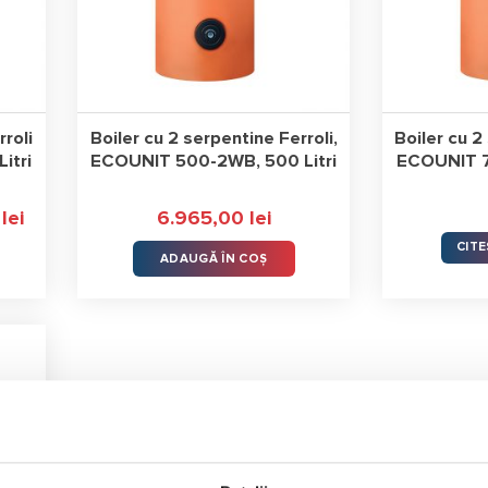
rroli
Boiler cu 2 serpentine Ferroli,
Boiler cu 2
itri
ECOUNIT 500-2WB, 500 Litri
ECOUNIT 7
0
lei
Prețul
6.965,00
lei
curent
este:
CITE
ADAUGĂ ÎN COȘ
5.999,00 lei.