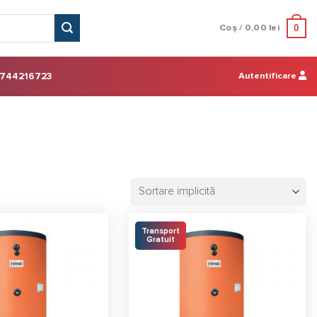
0
Coș /
0,00
lei
Autentificare
744216723
Transport
Gratuit