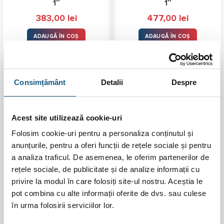
1″
1″
383,00
lei
477,00
lei
ADAUGĂ ÎN COȘ
ADAUGĂ ÎN COȘ
Consimțământ
Detalii
Despre
Acest site utilizează cookie-uri
Folosim cookie-uri pentru a personaliza conținutul și
anunțurile, pentru a oferi funcții de rețele sociale și pentru
a analiza traficul. De asemenea, le oferim partenerilor de
rețele sociale, de publicitate și de analize informații cu
Kit distribuitor/colector
Kit distribuitor/colector
privire la modul în care folosiți site-ul nostru. Aceștia le
PexKIT Quadro 5 circuite
PexKIT Quadro 6 circuite
pot combina cu alte informații oferite de dvs. sau culese
1″
1″
în urma folosirii serviciilor lor.
566,00
lei
680,00
lei