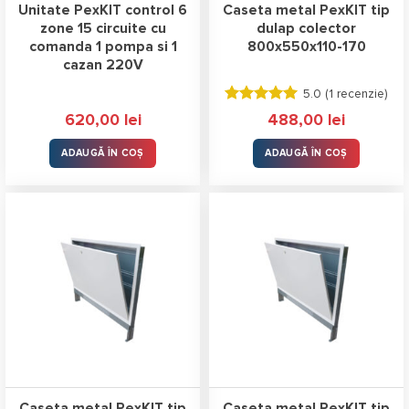
Unitate PexKIT control 6
Caseta metal PexKIT tip
zone 15 circuite cu
dulap colector
comanda 1 pompa si 1
800x550x110-170
cazan 220V
5.0 (
1 recenzie
)
Evaluat la
620,00
lei
488,00
lei
5.00
stele
din 5
ADAUGĂ ÎN COȘ
ADAUGĂ ÎN COȘ
Caseta metal PexKIT tip
Caseta metal PexKIT tip