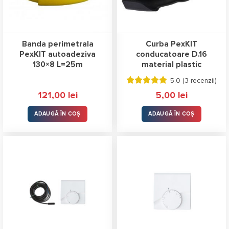
Banda perimetrala
Curba PexKIT
PexKIT autoadeziva
conducatoare D.16
130×8 L=25m
material plastic
5.0 (
3 recenzii
)
Evaluat la
121,00
lei
5,00
lei
5.00
stele
din 5
ADAUGĂ ÎN COȘ
ADAUGĂ ÎN COȘ