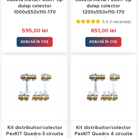
dulap colector
dulap colector
1000x550x110-170
1200x550x110-170
5.0 (
1 recenzie
)
Evaluat la
595,00
lei
651,00
lei
5.00
stele
din 5
ADAUGĂ ÎN COȘ
ADAUGĂ ÎN COȘ
Kit distribuitor/colector
Kit distribuitor/colector
PexKIT Quadro 3 circuite
PexKIT Quadro 4 circuite