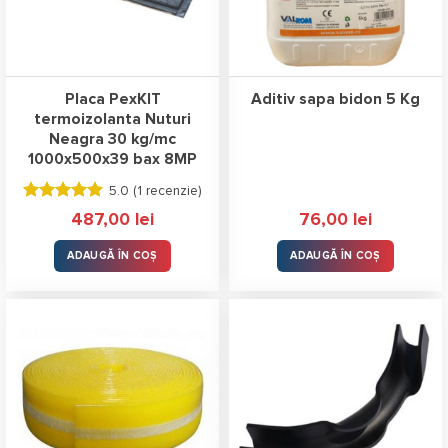
Placa PexKIT
Aditiv sapa bidon 5 Kg
termoizolanta Nuturi
Neagra 30 kg/mc
1000x500x39 bax 8MP
5.0 (
1 recenzie
)
Evaluat la
487,00
lei
76,00
lei
5.00
stele
din 5
ADAUGĂ ÎN COȘ
ADAUGĂ ÎN COȘ