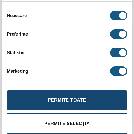
ADAUGĂ ÎN COȘ
ADAUGĂ ÎN COȘ
Selecția
Necesare
consimțământului
Preferinţe
Statistici
Marketing
Kit distribuitor/colector
Kit distribuitor/colector
PexKIT Quadro 7 circuite
PexKIT Quadro 8 circuite
1″
1″
PERMITE TOATE
767,00
lei
880,00
lei
ADAUGĂ ÎN COȘ
ADAUGĂ ÎN COȘ
PERMITE SELECȚIA