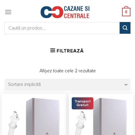
Skip
to
0
content
Caută:
FILTREAZĂ
Afișez toate cele 2 rezultate
Transport
Gratuit