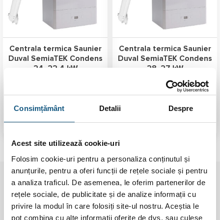
Centrala termica Saunier
Centrala termica Saunier
Duval SemiaTEK Condens
Duval SemiaTEK Condens
24, 22,4 kW
28, 27 kW
5.0 (
1 recenzie
)
Evaluat la
3.760,00
lei
3.749,00
lei
5.00
stele
Consimțământ
Detalii
Despre
din 5
ADAUGĂ ÎN COȘ
ADAUGĂ ÎN COȘ
Acest site utilizează cookie-uri
Folosim cookie-uri pentru a personaliza conținutul și
anunțurile, pentru a oferi funcții de rețele sociale și pentru
a analiza traficul. De asemenea, le oferim partenerilor de
Pentru cumpărături 100% sigure folosim
rețele sociale, de publicitate și de analize informații cu
tranzacții 3D Secure
privire la modul în care folosiți site-ul nostru. Aceștia le
pot combina cu alte informații oferite de dvs. sau culese