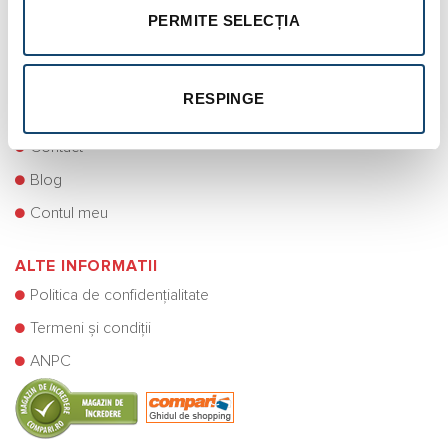
Modalități de plată
PERMITE SELECȚIA
Retragere din contract (Retur)
Condiții pentru produsele oferite cadou
RESPINGE
Asistență clienți
Contact
Blog
Contul meu
ALTE INFORMATII
Politica de confidențialitate
Termeni și condiții
ANPC