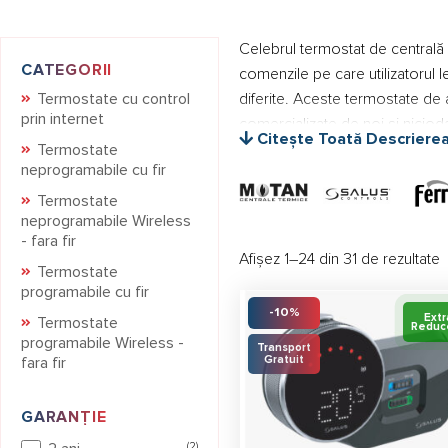
Celebrul termostat de centrală e
CATEGORII
comenzile pe care utilizatorul l
Termostate cu control
diferite. Aceste termostate de
prin internet
comercializate de noi și nicio
Citește Toată Descriere
Termostate
Majoritatea produselor noastre 
neprogramabile cu fir
cunoscuți în România, dar și pe
Termostate
timp ce garanțiile pot fi de la 2 
neprogramabile Wireless
- fara fir
Afișez 1–24 din 31 de rezultate
Termostate cu Co
Termostate
programabile cu fir
Gama de termostate cu control 
-10%
Extr
Termostate
Reduc
mereu clienților noștri sunt c
programabile Wireless -
Transport
acțiuni gospodărești sau de înt
Gratuit
fara fir
termostate de ambianță sau term
GARANȚIE
Începând de la prețurile accesib
(2)