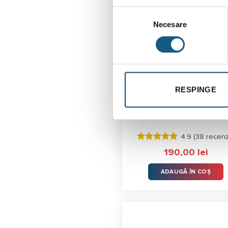
Selecția
Necesare
consimțământului
RESPINGE
Termostat neprogramab
Salus RT305RF
4.9 (
38 recenz
Evaluat la
190,00
lei
4.87
stele
din 5
ADAUGĂ ÎN COȘ