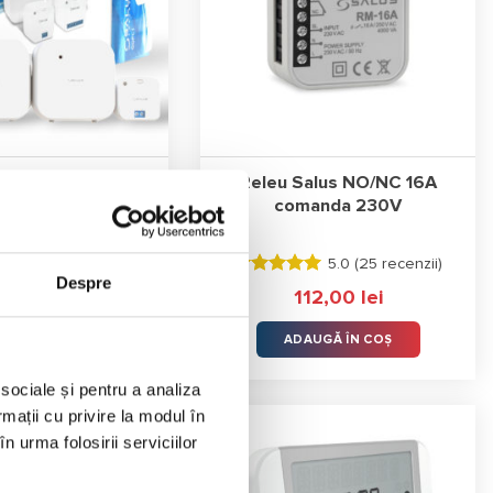
 poți să găsești și
termostate programabile cu fir
sau
ie de 5 ani, iar media din peste 25 de recenzii este de 5/5 stele.
comanda RF Salus
Releu Salus NO/NC 16A
ireless bridge)
comanda 230V
GGPC1
5.0 (
3 recenzii
)
5.0 (
25 recenzii
)
Despre
a
Evaluat la
15,00
lei
112,00
lei
e
4.96
stele
din 5
AUGĂ ÎN COȘ
ADAUGĂ ÎN COȘ
 sociale și pentru a analiza
rmații cu privire la modul în
n urma folosirii serviciilor