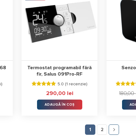
868
Termostat programabil fără
Senzo
fir, Salus 091Pro-RF
i
)
5.0 (
1 recenzie
)
Evaluat la
Evaluat la
290,00
lei
180,00
5.00
stele
4.89
stele
din 5
din 5
ADAUGĂ ÎN COȘ
AD
1
2