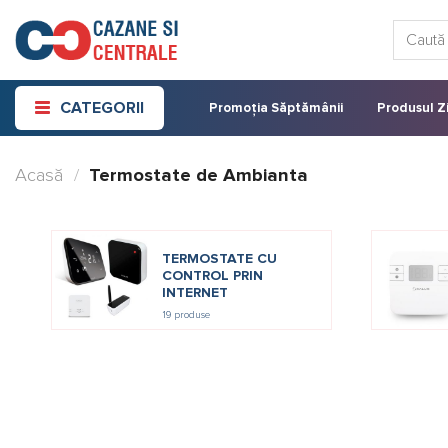
Skip
Caută:
to
content
CATEGORII
Promoția Săptămânii
Produsul Zi
Acasă
/
Termostate de Ambianta
TERMOSTATE CU
CONTROL PRIN
INTERNET
19 produse