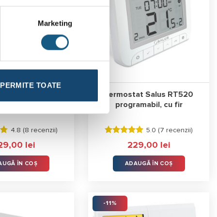
Marketing
PERMITE TOATE
 Salus SR868
Termostat Salus RT520
programabil, cu fir
4.8 (
8 recenzii
)
5.0 (
7 recenzii
)
a
Evaluat la
29,00
lei
229,00
lei
e
5.00
stele
din 5
AUGĂ ÎN COȘ
ADAUGĂ ÎN COȘ
-11%