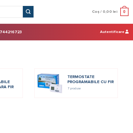
0
Coș /
0,00
lei
Autentificare
744216723
TERMOSTATE
BILE
PROGRAMABILE CU FIR
ARA FIR
7 produse