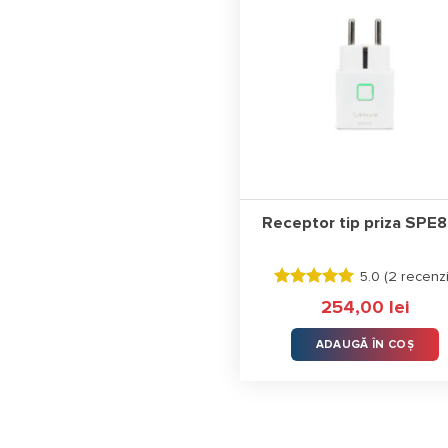
Receptor tip priza SPE
5.0 (
2 recenzi
Evaluat la
254,00
lei
5.00
stele
din 5
ADAUGĂ ÎN COȘ