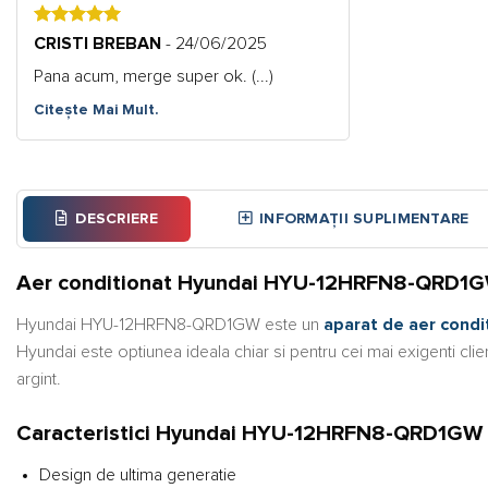
5
CRISTI BREBAN
- 24/06/2025
Pana acum, merge super ok. (...)
Citește Mai Mult.
DESCRIERE
INFORMAȚII SUPLIMENTARE
Aer conditionat Hyundai HYU-12HRFN8-QRD1GW, 
Hyundai HYU-12HRFN8-QRD1GW este un
aparat de aer condi
Hyundai este optiunea ideala chiar si pentru cei mai exigenti clien
argint.
Caracteristici Hyundai HYU-12HRFN8-QRD1GW
Design de ultima generatie