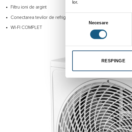
lor.
Filtru ioni de argint
Selecția
Conectarea tevilor de refrigerent este posibila pe ambele part
Necesare
consimțământului
WI-FI COMPLET
RESPINGE