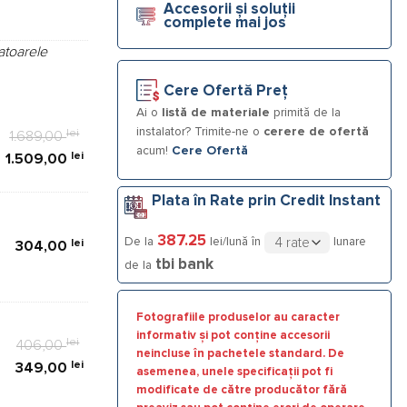
Accesorii și soluții
complete mai jos
atoarele
0 lei.
Cere Ofertă Preț
Ai o
listă de materiale
primită de la
instalator? Trimite-ne o
cerere de ofertă
lei
1.689,00
acum!
Cere Ofertă
lei
1.509,00
Plata în Rate prin Credit Instant
387.25
De la
lei/lună în
lunare
lei
304,00
tbi bank
de la
Fotografiile produselor au caracter
informativ și pot conține accesorii
lei
Prețul
406,00
neincluse în pachetele standard. De
lei
inițial
Prețul
349,00
asemenea, unele specificații pot fi
a
curent
modificate de către producător fără