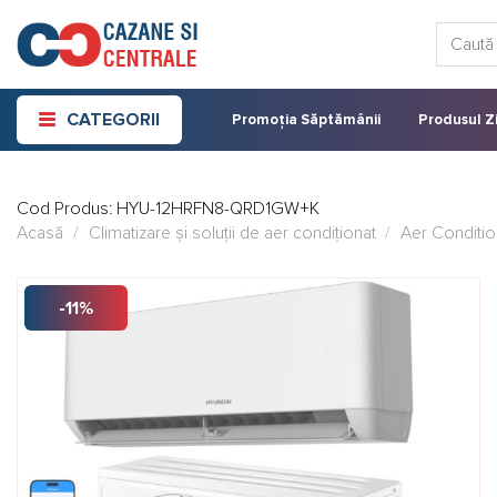
Skip
Caută:
to
content
CATEGORII
Promoția Săptămânii
Produsul Zi
Cod Produs:
HYU-12HRFN8-QRD1GW+K
Acasă
/
Climatizare și soluții de aer condiționat
/
Aer Conditio
-11%