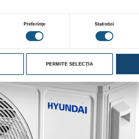
i ale UI
Preferinţe
Statistici
PERMITE SELECȚIA