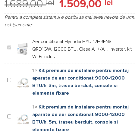
Prețul
Prețul
1.689,00
lei
1.509,00
lei
5.00
din 5
pe baza
inițial
curent
unei
a
este:
singure
Pentru a completa sistemul e posibil sa mai aveti nevoie de urm
evaluări
fost:
1.509,0
echipamente:
1.689,00 lei.
Aer conditionat Hyundai HYU-12HRFN8-
Aer
QRD1GW, 12000 BTU, Clasa A++/A+, Inverter, kit
conditionat
Wi-Fi inclus
Hyundai
HYU-
1
×
Kit premium de instalare pentru montaj
12HRFN8-
aparate de aer conditionat 9000-12000
Kit
QRD1GW,
BTU/h, 3m, traseu bercluit, console si
premium
12000
elemente fixare
de
BTU,
instalare
Clasa
1
×
Kit premium de instalare pentru montaj
pentru
A++/A+,
aparate de aer conditionat 9000-12000
montaj
Kit
Inverter,
BTU/h, 5m, traseu bercluit, console si
aparate
premium
kit
de
elemente fixare
de
Wi-