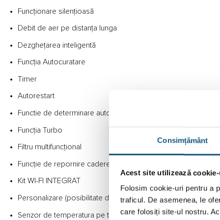
Funcționare silențioasă
Debit de aer pe distanța lunga
Dezghețarea inteligentă
Funcția Autocuratare
Timer
Autorestart
Functie de determinare automata a pierderilor de refrigerent
Funcția Turbo
Consimțământ
Filtru multifuncțional
Funcție de repornire cadere tensiune alimentare
Acest site utilizează cookie-
Kit WI-FI INTEGRAT
Folosim cookie-uri pentru a pe
Personalizare (posibilitate de a salva reglajele anterioare)
traficul. De asemenea, le ofer
care folosiți site-ul nostru. A
Senzor de temperatura pe telecomanda