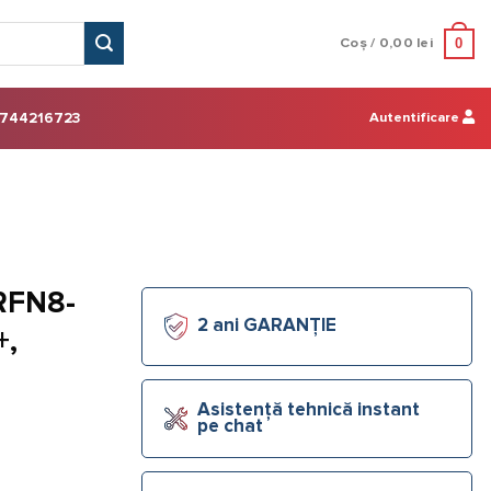
0
Coș /
0,00
lei
Autentificare
744216723
RFN8-
2 ani GARANȚIE
+,
Asistență tehnică instant
pe chat