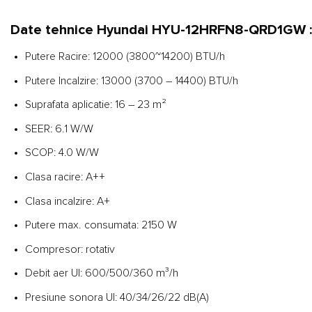
Date tehnice Hyundai HYU-12HRFN8-QRD1GW :
Putere Racire: 12000 (3800~14200) BTU/h
Putere Incalzire: 13000 (3700 – 14400) BTU/h
Suprafata aplicatie: 16 – 23 m²
SEER: 6.1 W/W
SCOP: 4.0 W/W
Clasa racire: A++
Clasa incalzire: A+
Putere max. consumata: 2150 W
Compresor: rotativ
Debit aer UI: 600/500/360 m³/h
Presiune sonora UI: 40/34/26/22 dB(A)