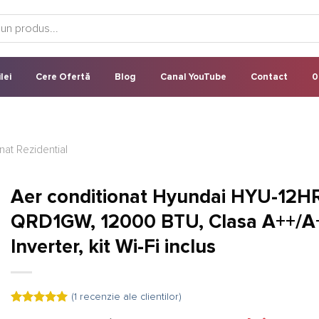
lei
Cere Ofertă
Blog
Canal YouTube
Contact
0
nat Rezidential
Aer conditionat Hyundai HYU-12H
QRD1GW, 12000 BTU, Clasa A++/A
Inverter, kit Wi-Fi inclus
(
1
recenzie ale clientilor)
Evaluat la