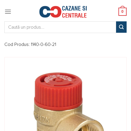
Skip
to
0
content
Caută:
Cod Produs:
1140-0-60-21