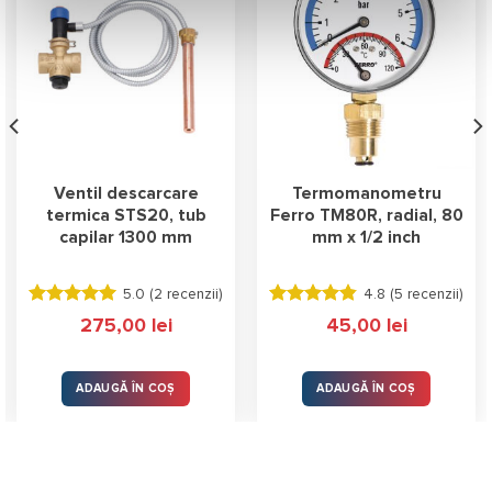
Ventil descarcare
Termomanometru
termica STS20, tub
Ferro TM80R, radial, 80
capilar 1300 mm
mm x 1/2 inch
5.0 (
2 recenzii
)
4.8 (
5 recenzii
)
Evaluat la
Evaluat la
275,00
lei
45,00
lei
5.00
stele
4.80
stele
din 5
din 5
ADAUGĂ ÎN COȘ
ADAUGĂ ÎN COȘ