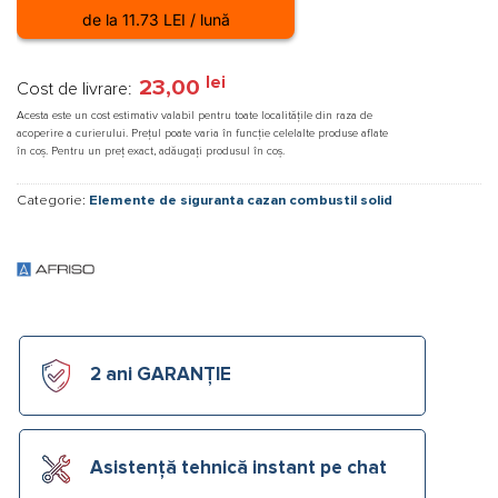
de la 11.73 LEI / lună
lei
23,00
Cost de livrare:
Acesta este un cost estimativ valabil pentru toate localitățile din raza de
acoperire a curierului. Prețul poate varia în funcție celelalte produse aflate
în coș. Pentru un preț exact, adăugați produsul în coș.
Categorie:
Elemente de siguranta cazan combustil solid
2 ani GARANȚIE
Asistență tehnică instant pe chat