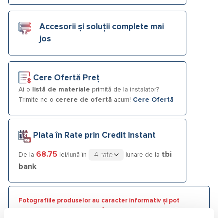
Accesorii și soluții complete mai
jos
Cere Ofertă Preț
Ai o
listă de materiale
primită de la instalator?
Trimite-ne o
cerere de ofertă
acum!
Cere Ofertă
Plata în Rate prin Credit Instant
68.75
tbi
De la
lei/lună în
lunare de la
bank
Fotografiile produselor au caracter informativ și pot
conține accesorii neincluse în pachetele standard. De