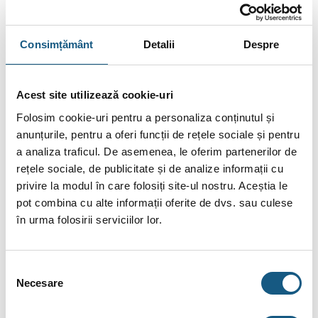
asemenea, unele specificații pot fi modificate de către
producător fără preaviz sau pot conține erori de operare.
Consimțământ
Detalii
Despre
Acest site utilizează cookie-uri
DESCRIERE
Folosim cookie-uri pentru a personaliza conținutul și
anunțurile, pentru a oferi funcții de rețele sociale și pentru
INFORMAȚII SUPLIMENTARE
a analiza traficul. De asemenea, le oferim partenerilor de
BRAND
rețele sociale, de publicitate și de analize informații cu
privire la modul în care folosiți site-ul nostru. Aceștia le
RECENZII (0)
pot combina cu alte informații oferite de dvs. sau culese
în urma folosirii serviciilor lor.
Supapă de siguranță pentru încălzire centrală
Afriso MS, 6 bar, filet interior G1″ x G1″1/4
Selecția
Supape de siguranta pentru instalatiile de incalzire inchise
Necesare
consimțământului
conform DIN 4751pana la temperaturi de 120 C. Presiunea de
deschidere este fixata la 1,5 bar, 2,5 bar, 3 bar, 4 bar, 6 bar, 8