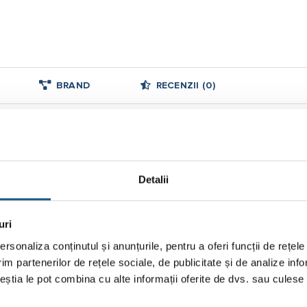
BRAND
RECENZII (0)
zanului Afriso, G3/4″, capilar 1,3 m
erior G 3/4” la ambele capete, o valva si sonda G 1/2”. Capilarul (l 
ncalzire sau la admisia apei in schimbatorul de caldura. Daca tem
Detalii
temperatura maxima de operare.
uri
rsonaliza conținutul și anunțurile, pentru a oferi funcții de rețele
im partenerilor de rețele sociale, de publicitate și de analize info
ceștia le pot combina cu alte informații oferite de dvs. sau culese î