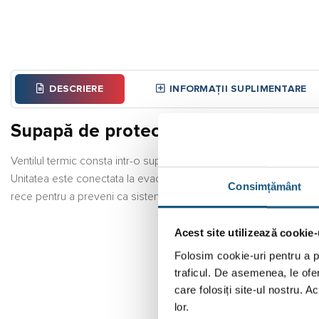
DESCRIERE
INFORMAȚII SUPLIMENTARE
Supapă de protecție a temperaturii ca
Ventilul termic consta intr-o supapa cu carcasa de alama, filet int
Unitatea este conectata la evacuarea apei din echipamentul de i
Consimțământ
rece pentru a preveni ca sistemul de incalzire sa depaseasca 
Acest site utilizează cookie-
Folosim cookie-uri pentru a pe
traficul. De asemenea, le ofer
care folosiți site-ul nostru. A
lor.