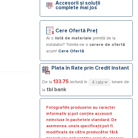
Accesorii și soluții
complete mai jos
Cere Ofertă Preț
Ai o
listă de materiale
primită de la
instalator? Trimite-ne o
cerere de ofertă
acum!
Cere Ofertă
Plata în Rate prin Credit Instant
133.75
De la
lei/lună în
lunare de
tbi bank
la
Fotografiile produselor au caracter
informativ și pot conține accesorii
neincluse în pachetele standard. De
asemenea, unele specificații pot fi
modificate de către producător fără