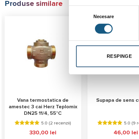
Produse similare
Selecția
Necesare
consimțământului
RESPINGE
Vana termostatica de
Supapa de sens cu
amestec 3 cai Herz Teplomix
DN25 11/4, 55°C
5.0 (
2 recenzii
)
5.0 (
9 r
Evaluat la
Evaluat la
330,00
lei
46,00
lei
5.00
stele
5.00
stele