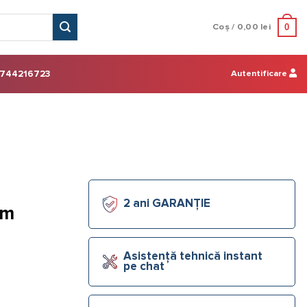
0
Coș /
0,00
lei
Autentificare
744216723
2 ani GARANȚIE
 m
Asistență tehnică instant
pe chat
, G3/4", capilar 1,3 m