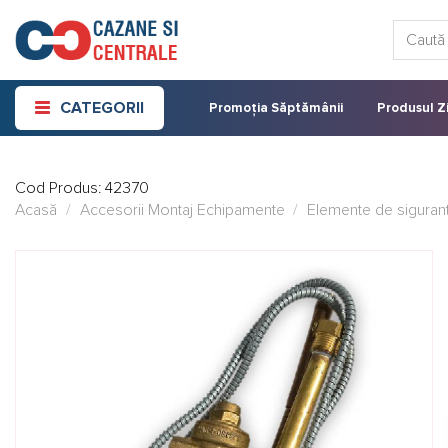
Skip
Caută:
to
content
CATEGORII
Promoția Săptămânii
Produsul Zi
Cod Produs:
42370
Acasă
/
Accesorii Montaj Echipamente
/
Elemente de sigurant