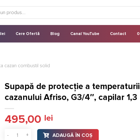
lei
Cere Ofertă
Blog
Canal YouTube
Contact
0
a cazan combustil solid
Supapă de protecție a temperaturii
cazanului Afriso, G3/4″, capilar 1,3
495,00
lei
Cantitate Supapă de protecție a temperaturii cazanului Afriso
ADAUGĂ ÎN COȘ