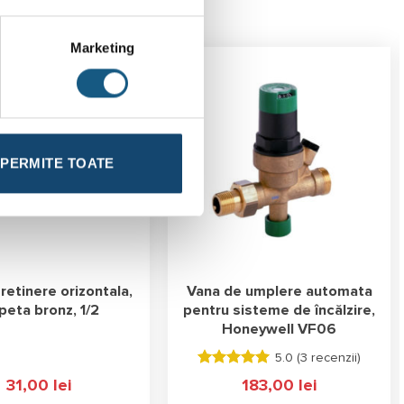
Marketing
PERMITE TOATE
retinere orizontala,
Vana de umplere automata
peta bronz, 1/2
pentru sisteme de încălzire,
Honeywell VF06
5.0 (
3 recenzii
)
Evaluat la
31,00
lei
183,00
lei
5.00
stele