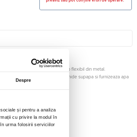
preaviz sau pot conține erori de operare.
= 1300 mm) este protejat de un tub flexibil din metal.
peratura depaseste 95 °C, se deschide supapa si furnizeaza apa
Despre
 sociale și pentru a analiza
rmații cu privire la modul în
n urma folosirii serviciilor