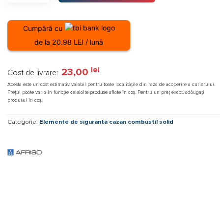
Cumpără cu
de la 20.98 LEI / lună
lei
23,00
Cost de livrare:
Acesta este un cost estimativ valabil pentru toate localitățile din raza de acoperire a curierului.
Prețul poate varia în funcție celelalte produse aflate în coș. Pentru un preț exact, adăugați
produsul în coș.
Categorie:
Elemente de siguranta cazan combustil solid