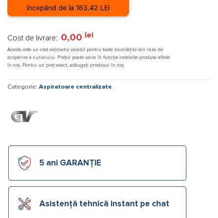
începând de la 163.42 LEI
lei
0,00
Cost de livrare:
Acesta este un cost estimativ valabil pentru toate localitățile din raza de
acoperire a curierului. Prețul poate varia în funcție celelalte produse aflate
în coș. Pentru un preț exact, adăugați produsul în coș.
Categorie:
Aspiratoare centralizate
5 ani GARANȚIE
Asistență tehnică instant pe chat