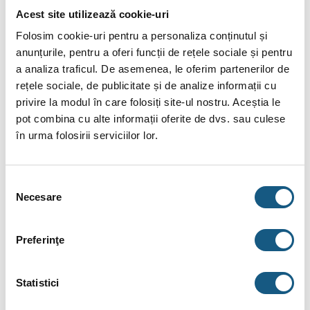
Acest site utilizează cookie-uri
Înălțime: 920 mm
Folosim cookie-uri pentru a personaliza conținutul și
Diametru: 310 mm
anunțurile, pentru a oferi funcții de rețele sociale și pentru
Capacitate rezervor: 20 l
a analiza traficul. De asemenea, le oferim partenerilor de
rețele sociale, de publicitate și de analize informații cu
Cel mai îndepărtat Admisie: 60 m
privire la modul în care folosiți site-ul nostru. Aceștia le
Supape de admisie: 14/16
pot combina cu alte informații oferite de dvs. sau culese
Zgomot: 62 db
în urma folosirii serviciilor lor.
Garanție: 5 ani
Selecția
Mod de operare:
Necesare
consimțământului
Pentru a funcționa, unitatea trebuie să fie conectată la rețeaua
de conducte a sistemului central de vid și la alimentarea cu
Preferinţe
energie electrică. Unitatea pornește atunci când un furtun
STANDARD este atașat la sistemul central de aspirare sau
când este activată funcția ON într-un furtun ON/OFF . Rețineți
Statistici
că terminalul furtunului ON/OFF trebuie să fie întotdeauna