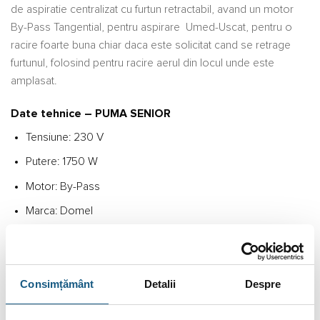
de aspiratie centralizat cu furtun retractabil, avand un motor
By-Pass Tangential, pentru aspirare Umed-Uscat, pentru o
racire foarte buna chiar daca este solicitat cand se retrage
furtunul, folosind pentru racire aerul din locul unde este
amplasat.
Date tehnice – PUMA SENIOR
Tensiune: 230 V
Putere: 1750 W
Motor: By-Pass
Marca: Domel
Turbine: 3
Debit aer: 210 m3/h
Consimțământ
Detalii
Despre
Putere aer: 633 W
Waterlift: 3800 mm/H2O