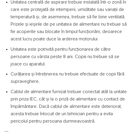
Unitatea centrală de aspirare trebuie instalată într-o zonă în
care este protejată de intemperii, umiditate sau variații de
temperatură și, de asemenea, trebuie să fie bine ventilată.
Prizele și ieșirile de pe unitatea de alimentare nu trebuie să
fie acoperite sau blocate în timpul funcționării, deoarece
acest lucru poate duce la arderea motorului.
Unitatea este potrivită pentru funcționarea de către
persoane cu vârsta peste 8 ani. Copiii nu trebuie să se
joace cu aparatul.
Curățarea și întreținerea nu trebuie efectuate de copii fără
supraveghere.
Cablul de alimentare furnizat trebuie conectat atât la unitate
prin priza IEC, cât și la o priză de alimentare cu contact de
împământare. Dacă cablul de alimentare este deteriorat,
acesta trebuie înlocuit de un tehnician pentru a evita
pericolul pentru persoana dumneavoastră.