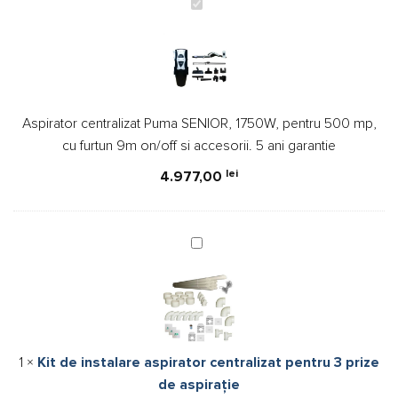
Aspirator
centralizat
Puma
SENIOR,
1750W,
pentru
Aspirator centralizat Puma SENIOR, 1750W, pentru 500 mp,
500
cu furtun 9m on/off si accesorii. 5 ani garantie
mp,
cu
lei
4.977,00
furtun
9m
on/off
Kit
si
de
accesorii.
instalare
5
aspirator
ani
centralizat
garantie
pentru
1
×
Kit de instalare aspirator centralizat pentru 3 prize
3
de aspirație
prize