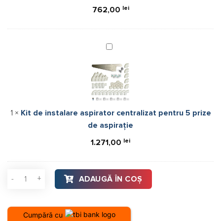
de
lei
762,00
aspirație
Kit
de
instalare
aspirator
centralizat
pentru
1
×
Kit de instalare aspirator centralizat pentru 5 prize
5
de aspirație
prize
de
lei
1.271,00
aspirație
Cantitate Aspirator centralizat Puma SENIOR, 1750W, pentru 5
ADAUGĂ ÎN COȘ
Cumpără cu