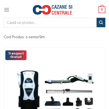
Skip
to
0
content
Caută:
Cod Produs:
s-senior9m
Transport
Gratuit