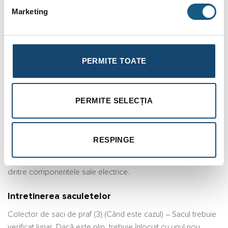
conectat la orificii de admisie, astfel încât să intre în contact cu
Marketing
știfturile metalice din orificiu de admisie. La modelele
PRESTIGE și PLUS , puterea motorului unității se modifică în
raport direct cu puterea selectată pe mânerul furtunului de
control al puterii.
PERMITE TOATE
Intretinere:
PERMITE SELECȚIA
Unitatea centrală de aspirare trebuie verificată o dată pe lună.
Ar trebui să verificați filtrul și să vă asigurați că este curat și nu
RESPINGE
este blocat, deoarece acest lucru poate cauza o pierdere a
puterii de aspirație și poate provoca chiar deteriorarea unora
dintre componentele sale electrice.
Intretinerea saculetelor
Colector de saci de praf (3) (Când este cazul) – Sacul trebuie
verificat lunar. Dacă este plin, trebuie înlocuit cu unul nou.