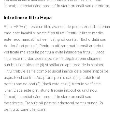
Înlocuiți-l imediat când pare a fi în stare proastă sau deteriorat.
Intretinere filtru Hepa
Filtrul HEPA (1) , este un filtru avansat de poliester antibacterian
care este lavabil și poate fi reutilizat. Pentru utilizare medie
este recomandabil să verificați și să curățați filtrul o dată sau
de două ori pe lună. Pentru o utilizare mai intensă ar trebui
verificată mai regulat pentru a evita înfundarea filtrului. Dacă
filtrul este murdar, acesta poate fi îndepărtat prin slăbirea
șurubului de blocare (4) și spălat cu apă rece de la robinet.
Filtrul trebuie să fie complet uscat înainte de a pune înapoi pe
aspiratorul central. Adaptorul pentru sac (2) și colectorul
pentru sac de praf (3) (dacă este cazul), trebuie verificate
lunar. Dacă este plin, atunci trebuie înlocuit cu unul nou.
Înlocuiți-l imediat când pare a fi în stare proastă sau
deteriorate. Trebuie să păstrați adaptorul pentru pungă (2)
pentru utilizare ulterioară.