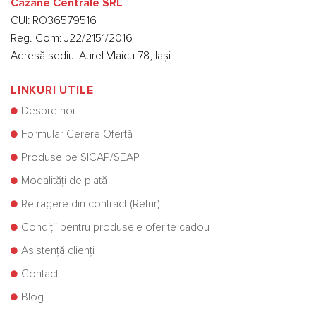
Cazane Centrale SRL
CUI: RO36579516
Reg. Com: J22/2151/2016
Adresă sediu: Aurel Vlaicu 78, Iași
LINKURI UTILE
Despre noi
Formular Cerere Ofertă
Produse pe SICAP/SEAP
Modalități de plată
Retragere din contract (Retur)
Condiții pentru produsele oferite cadou
Asistență clienți
Contact
Blog