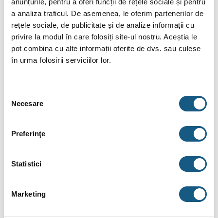
anunțurile, pentru a oferi funcții de rețele sociale și pentru
Izolare de înaltă eficiență și carcasă exterioară de PVC în
a analiza traficul. De asemenea, le oferim partenerilor de
culoare RAL 9006.
rețele sociale, de publicitate și de analize informații cu
privire la modul în care folosiți site-ul nostru. Aceștia le
Montare multipoziție a senzorului de temperatura.
pot combina cu alte informații oferite de dvs. sau culese
Protecție complexă contra coroziunii, realizată prin email
în urma folosirii serviciilor lor.
de titaniu și anod de magneziu.
Toate ieșirile sunt cu filet interior.
Selecția
Montaj ușor.
Necesare
consimțământului
Gura de vizitare.
Preferinţe
Modificări disponibil cu orientare verticală sau orizontală.
Schimbator de caldura cu serpentine asigura posibilitatea
Statistici
folosirii de surse de caldura independente.
Set opțional pentru încălzire electrică cu o putere nominală
Marketing
de 3kW, 4.5kW, 6kW sau 7,5 kW.
ELEMENTE: