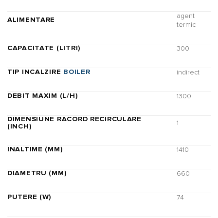
agent
ALIMENTARE
termic
CAPACITATE (LITRI)
300
TIP INCALZIRE
BOILER
indirect
DEBIT MAXIM (L/H)
1300
DIMENSIUNE RACORD RECIRCULARE
1
(INCH)
INALTIME (MM)
1410
DIAMETRU (MM)
660
PUTERE (W)
74