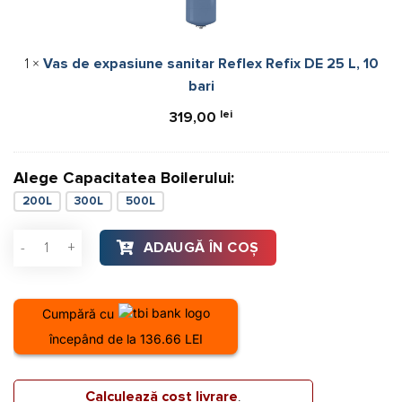
sanitar
Reflex
Refix
1
×
Vas de expasiune sanitar Reflex Refix DE 25 L, 10
DE
bari
25
L,
lei
319,00
10
bari
Alege Capacitatea Boilerului:
200L
300L
500L
Cantitate Boiler Stativ 300l 2 Serpentine Sunsystem Son 300
ADAUGĂ ÎN COȘ
Cumpără cu
începând de la 136.66 LEI
Calculează cost livrare
.