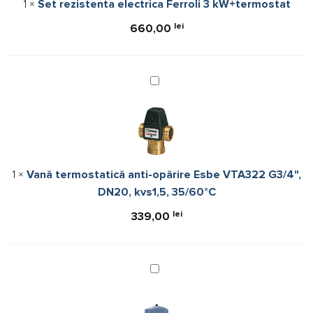
1
×
Set rezistenta electrica Ferroli 3 kW+termostat
lei
660,00
Vană
termostatică
anti-
opărire
Esbe
VTA322
1
×
Vană termostatică anti-opărire Esbe VTA322 G3/4",
G3/4",
DN20, kvs1,5, 35/60°C
DN20,
kvs1,5,
lei
339,00
35/60°C
Vas
de
expasiune