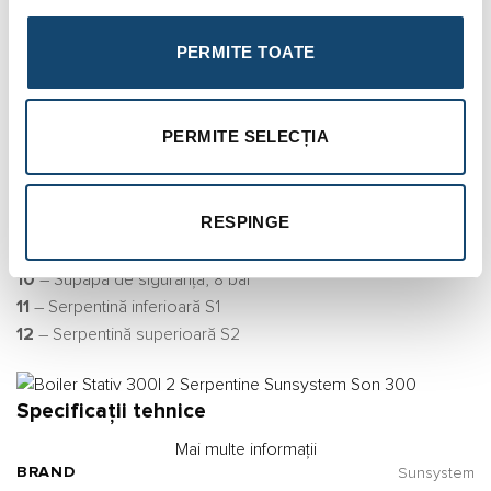
1
– Căptușeală estetică PVC în culoare RAL 9006
PERMITE TOATE
2
– Termoizolația eficientă
3
– Termometru
4
– Anod de magneziu (DIN 4753-6)
PERMITE SELECȚIA
5
– Încălzitor electric
6
– Rezervor de apă, realizat din oțel
7
– Email de titan (DIN 4753-3)
RESPINGE
8
– Gura de vizitare cu flanșă
9
– Termostat cu protecție termică încorporată
10
– Supapa de siguranță, 8 bar
11
– Serpentină inferioară S1
12
– Serpentină superioară S2
Specificații tehnice
Mai multe informații
BRAND
Sunsystem