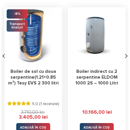
-8%
Transport
Gratuit
Boiler de sol cu doua
Boiler indirect cu 2
serpentine(1.21+0.85
serpentine ELDOM
m²) Tesy EVS 2 300 litri
1000 2S – 1000 Litri
5.0 (
1 recenzie
)
Evaluat la
3.710,00
lei
10.166,00
lei
5.00
stele
Prețul
Prețul
3.405,00
lei
din 5
inițial
curent
a
este:
fost:
3.405,00 lei.
ADAUGĂ ÎN COȘ
ADAUGĂ ÎN COȘ