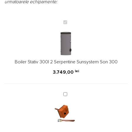
urmatoarele echipamente:
Boiler
Stativ
300l
2
Serpentine
Sunsystem
Boiler Stativ 300l 2 Serpentine Sunsystem Son 300
Son
300
lei
3.749,00
Set
rezistenta
electrica
Ferroli
3
kW+termostat