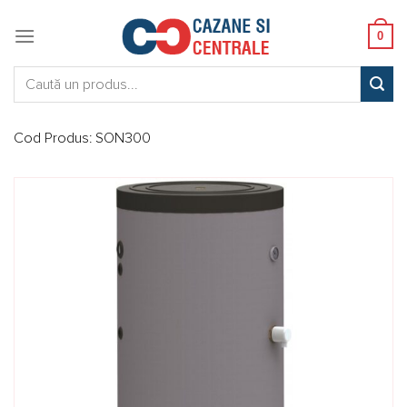
Skip
to
0
content
Caută:
Cod Produs:
SON300