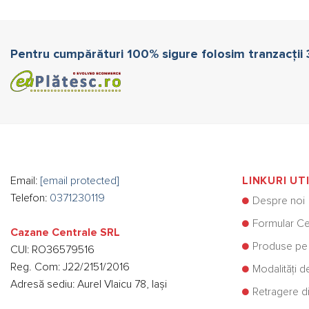
Pentru cumpărături 100% sigure folosim tranzacții
Email:
[email protected]
LINKURI UT
Telefon:
0371230119
Despre noi
Formular Ce
Cazane Centrale SRL
Produse pe
CUI: RO36579516
Reg. Com: J22/2151/2016
Modalități d
Adresă sediu: Aurel Vlaicu 78, Iași
Retragere di