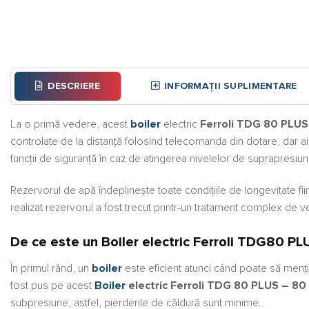
DESCRIERE
INFORMAȚII SUPLIMENTARE
La o primă vedere, acest
boiler
electric
Ferroli TDG 8
0 PLUS 
controlate de la distanță folosind telecomanda din dotare, dar ai i
funcții de siguranță în caz de atingerea nivelelor de suprapresiun
Rezervorul de apă îndeplinește toate condițiile de longevitate fii
realizat rezervorul a fost trecut printr-un tratament complex de 
De ce este un Boiler electric Ferroli TDG8
0 PLU
În primul rând, un
boiler
este eficient atunci când poate să menți
fost pus pe acest
Boiler
electric Ferroli TDG
80 PLUS – 80 l
subpresiune, astfel, pierderile de căldură sunt minime.