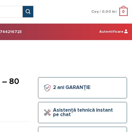
0
Coș /
0,00
lei
Autentificare
744216723
S – 80
2 ani GARANȚIE
Asistență tehnică instant
pe chat