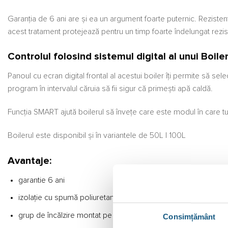
Garanția de 6 ani are și ea un argument foarte puternic. Rezist
acest tratament protejează pentru un timp foarte îndelungat rezis
Controlul folosind sistemul digital al unui Boile
Panoul cu ecran digital frontal al acestui boiler îți permite să s
program în intervalul căruia să fii sigur că primești apă caldă.
Funcția SMART ajută boilerul să învețe care este modul în care t
Boilerul este disponibil și în variantele de
50L
|
100L
Avantaje:
garantie 6 ani
izolație cu spumă poliuretanică de înaltă densitate
grup de încălzire montat pe flanșă cu 5 șuruburi
Consimțământ