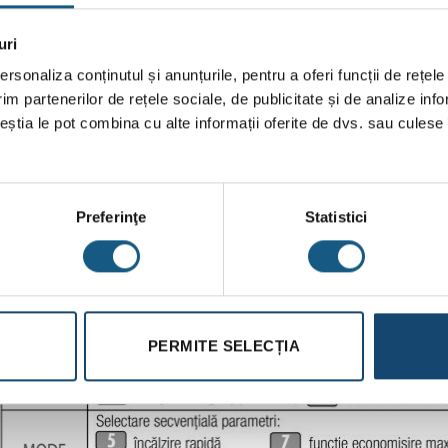
eri epoxidice
uri
pă de siguranță
rsonaliza conținutul și anunțurile, pentru a oferi funcții de rețele
im partenerilor de rețele sociale, de publicitate și de analize info
ceștia le pot combina cu alte informații oferite de dvs. sau culese î
Preferinţe
Statistici
PERMITE SELECȚIA