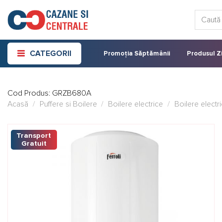
Skip
Caută:
to
content
CATEGORII
Promoția Săptămânii
Produsul Zi
Cod Produs:
GRZB680A
Acasă
/
Puffere si Boilere
/
Boilere electrice
/
Boilere electri
Transport
Gratuit