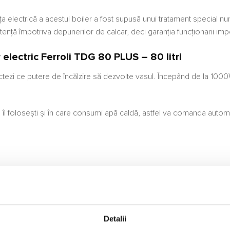
ența electrică a acestui boiler a fost supusă unui tratament speci
tență împotriva depunerilor de calcar, deci garanția funcționarii imp
r electric Ferroli TDG
80 PLUS – 80 litri
electezi ce putere de încălzire să dezvolte vasul. Începând de la 100
u îl folosești și în care consumi apă caldă, astfel va comanda auto
Detalii