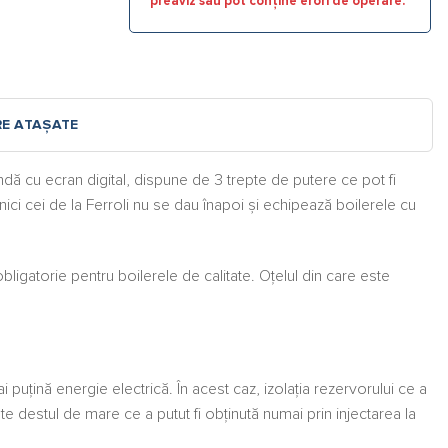
preaviz sau pot conține erori de operare.
RE ATAȘATE
dă cu ecran digital, dispune de 3 trepte de putere ce pot fi
 nici cei de la Ferroli nu se dau înapoi și echipează boilerele cu
ligatorie pentru boilerele de calitate. Oțelul din care este
uțină energie electrică. În acest caz, izolația rezervorului ce a
e destul de mare ce a putut fi obținută numai prin injectarea la