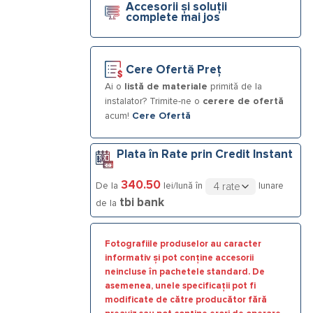
Accesorii și soluții
complete mai jos
Cere Ofertă Preț
Ai o
listă de materiale
primită de la
instalator? Trimite-ne o
cerere de ofertă
acum!
Cere Ofertă
Plata în Rate prin Credit Instant
340.50
De la
lei/lună în
lunare
tbi bank
de la
Fotografiile produselor au caracter
informativ și pot conține accesorii
neincluse în pachetele standard. De
asemenea, unele specificații pot fi
modificate de către producător fără