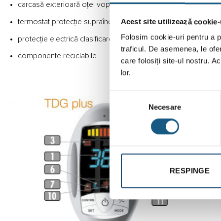
carcasă exterioară oțel vopsită în câmp electrostatic cu pulb
Acest site utilizează cookie-
termostat protecție supraîncălzire cu dublă siguranță și supa
Folosim cookie-uri pentru a pe
protecție electrică clasificare superioară IP24
traficul. De asemenea, le ofer
componente reciclabile
care folosiți site-ul nostru. A
lor.
Selecția
Necesare
consimțământului
RESPINGE