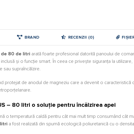
BRAND
RECENZII (0)
FIȘIE
de 80 de litri
arată foarte profesional datorită panoului de coman
nclusă și o funcție smart. În ceea ce privește siguranța la utilizare,
e sau supraîncălzire.
nd protejat de anodul de magneziu care a devenit o caracteristică ob
vetroporțelanare.
S – 80 litri
o soluție pentru încălzirea apei
nă o temperatură caldă pentru cât mai mult timp consumând cât mai p
itri
a fost realizată din spumă ecologică poliuretanică cu o densitat