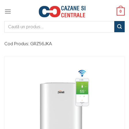
Skip
to
0
content
Caută:
Cod Produs:
GRZ56JKA