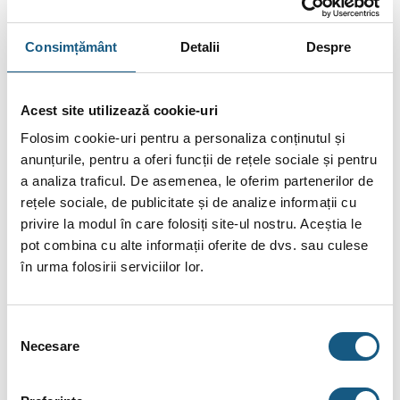
Cei de la Ferroli au reușit toate aceste lucruri cu ajutorul unui
încălzitor de apă Titano Twin, un
boiler
electric ce poate fi
Consimțământ
Detalii
Despre
montat în funcție de nevoie, în poziție verticală sau orizontală.
Boilerul Titano Twin Ferroli dispune de două rezervoare de
Acest site utilizează cookie-uri
stocare pentru a eficientiza încălzirea, păstrarea și livrarea
apei calde la consumatori.
Folosim cookie-uri pentru a personaliza conținutul și
anunțurile, pentru a oferi funcții de rețele sociale și pentru
Avantaje estetice pentru Boiler Titano Twin Ferroli
a analiza traficul. De asemenea, le oferim partenerilor de
rețele sociale, de publicitate și de analize informații cu
Boilerul nu este controlat doar prin câteva butoane inestetice
privire la modul în care folosiți site-ul nostru. Aceștia le
amplasate lângă sistemul de țevi al boilerului ci are un display
pot combina cu alte informații oferite de dvs. sau culese
destul de mare digital chiar pe partea frontală. Display-ul
în urma folosirii serviciilor lor.
poate fi folosit de orice utilizator și de orice vârstă datorită
simplității. Are butoane care pot seta temperatura apei, oferă
informații despre apa acumulată și adaugă un plus enorm
Selecția
pentru esteticul unui dispozitiv de mărime mare.
Necesare
consimțământului
Funcții și caracteristici speciale