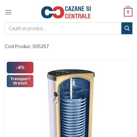
Skip
to
0
content
Caută:
Cod Produs:
305257
-4%
Transport
Gratuit