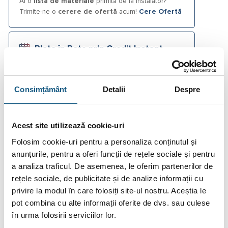
Ai o
listă de materiale
primită de la instalator?
Trimite-ne o
cerere de ofertă
acum!
Cere Ofertă
Plata în Rate prin Credit Instant
133.10
De la
lei/lună în
lunare de la
tbi bank
Consimțământ
Detalii
Despre
Fotografiile produselor au caracter informativ și pot
Acest site utilizează cookie-uri
conține accesorii neincluse în pachetele standard. De
asemenea, unele specificații pot fi modificate de către
Folosim cookie-uri pentru a personaliza conținutul și
producător fără preaviz sau pot conține erori de operare.
anunțurile, pentru a oferi funcții de rețele sociale și pentru
a analiza traficul. De asemenea, le oferim partenerilor de
rețele sociale, de publicitate și de analize informații cu
privire la modul în care folosiți site-ul nostru. Aceștia le
pot combina cu alte informații oferite de dvs. sau culese
DESCRIERE
în urma folosirii serviciilor lor.