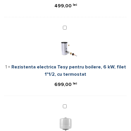
1"1/2,
litri
lei
499,00
Plug
and
Play
Rezistenta
electrica
Tesy
pentru
boilere,
6
1
×
Rezistenta electrica Tesy pentru boilere, 6 kW, filet
kW,
1"1/2, cu termostat
filet
1"1/2,
lei
699,00
cu
termostat
Vas
expansiune
multifunctional,
Ferroli