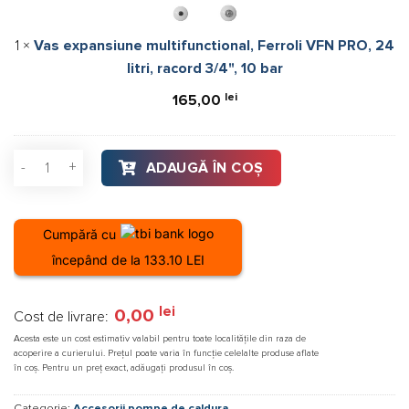
VFN
PRO,
1
×
Vas expansiune multifunctional, Ferroli VFN PRO, 24
24
litri, racord 3/4", 10 bar
litri,
racord
lei
165,00
3/4",
10
bar
Cantitate Boiler indirect cu o serpentina marita (3m²) pentr
ADAUGĂ ÎN COȘ
Cumpără cu
începând de la 133.10 LEI
lei
0,00
Cost de livrare:
Acesta este un cost estimativ valabil pentru toate localitățile din raza de
acoperire a curierului. Prețul poate varia în funcție celelalte produse aflate
în coș. Pentru un preț exact, adăugați produsul în coș.
Categorie:
Accesorii pompe de caldura