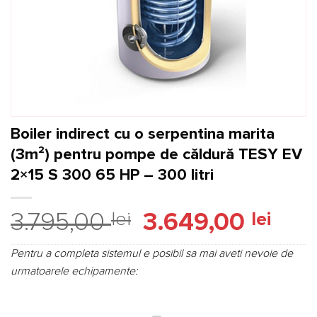
Boiler indirect cu o serpentina marita
(3m²) pentru pompe de căldură TESY EV
2×15 S 300 65 HP – 300 litri
Prețul
Prețu
3.795,00
lei
3.649,00
lei
inițial
curen
a
este:
Pentru a completa sistemul e posibil sa mai aveti nevoie de
fost:
3.649,
urmatoarele echipamente:
3.795,00 lei.