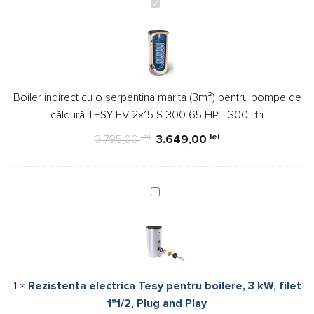
Boiler
indirect
cu
o
serpentina
marita
Boiler indirect cu o serpentina marita (3m²) pentru pompe de
(3m²)
căldură TESY EV 2x15 S 300 65 HP - 300 litri
pentru
pompe
lei
lei
3.795,00
3.649,00
de
căldură
TESY
Rezistenta
EV
electrica
2x15
Tesy
S
pentru
300
boilere,
65
3
HP
1
×
Rezistenta electrica Tesy pentru boilere, 3 kW, filet
kW,
-
1"1/2, Plug and Play
filet
300