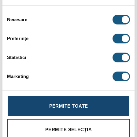
INFORMAȚII SUPLIMENTARE
Selecția
BRAND
Necesare
consimțământului
RECENZII (0)
Preferinţe
Boiler indirect cu o serpentina marita ( 3 m² ) pentru
pompe de caldura TESY EV 2×15 S 300 65 HP – 300
Statistici
litri
Boilerele indirecte cu o serpentina marita din gama ProfiLine
Marketing
de la Tesy sunt echipamente de mare capacitate cu montaj
pe pardoseala, ideale pentru producerea apei calde
menajere si pot functiona in combinatie cu diferite surse de
caldura. Suprafata marita a serpentinei, compusa din 2 siruri
PERMITE TOATE
paralele le fac ideale pentru utilizarea lor in combinatie cu o
pompa de caldura
. Avand o suprafata de peste 1.5mp,
acestea permit transferul eficient al temperaturilor reduse
PERMITE SELECȚIA
dezvoltate de
pompa de caldura
, asigurand inainte de orice