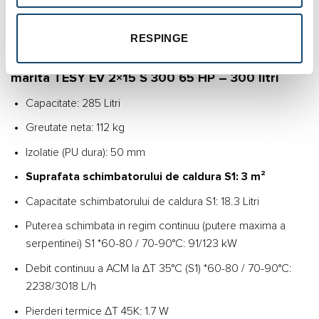
buna functionare a acesteia cat si un timp de incalzire ce
poate oferi confort in utilizare.
RESPINGE
Date tehnice boiler indirect cu o serpentina
marita TESY EV 2×15 S 300 65 HP – 300 litri
Capacitate: 285 Litri
Greutate neta: 112 kg
Izolatie (PU dura): 50 mm
Suprafata schimbatorului de caldura S1: 3 m²
Capacitate schimbatorului de caldura S1: 18.3 Litri
Puterea schimbata in regim continuu (putere maxima a
serpentinei) S1 *60-80 / 70-90°C: 91/123 kW
Debit continuu a ACM la ΔT 35°C (S1) *60-80 / 70-90°C:
2238/3018 L/h
Pierderi termice ΔT 45K: 1.7 W