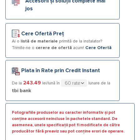
Accesorii și soluții complete mai
jos
Cere Ofertă Preț
Ai o
listă de materiale
primită de la instalator?
Trimite-ne o
cerere de ofertă
acum!
Cere Ofertă
Plata în Rate prin Credit Instant
243.49
De la
lei/lună în
lunare de la
tbi bank
Fotografiile produselor au caracter informativ și pot
conține accesorii neincluse în pachetele standard. De
asemenea, unele specificații pot fi modificate de către
producător fără preaviz sau pot conține erori de operare.