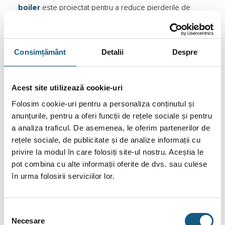
boiler
este proiectat pentru a reduce pierderile de
energie, avand o eficienta energetica ridicata, ceea ce
este esential in sistemele cu pompa de caldura ce tind sa
fie mai eficiente cand sunt asociate cu echipamente de
Consimțământ
Detalii
Despre
incalzire care minimizeaza pierderile de caldura.
Protectie la coroziune: Echipat cu doua anode de
Acest site utilizează cookie-uri
magneziu, boilerul ofera o protectie la coroziune pe doua
niveluri, ceea ce este crucial pentru a mentine eficienta
Folosim cookie-uri pentru a personaliza conținutul și
schimbului de caldura si pentru a preveni deteriorarea
anunțurile, pentru a oferi funcții de rețele sociale și pentru
prematura, in conditiile in care apele utilizate pot avea
a analiza traficul. De asemenea, le oferim partenerilor de
diverse grade de puritate.
rețele sociale, de publicitate și de analize informații cu
privire la modul în care folosiți site-ul nostru. Aceștia le
Control automat: Cu trei mufe pentru senzorii de
pot combina cu alte informații oferite de dvs. sau culese
temperatura, boilerul este pregatit pentru o integrare
în urma folosirii serviciilor lor.
usoara si un control automat in sistemele de incalzire,
ventilatie si
aer conditionat
, ceea ce contribuie la
eficientizarea generala a sistemului si la confortul
Selecția
utilizatorului.
Necesare
consimțământului