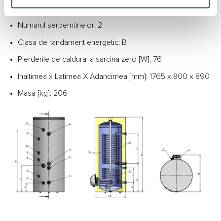
Dimensiunile de gabaritØxH [mm]: 800 x 1765
Numarul serpemtinelor: 2
Clasa de randament energetic: B
Pierderile de caldura la sarcina zero [W]: 76
Inaltimea x Latimea X Adancimea [mm]: 1765 x 800 x 890
Masa [kg]: 206