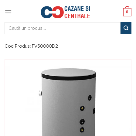
Skip
to
0
content
Caută:
Cod Produs:
FV50080D2