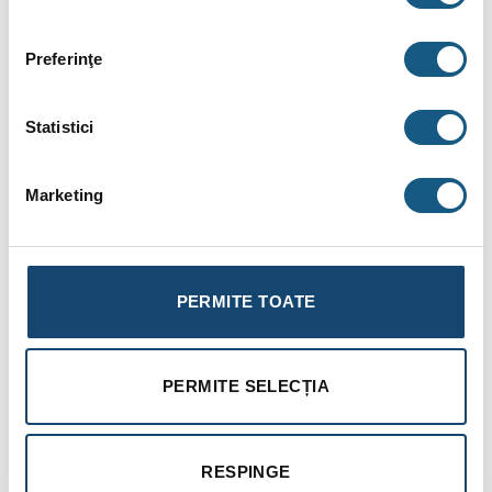
Date tehnice:
Preferinţe
Gestionarea: cu gestionarea mecanica
Rezervor: Emailat
Statistici
Grup de capacitate: 500
Volumul nominal [l]: 435
Marketing
Tensiunea nominala (V): 230 V~ / 400 3N V~
Puterea nominala (kW): 9
PERMITE TOATE
Presiunea nominala [MPa]: 0.8
Modul de incalzire a apei: incalzitorului electric + doua
schimbatoare de caldura
PERMITE SELECȚIA
Suprafata schimbatorilor de caldura [m²]: 3.8/2.03
Diametrul tevilor (Reteaua Apa/Canal/Schimbator de
RESPINGE
caldura): 1″ / 1 1/4″