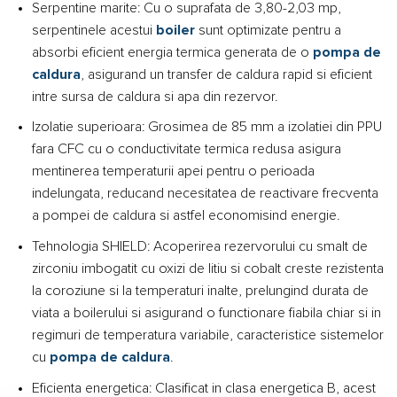
Serpentine marite: Cu o suprafata de 3,80-2,03 mp,
serpentinele acestui
boiler
sunt optimizate pentru a
absorbi eficient energia termica generata de o
pompa de
caldura
, asigurand un transfer de caldura rapid si eficient
intre sursa de caldura si apa din rezervor.
Izolatie superioara: Grosimea de 85 mm a izolatiei din PPU
fara CFC cu o conductivitate termica redusa asigura
mentinerea temperaturii apei pentru o perioada
indelungata, reducand necesitatea de reactivare frecventa
a pompei de caldura si astfel economisind energie.
Tehnologia SHIELD: Acoperirea rezervorului cu smalt de
zirconiu imbogatit cu oxizi de litiu si cobalt creste rezistenta
la coroziune si la temperaturi inalte, prelungind durata de
viata a boilerului si asigurand o functionare fiabila chiar si in
regimuri de temperatura variabile, caracteristice sistemelor
cu
pompa de caldura
.
Eficienta energetica: Clasificat in clasa energetica B, acest