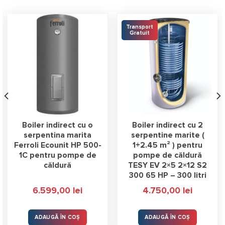
Transport
Gratuit
Boiler indirect cu o
Boiler indirect cu 2
serpentina marita
serpentine marite (
Ferroli Ecounit HP 500-
1+2.45 m² ) pentru
1C pentru pompe de
pompe de căldură
căldură
TESY EV 2×5 2×12 S2
300 65 HP – 300 litri
6.599,00
lei
4.750,00
lei
lei.
ADAUGĂ ÎN COȘ
ADAUGĂ ÎN COȘ