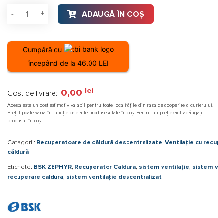
unei
Cantitate Sistem de ventilație descentralizat BSK ZEPHYR c
singure
ADAUGĂ ÎN COȘ
evaluări
Cumpără cu
începând de la 46.00 LEI
lei
0,00
Cost de livrare:
Acesta este un cost estimativ valabil pentru toate localitățile din raza de acoperire a curierului.
Prețul poate varia în funcție celelalte produse aflate în coș. Pentru un preț exact, adăugați
produsul în coș.
Categorii:
Recuperatoare de căldură descentralizate
,
Ventilație cu rec
căldură
Etichete:
BSK ZEPHYR
,
Recuperator Caldura
,
sistem ventilație
,
sistem v
recuperare caldura
,
sistem ventilație descentralizat