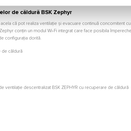
relor de căldură BSK Zephyr
cela că pot realiza ventilație și evacuare continuă concomitent cu cr
 Zephyr conțin un modul Wi-Fi integrat care face posibila împereche
de configurația dorită.