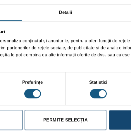
ontribuind la crearea unui mediu interior sănătos și confortabil.
Detalii
n acumulatorul ceramic de căldură. Ca rezultat, aerul cald încălzeș
uri
 încălzește, ventilatorul trece în modul de alimentare automată.
rsonaliza conținutul și anunțurile, pentru a oferi funcții de rețele
 alergeni sau poluanți trece prin acumulatorul ceramic de căldură, p
im partenerilor de rețele sociale, de publicitate și de analize info
l de timp de 70 de secunde, pe măsură ce temperatura acumulatorulu
ceștia le pot combina cu alte informații oferite de dvs. sau culese î
Preferinţe
Statistici
PERMITE SELECȚIA