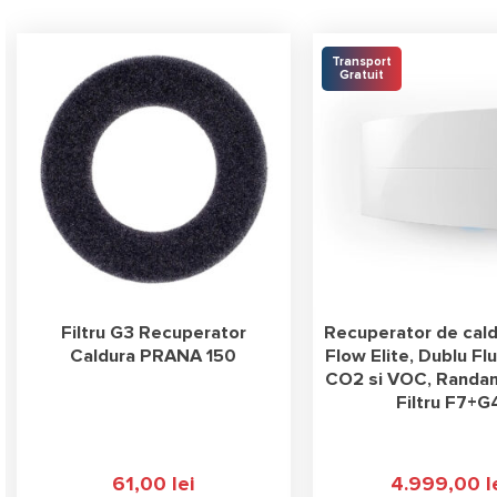
Transport
Gratuit
Filtru G3 Recuperator
Recuperator de cald
Caldura PRANA 150
Flow Elite, Dublu Fl
CO2 si VOC, Randa
Filtru F7+G
61,00
lei
4.999,00
l