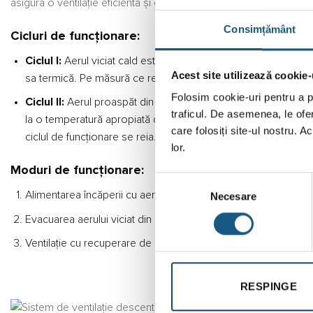
asigură o ventilație eficientă și o recuperare optimă a căldurii, c
Consimțământ
Cicluri de funcționare:
Ciclul I:
Aerul viciat cald este eliminat din camera trecând pri
Acest site utilizează cookie-
sa termică. Pe măsură ce recuperatorul de căldură ceramic se
Folosim cookie-uri pentru a pe
Ciclul II:
Aerul proaspăt din exterior, filtrat de praf, microbi,
traficul. De asemenea, le ofer
la o temperatură apropiată de cea a camerei. Într-un interva
care folosiți site-ul nostru. A
ciclul de funcționare se reia.
lor.
Moduri de funcționare:
Selecția
Alimentarea încăperii cu aer proaspăt adus de afara;
Necesare
consimțământului
Evacuarea aerului viciat din interior;
Ventilație cu recuperare de căldură eficienta energetic.
RESPINGE