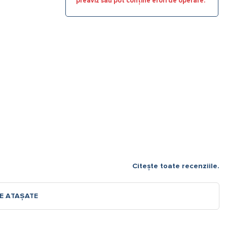
preaviz sau pot conține erori de operare.
Citește toate recenziile.
RE ATAȘATE