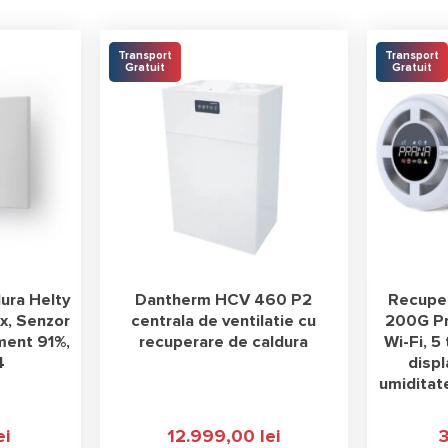
Transport
Transport
Gratuit
Gratuit
ura Helty
Dantherm HCV 460 P2
Recuper
ux, Senzor
centrala de ventilatie cu
200G P
ment 91%,
recuperare de caldura
Wi-Fi, 5
4
displ
umiditat
ei
12.999,00
lei