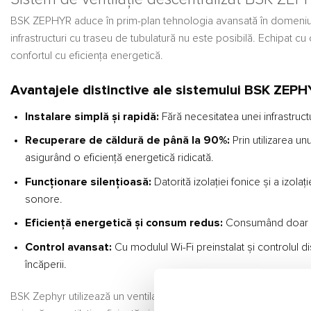
BSK ZEPHYR aduce în prim-plan tehnologia avansată în domeniul si
infrastructuri cu traseu de tubulatură nu este posibilă. Echipat 
confortul cu eficiența energetică.
Avantajele distinctive ale sistemului BSK ZEPH
Instalare simplă și rapidă:
Fără necesitatea unei infrastruct
Recuperare de căldură de până la 90%:
Prin utilizarea un
asigurând o eficiență energetică ridicată.
Funcționare silențioasă:
Datorită izolației fonice și a izol
sonore.
Eficiență energetică și consum redus:
Consumând doar 6,3
Control avansat:
Cu modulul Wi-Fi preinstalat și controlul di
încăperii.
BSK Zephyr utilizează un ventilator bidirecțional pentru a execut