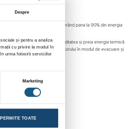
Despre
te și umezește acumulatorul, transferând pana la 90% din energia
 sociale și pentru a analiza
roces în timpul căruia absoarbe umiditatea și preia energia termică
rmații cu privire la modul în
i scade, are loc trecerea ventilatorului în modul de evacuare și
n urma folosirii serviciilor
Marketing
PERMITE TOATE