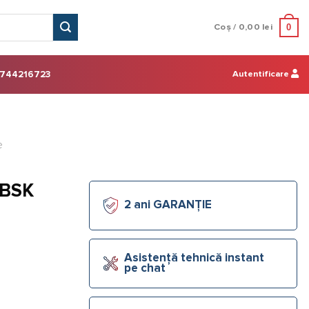
0
Coș /
0,00
lei
Autentificare
744216723
e
 BSK
2 ani GARANȚIE
Asistență tehnică instant
pe chat