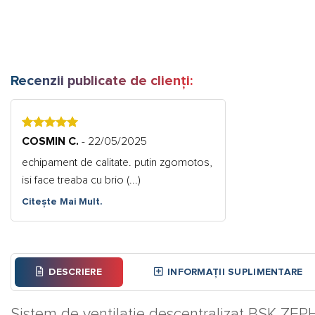
Recenzii publicate de clienți:
5
COSMIN C.
- 22/05/2025
echipament de calitate. putin zgomotos,
isi face treaba cu brio (...)
Citește Mai Mult.
DESCRIERE
INFORMAȚII SUPLIMENTARE
Sistem de ventilație descentralizat BSK ZE