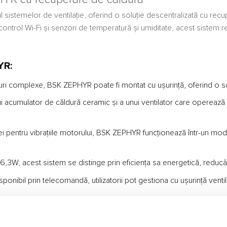
stemelor de ventilație, oferind o soluție descentralizată cu recup
cu control Wi-Fi și senzori de temperatură și umiditate, acest siste
YR:
uri complexe, BSK ZEPHYR poate fi montat cu ușurință, oferind o solu
ui acumulator de căldură ceramic și a unui ventilator care operează 
ației pentru vibrațiile motorului, BSK ZEPHYR funcționează într-un mo
W, acest sistem se distinge prin eficiența sa energetică, reducân
sponibil prin telecomandă, utilizatorii pot gestiona cu ușurință venti
a cicluri alternative de 70 de secunde, extrăgând aerul viciat și i