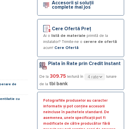
Accesorii și soluții
u recuperare de căldură
complete mai jos
Cere Ofertă Preț
Ai o
listă de materiale
primită de la
instalator? Trimite-ne o
cerere de ofertă
acum!
Cere Ofertă
Plata în Rate prin Credit Instant
309.75
De la
lei/lună în
lunare
tbi bank
de la
uperare de
entilatie cu
Fotografiile produselor au caracter
informativ și pot conține accesorii
neincluse în pachetele standard. De
asemenea, unele specificații pot fi
modificate de către producător fără