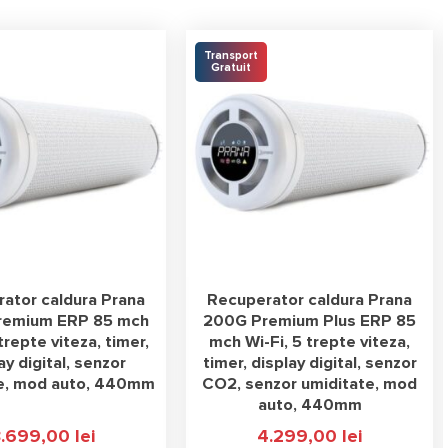
Transport
Gratuit
ator caldura Prana
Recuperator caldura Prana
remium ERP 85 mch
200G Premium Plus ERP 85
 trepte viteza, timer,
mch Wi-Fi, 5 trepte viteza,
ay digital, senzor
timer, display digital, senzor
e, mod auto, 440mm
CO2, senzor umiditate, mod
auto, 440mm
3.699,00
lei
4.299,00
lei