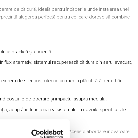
erare de căldură, ideală pentru încăperile unde instalarea unei
m reprezintă alegerea perfectă pentru cei care doresc să combine
ție practică și eficientă.
în flux alternativ, sistemul recuperează căldura din aerul evacuat,
d extrem de silențios, oferind un mediu plăcut fără perturbări
d costurile de operare și impactul asupra mediului.
lația, adaptând funcționarea sistemului la nevoile specifice ale
ntroducând aer proaspăt în încăpere. Această abordare inovatoare