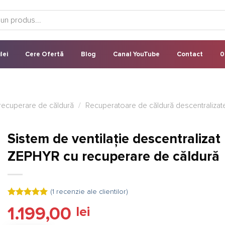
lei
Cere Ofertă
Blog
Canal YouTube
Contact
0
u recuperare de căldură
/
Recuperatoare de căldură descentralizat
Sistem de ventilație descentralizat
ZEPHYR cu recuperare de căldură
(
1
recenzie ale clientilor)
Evaluat la
1.199,00
lei
5.00
din 5
pe baza