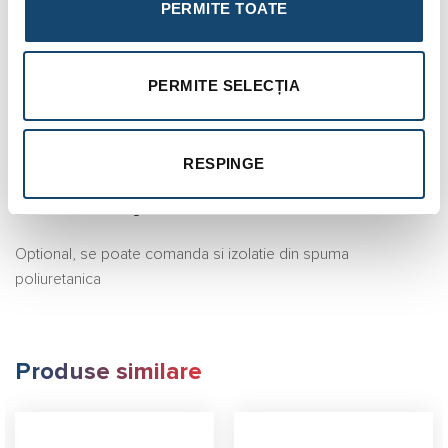
Tip racord: Flansa
PERMITE TOATE
Racod golire: Da
Racod aerisire: Da
PERMITE SELECȚIA
Consola de fixare: Da
Diametru: 219 mm
RESPINGE
Inaltime: 950 mm
Greutate: 35 kg
Optional, se poate comanda si izolatie din spuma
poliuretanica
Produse similare