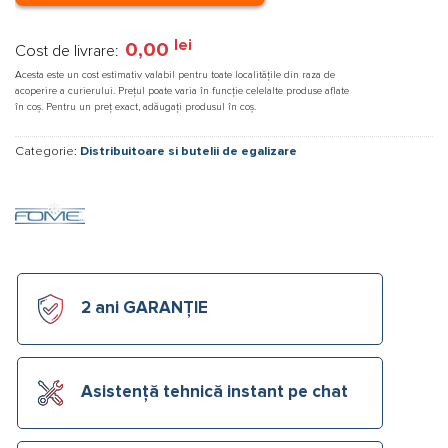
lei
0,00
Cost de livrare:
Acesta este un cost estimativ valabil pentru toate localitățile din raza de
acoperire a curierului. Prețul poate varia în funcție celelalte produse aflate
în coș. Pentru un preț exact, adăugați produsul în coș.
Categorie:
Distribuitoare si butelii de egalizare
2 ani GARANȚIE
Asistență tehnică instant pe chat