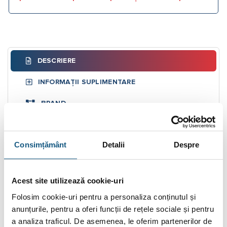
DESCRIERE
INFORMAȚII SUPLIMENTARE
BRAND
RECENZII (0)
Consimțământ
Detalii
Despre
Butelie de egalizare Ø 219 FOME 6931 30 m³/h
– 697 kW
Acest site utilizează cookie-uri
Butelia de egalizare Fome se utilizeaza la montajul centralelor
de putere mare, pentru separatia circuitelor in sistemul de
Folosim cookie-uri pentru a personaliza conținutul și
incalzire. Sunt realizate din otel FE37UNI10255, sub forma
anunțurile, pentru a oferi funcții de rețele sociale și pentru
cilindrica, vopsite in camp electrostatic
a analiza traficul. De asemenea, le oferim partenerilor de