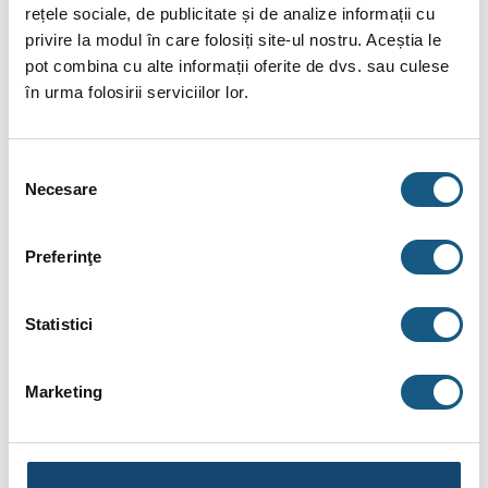
rețele sociale, de publicitate și de analize informații cu
Date tehnice:
privire la modul în care folosiți site-ul nostru. Aceștia le
pot combina cu alte informații oferite de dvs. sau culese
Tip material: otel FE37 UNI10255
în urma folosirii serviciilor lor.
Tip finisaj: Vopsea epoxidica
Presiune maxima: 10 bar
Selecția
Temperatura: 0÷100 °C
Necesare
consimțământului
Grosime: 15 mm
Preferinţe
Densitate: 0.0023 W/mK
Temperatura maxima de deformare : 90°C
Statistici
Debit apa: 30 mc/h
Nr. circuite incalzire: 1
Marketing
Racord cazan: DN 80
Racord circuit incalzire: DN 80