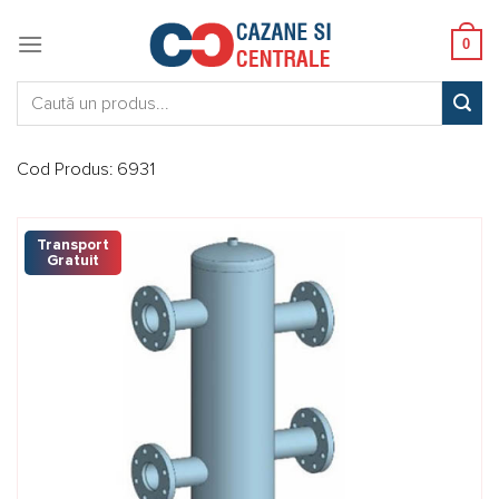
Skip
to
0
content
Caută:
Cod Produs:
6931
Transport
Gratuit