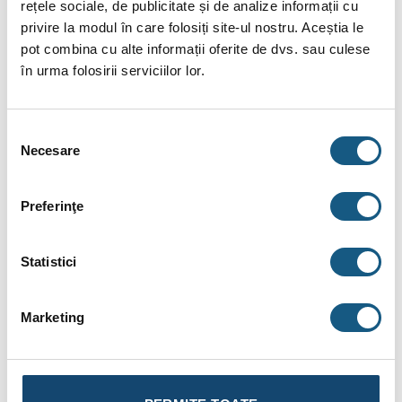
rețele sociale, de publicitate și de analize informații cu
Tip material: otel FE37 UNI10255
privire la modul în care folosiți site-ul nostru. Aceștia le
pot combina cu alte informații oferite de dvs. sau culese
Tip finisaj: Vopsea epoxidica
în urma folosirii serviciilor lor.
Presiune maxima: 10 bar
Temperatura: 0÷100 °C
Selecția
Grosime: 15 mm
Necesare
consimțământului
Densitate: 0.0023 W/mK
Preferinţe
Temperatura maxima de deformare : 90°C
Debit apa: 80 mc/h
Statistici
Nr. circuite incalzire: 1
Racord cazan: DN 125
Marketing
Racord circuit incalzire: DN 125
Tip racord: Flansa
Racod golire: Da