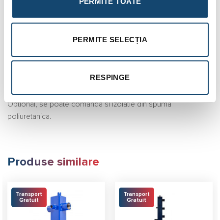
PERMITE TOATE
Racod aerisire: Da
Consola de fixare: Da
PERMITE SELECȚIA
Diametru: 324 mm
Inaltime: 1350 mm
RESPINGE
Greutate: 70 kg
Optional, se poate comanda si izolatie din spuma
poliuretanica.
Produse similare
Transport
Transport
Gratuit
Gratuit