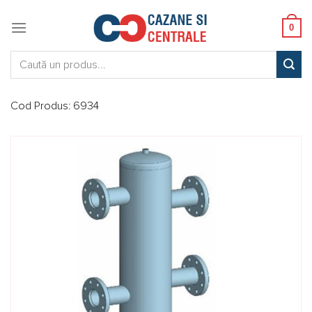
Skip
to
0
content
Caută:
Cod Produs:
6934