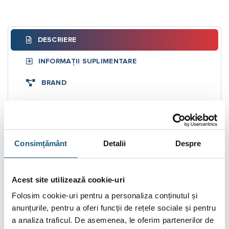
DESCRIERE
INFORMAȚII SUPLIMENTARE
BRAND
RECENZII (0)
Butelie de egalizare Ø 324 FOME 6934 80
Consimțământ
Detalii
Despre
m³/h – 1860 kW
Butelia de egalizare Fome se utilizeaza la montajul centralelor
de putere mare, pentru separatia circuitelor in sistemul de
Acest site utilizează cookie-uri
incalzire. Sunt realizate din otel FE37UNI10255, sub forma
Folosim cookie-uri pentru a personaliza conținutul și
cilindrica, vopsite in camp electrostatic.
anunțurile, pentru a oferi funcții de rețele sociale și pentru
a analiza traficul. De asemenea, le oferim partenerilor de
Date tehnice: