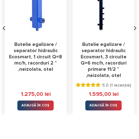
Butelie egalizare /
Butelie egalizare /
separator hidraulic
separator hidraulic
Ecosmart, 1 circuit Q=8
Ecosmart, 3 circuite
mc/h, racorduri 2 ”
Q=6 mc/h, racorduri
,neizolata, otel
primare 11/2 ”
,neizolata, otel
5.0 (
1 recenzie
)
Evaluat la
1.275,00
lei
1.595,00
lei
5.00
stele
din 5
ADAUGĂ ÎN COȘ
ADAUGĂ ÎN COȘ