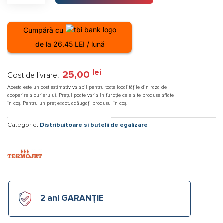
Cumpără cu
de la 26.45 LEI / lună
lei
25,00
Cost de livrare:
Acesta este un cost estimativ valabil pentru toate localitățile din raza de
acoperire a curierului. Prețul poate varia în funcție celelalte produse aflate
în coș. Pentru un preț exact, adăugați produsul în coș.
Categorie:
Distribuitoare si butelii de egalizare
2 ani GARANȚIE