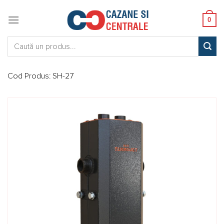
Skip
to
0
content
Caută:
Cod Produs:
SH-27