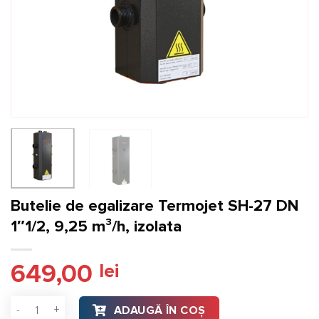
Butelie de egalizare Termojet SH-27 DN
1″1/2, 9,25 m³/h, izolata
649,00
lei
Cantitate Butelie de egalizare Termojet SH-27 DN 1"1/2, 9,25 
ADAUGĂ ÎN COȘ