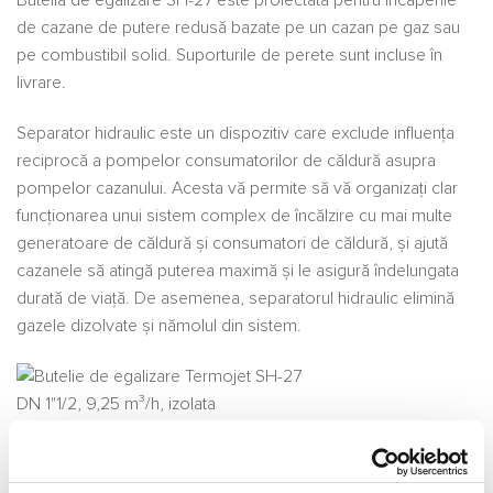
Butelia de egalizare SH-27 este proiectată pentru încăperile
de cazane de putere redusă bazate pe un cazan pe gaz sau
pe combustibil solid. Suporturile de perete sunt incluse în
livrare.
Separator hidraulic este un dispozitiv care exclude influența
reciprocă a pompelor consumatorilor de căldură asupra
pompelor cazanului. Acesta vă permite să vă organizați clar
funcționarea unui sistem complex de încălzire cu mai multe
generatoare de căldură și consumatori de căldură, și ajută
cazanele să atingă puterea maximă și le asigură îndelungata
durată de viață. De asemenea, separatorul hidraulic elimină
gazele dizolvate și nămolul din sistem.
Conexiune aerisire 1/2″
Conectarea senzorului de temperatură BP 1/2″