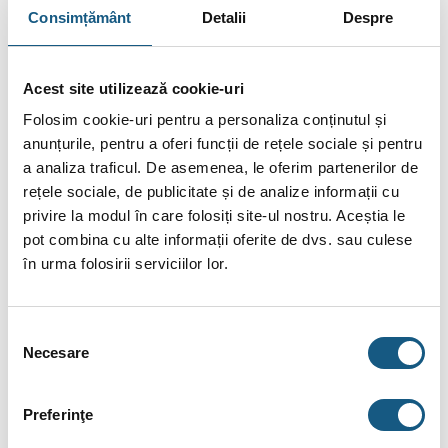
Consimțământ
Detalii
Despre
Fixarea săgeții hidraulice
Racordarea unei supape de scurgere BP 1/2″
Acest site utilizează cookie-uri
Sifon încorporat
Folosim cookie-uri pentru a personaliza conținutul și
Separator de aer încorporat
anunțurile, pentru a oferi funcții de rețele sociale și pentru
a analiza traficul. De asemenea, le oferim partenerilor de
rețele sociale, de publicitate și de analize informații cu
privire la modul în care folosiți site-ul nostru. Aceștia le
pot combina cu alte informații oferite de dvs. sau culese
în urma folosirii serviciilor lor.
Selecția
Necesare
consimțământului
Preferinţe