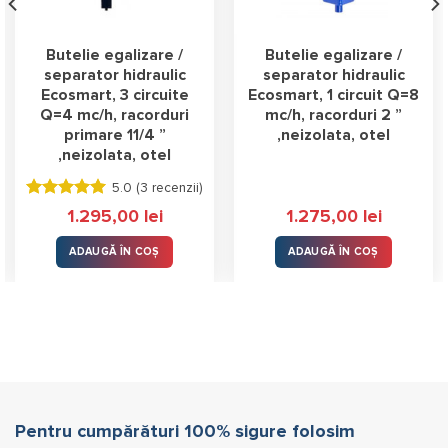
Butelie egalizare /
Butelie egalizare /
separator hidraulic
separator hidraulic
Ecosmart, 3 circuite
Ecosmart, 1 circuit Q=8
Q=4 mc/h, racorduri
mc/h, racorduri 2 ”
primare 11/4 ”
,neizolata, otel
,neizolata, otel
5.0 (
3 recenzii
)
Evaluat la
1.295,00
lei
1.275,00
lei
5.00
stele
din 5
ADAUGĂ ÎN COȘ
ADAUGĂ ÎN COȘ
Pentru cumpărături 100% sigure folosim