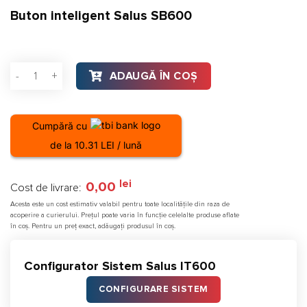
baza a
Buton inteligent Salus SB600
evaluări
de la
clienți
Cantitate Buton inteligent Salus SB600, Smart Home IT600
ADAUGĂ ÎN COȘ
Cumpără cu
de la 10.31 LEI / lună
lei
0,00
Cost de livrare:
Acesta este un cost estimativ valabil pentru toate localitățile din raza de
acoperire a curierului. Prețul poate varia în funcție celelalte produse aflate
în coș. Pentru un preț exact, adăugați produsul în coș.
Configurator Sistem Salus IT600
CONFIGURARE SISTEM