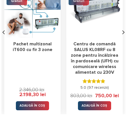
Gratuit
Gratuit
Pachet multizonal
Centru de comandă
iT600 cu fir 3 zone
SALUS KL08RF cu 8
zone pentru încălzirea
în pardoseală (UFH) cu
comunicare wireless
alimentat cu 230V
5.0 (
Evaluat la
97 recenzii
)
2.346,00
lei
4.98
stele
Prețul
Prețul
2.198,30
lei
Prețul
Prețu
803,00
lei
750,00
lei
din 5
inițial
curent
inițial
cure
a
este:
a
este
fost:
2.198,30 lei.
fost:
750,
ADAUGĂ ÎN COȘ
ADAUGĂ ÎN COȘ
2.346,00 lei.
803,00 lei.