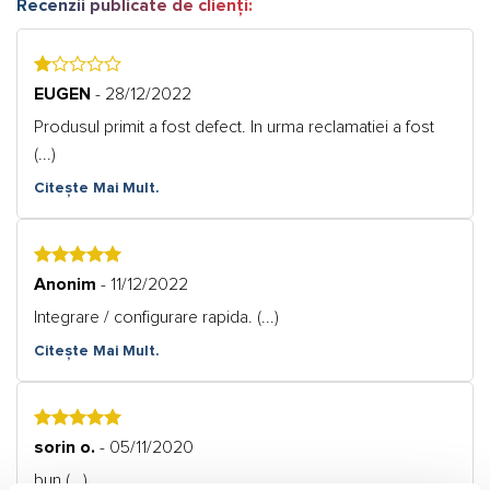
Recenzii publicate de clienți:
1
EUGEN
- 28/12/2022
Produsul primit a fost defect. In urma reclamatiei a fost
(...)
Citește Mai Mult.
5
Anonim
- 11/12/2022
Integrare / configurare rapida. (...)
Citește Mai Mult.
5
sorin o.
- 05/11/2020
bun (...)