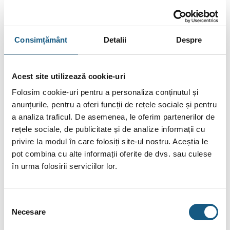
Citește Mai Mult.
Citește toate recenziile.
Consimțământ
Detalii
Despre
DESCRIERE
Acest site utilizează cookie-uri
INFORMAȚII SUPLIMENTARE
Folosim cookie-uri pentru a personaliza conținutul și
anunțurile, pentru a oferi funcții de rețele sociale și pentru
BRAND
a analiza traficul. De asemenea, le oferim partenerilor de
RECENZII (3)
rețele sociale, de publicitate și de analize informații cu
privire la modul în care folosiți site-ul nostru. Aceștia le
FIȘIERE ATAȘATE
pot combina cu alte informații oferite de dvs. sau culese
în urma folosirii serviciilor lor.
Buton inteligent Salus SB600, Smart Home IT600
Se foloseşte pentru a declanşa reguli “OneTouch” sau
Selecția
“Statusul meu” pe care le-aţi creat pentru sistemul
Necesare
consimțământului
dumneavoastră Salus Smart Home.. În mod normal regulile