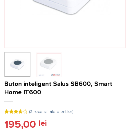
Buton inteligent Salus SB600, Smart
Home IT600
(
3
recenzii ale clientilor)
Evaluat
3
195,00
lei
la
3.67
din 5 pe