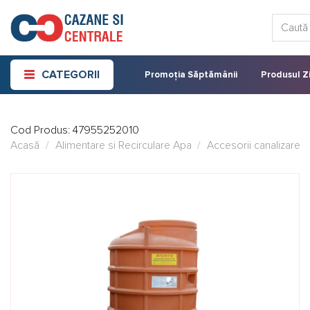
Skip
Caută:
to
content
CATEGORII
Promoția Săptămânii
Produsul Zi
Cod Produs:
47955252010
Acasă
/
Alimentare si Recirculare Apa
/
Accesorii canalizare