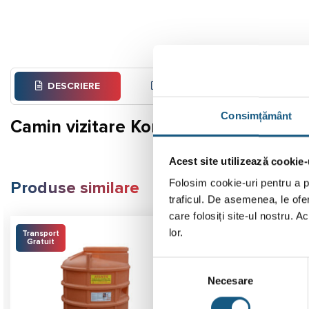
DESCRIERE
INFORMAȚII SUPLIMENTARE
Consimțământ
Camin vizitare KompactKIT 5 zone 
Acest site utilizează cookie-
Folosim cookie-uri pentru a pe
Produse similare
traficul. De asemenea, le ofer
care folosiți site-ul nostru. A
lor.
Transport
Transport
Gratuit
Gratuit
Selecția
Necesare
consimțământului