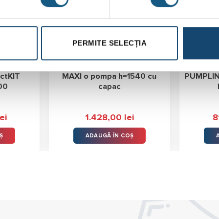
PERMITE SELECȚIA
tie de
Bazin KompactKIT PUMPLINE
Sta
ctKIT
MAXI o pompa h=1540 cu
PUMPLIN
00
capac
lei
1.428,00
lei
8
Ș
ADAUGĂ ÎN COȘ