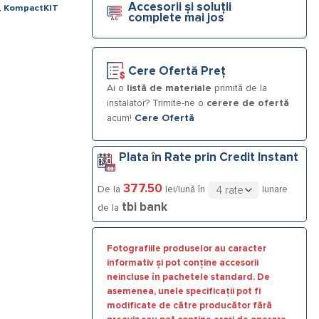
Accesorii și soluții
,
KompactKIT
complete mai jos
Cere Ofertă Preț
Ai o
listă de materiale
primită de la
instalator? Trimite-ne o
cerere de ofertă
acum!
Cere Ofertă
Plata în Rate prin Credit Instant
377.50
De la
lei/lună în
lunare
tbi bank
de la
Fotografiile produselor au caracter
informativ și pot conține accesorii
neincluse în pachetele standard. De
asemenea, unele specificații pot fi
modificate de către producător fără