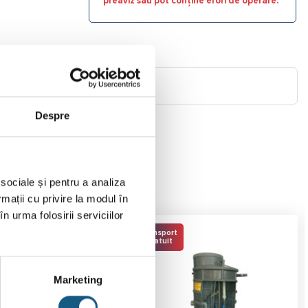
preaviz sau pot conține erori de operare.
Despre
 sociale și pentru a analiza
rmații cu privire la modul în
n urma folosirii serviciilor
Transport
Gratuit
Marketing