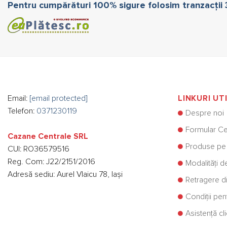
Pentru cumpărături 100% sigure folosim tranzacții
Email:
[email protected]
LINKURI UT
Telefon:
0371230119
Despre noi
Formular Ce
Cazane Centrale SRL
Produse pe
CUI: RO36579516
Reg. Com: J22/2151/2016
Modalități d
Adresă sediu: Aurel Vlaicu 78, Iași
Retragere di
Condiții pe
Asistență cli