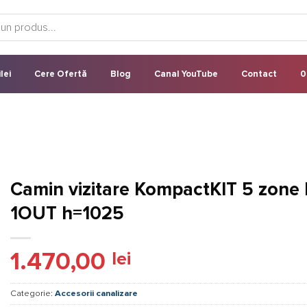
lei
Cere Ofertă
Blog
Canal YouTube
Contact
0
Camin vizitare KompactKIT 5 zone 
1OUT h=1025
1.470,00
lei
Categorie:
Accesorii canalizare