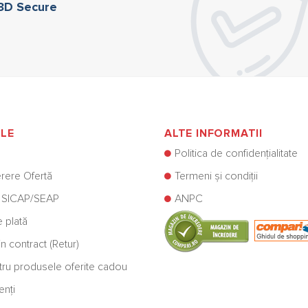
 3D Secure
ILE
ALTE INFORMATII
Politica de confidențialitate
rere Ofertă
Termeni și condiții
 SICAP/SEAP
ANPC
e plată
n contract (Retur)
ntru produsele oferite cadou
enți