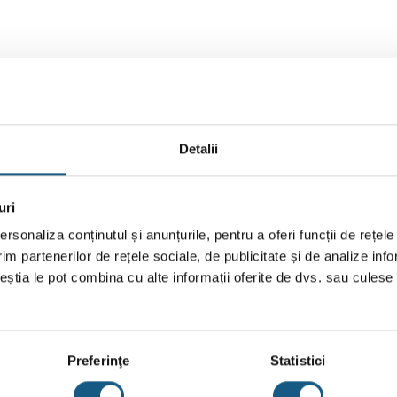
BRAND
RECENZII (0)
Detalii
IN 250/200/160 1OUT 200/160 h=1025
uri
rsonaliza conținutul și anunțurile, pentru a oferi funcții de rețele
im partenerilor de rețele sociale, de publicitate și de analize info
ceștia le pot combina cu alte informații oferite de dvs. sau culese î
Transport
Gratuit
Preferinţe
Statistici