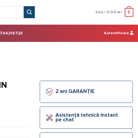
0
Coș /
0,00
lei
Autentificare
744216723
IN
2 ani GARANȚIE
Asistență tehnică instant
pe chat