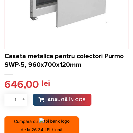
Caseta metalica pentru colectori Purmo
SWP-5, 960x700x120mm
646,00
lei
Cantitate Caseta metalica pentru colectori Purmo SWP-5, 
ADAUGĂ ÎN COȘ
Cumpără cu
de la 26.34 LEI / lună