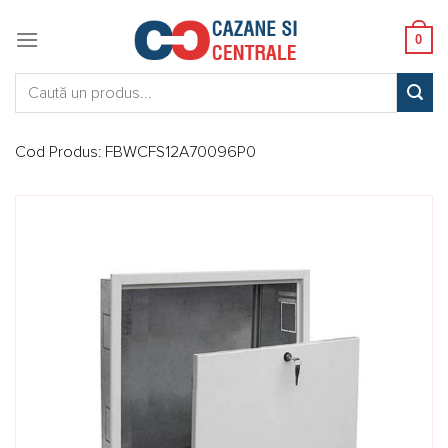
Skip
to
0
content
Caută:
Cod Produs:
FBWCFS12A70096P0