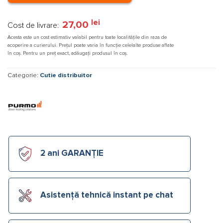
lei
27,00
Cost de livrare:
Acesta este un cost estimativ valabil pentru toate localitățile din raza de
acoperire a curierului. Prețul poate varia în funcție celelalte produse aflate
în coș. Pentru un preț exact, adăugați produsul în coș.
Categorie:
Cutie distribuitor
2 ani GARANȚIE
Asistență tehnică instant pe chat