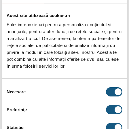
Acest site utilizează cookie-uri
Folosim cookie-uri pentru a personaliza conținutul și
anunțurile, pentru a oferi funcții de rețele sociale și pentru
DESCRIERE
a analiza traficul. De asemenea, le oferim partenerilor de
rețele sociale, de publicitate și de analize informații cu
INFORMAȚII SUPLIMENTARE
privire la modul în care folosiți site-ul nostru. Aceștia le
pot combina cu alte informații oferite de dvs. sau culese
BRAND
în urma folosirii serviciilor lor.
RECENZII (0)
FIȘIERE ATAȘATE
Selecția
Necesare
consimțământului
Caseta metalica pentru colectori Purmo SWP-
5, 960x700x120mm
Preferinţe
Montaj: montabilă în perete
Utilizare: instalații sanitare / sisteme încălzire
Statistici