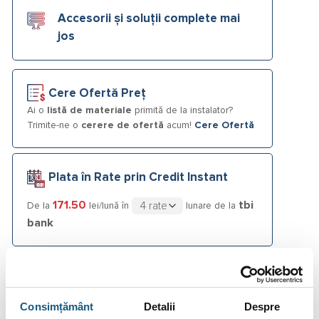
Accesorii și soluții complete mai
jos
Cere Ofertă Preț
Ai o
listă de materiale
primită de la instalator?
Trimite-ne o
cerere de ofertă
acum!
Cere Ofertă
Plata în Rate prin Credit Instant
171.50
tbi
De la
lei/lună în
lunare de la
bank
Fotografiile produselor au caracter informativ și pot
conține accesorii neincluse în pachetele standard. De
asemenea, unele specificații pot fi modificate de către
Consimțământ
Detalii
Despre
producător fără preaviz sau pot conține erori de operare.