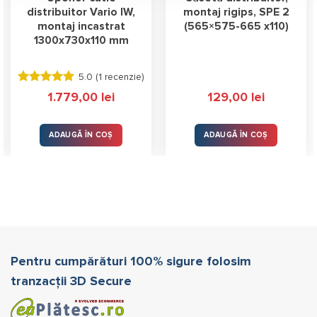
distribuitor Vario IW,
montaj rigips, SPE 2
montaj incastrat
(565×575-665 x110)
1300x730x110 mm
5.0 (
1 recenzie
)
Evaluat la
1.779,00
lei
129,00
lei
5.00
stele
din 5
ADAUGĂ ÎN COȘ
ADAUGĂ ÎN COȘ
Pentru cumpărături 100% sigure folosim
tranzacții 3D Secure