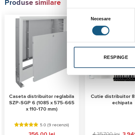
Produse similare
Selecția
Necesare
consimțământului
Reducere!
Transport
Gratuit
RESPINGE
Caseta distribuitor reglabila
Cutie distribuitor 8
SZP-SGP 6 (1085 x 575-665
echipata
x 110-170 mm)
5.0 (
9 recenzii
)
Evaluat la
356,00
lei
4.357,00
lei
Prețul
3.94