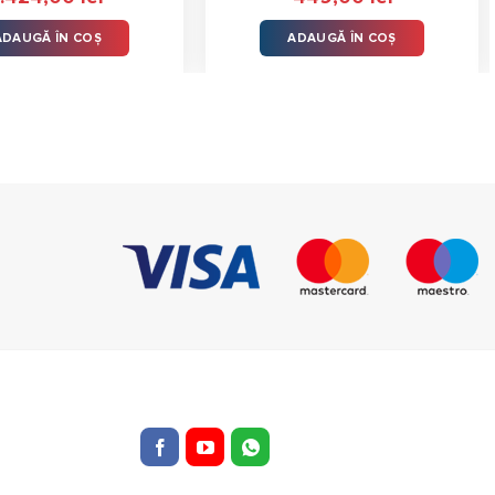
ele
5.00
stele
din 5
ADAUGĂ ÎN COȘ
ADAUGĂ ÎN COȘ