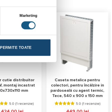
Marketing
PERMITE TOATE
 cutie distribuitor
Caseta metalica pentru
W, montaj incastrat
colectori, pentru încălzire in
00x730x110 mm
pardoseală cu agent termic,
Tece, 540 x 900 x 150 mm
5.0 (
1 recenzie
)
5.0 (
1 recenzie
)
 la
Evaluat la
1.424,00
lei
449,00
lei