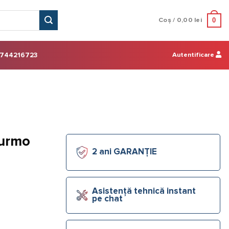
0
Coș /
0,00
lei
Autentificare
744216723
Purmo
2 ani GARANȚIE
Asistență tehnică instant
pe chat
130x700x120mm