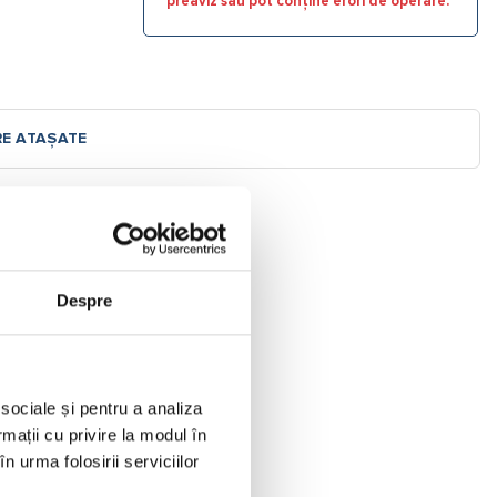
preaviz sau pot conține erori de operare.
RE ATAȘATE
Despre
 sociale și pentru a analiza
rmații cu privire la modul în
n urma folosirii serviciilor