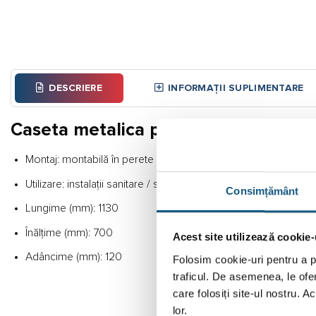
DESCRIERE
INFORMAȚII SUPLIMENTARE
Caseta metalica pentru colectori 
Montaj: montabilă în perete
Utilizare: instalații sanitare / sisteme încălzire
Consimțământ
Lungime (mm): 1130
Înălțime (mm): 700
Acest site utilizează cookie-
Adâncime (mm): 120
Folosim cookie-uri pentru a pe
traficul. De asemenea, le ofer
care folosiți site-ul nostru. A
lor.