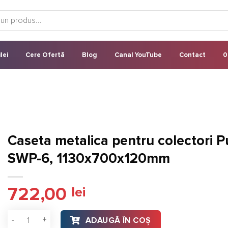
lei
Cere Ofertă
Blog
Canal YouTube
Contact
0
Caseta metalica pentru colectori 
SWP-6, 1130x700x120mm
722,00
lei
Cantitate Caseta metalica pentru colectori Purmo SWP-6, 1
ADAUGĂ ÎN COȘ