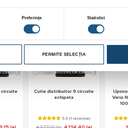
Preferinţe
Statistici
Reducere!
Transport
Gratuit
Transport
Gratuit
PERMITE SELECȚIA
 circuite
Cutie distribuitor 9 circuite
Uponor
echipata
Vario I
10
5.0 (
1 recenzie
)
Evaluat la
Evaluat
9,15
lei
Prețul
4.577,00
lei
Prețul
4.134,40
lei
Prețul