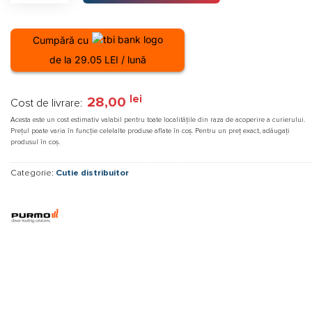
Cumpără cu
de la 29.05 LEI / lună
lei
28,00
Cost de livrare:
Acesta este un cost estimativ valabil pentru toate localitățile din raza de acoperire a curierului.
Prețul poate varia în funcție celelalte produse aflate în coș. Pentru un preț exact, adăugați
produsul în coș.
Categorie:
Cutie distribuitor