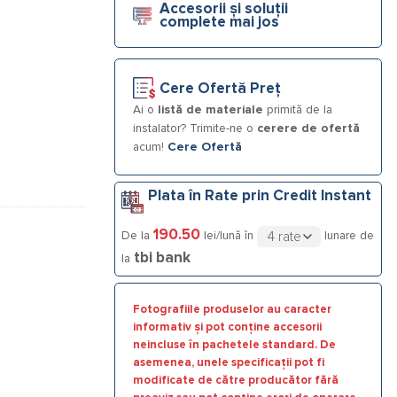
Accesorii și soluții
complete mai jos
Cere Ofertă Preț
Ai o
listă de materiale
primită de la
instalator? Trimite-ne o
cerere de ofertă
acum!
Cere Ofertă
Plata în Rate prin Credit Instant
190.50
De la
lei/lună în
lunare de
tbi bank
la
Fotografiile produselor au caracter
informativ și pot conține accesorii
neincluse în pachetele standard. De
asemenea, unele specificații pot fi
modificate de către producător fără