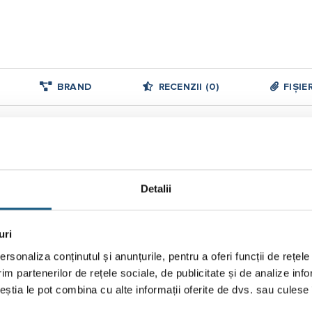
BRAND
RECENZII (0)
FIȘIE
Purmo SWP-6, 1130x700x120mm
Detalii
uri
rsonaliza conținutul și anunțurile, pentru a oferi funcții de rețele
im partenerilor de rețele sociale, de publicitate și de analize info
ceștia le pot combina cu alte informații oferite de dvs. sau culese î