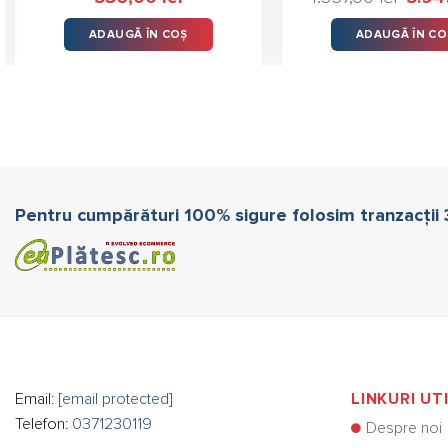
5.00
stele
inițial
din 5
a
ADAUGĂ ÎN COȘ
ADAUGĂ ÎN CO
fost:
4.357,0
Pentru cumpărături 100% sigure folosim tranzacții
Email:
[email protected]
LINKURI UT
Telefon:
0371230119
Despre noi