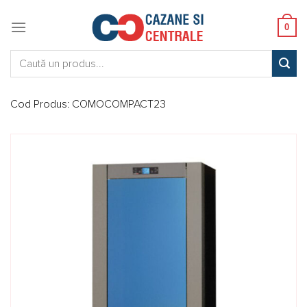
Skip
to
0
content
Caută:
Cod Produs:
COMOCOMPACT23