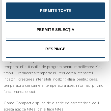
robinet de umplere si golire a instalatiei
– se
PERMITE TOATE
foloseste pentru umplerea si golirea instalatiei; se afla jos,
in partea din spate; racordul de intrare este R1/2″, iar cel
de iesire este cu o prelungire pentru furtun.
PERMITE SELECȚIA
Centrala Como Compact are un design modern si
beneficiaza de tehnologie avansata, fiind prevazuta cu panou
de comanda compus din: display LCD; tasta pentru pornire
RESPINGE
ON/OFF, iesire din program; tasta pentru modificarea
programului SET; patru taste ale MENIU-ului pentru cresterea
temperaturii si functiile de program pentru modificarea zilei,
timpului, reducerea temperaturii, reducerea intensitatii
incalzirii, cresterea intensitatii incalzirii; afisaj pentru: ceas,
temperatura din camera, temperatura apei, informatii privind
functionarea sobei.
Como Compact dispune de o serie de caracteristici ce ii
atesta atat calitatea, cat si fiabilitatea: