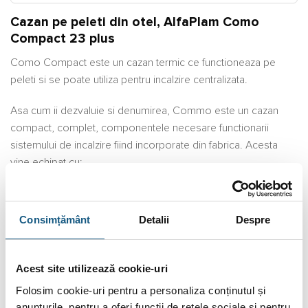
Cazan pe peleti din otel, AlfaPlam Como
Compact 23 plus
Como Compact este un cazan termic ce functioneaza pe
peleti si se poate utiliza pentru incalzire centralizata.
Asa cum ii dezvaluie si denumirea, Commo este un cazan
compact, complet, componentele necesare functionarii
sistemului de incalzire fiind incorporate din fabrica. Acesta
vine echipat cu:
supapa de siguranta
– amplasata sub capacul sobei, pe
conducta de presiune; racordul de intrare este R1/2″; se
Consimțământ
Detalii
Despre
deschide la o presiune a apei de 2.5 bari; la acest ventil se
poate ajunge inlaturand partea laterala dreapta, privind
catre soba; iesirea supapei de siguranta, a carei racord
Acest site utilizează cookie-uri
atarna afara pe partea din spate, deasupra conductei de
Folosim cookie-uri pentru a personaliza conținutul și
presiune, trebuie adus in canalizare cu ajutorul unor tevi;
anunțurile, pentru a oferi funcții de rețele sociale și pentru