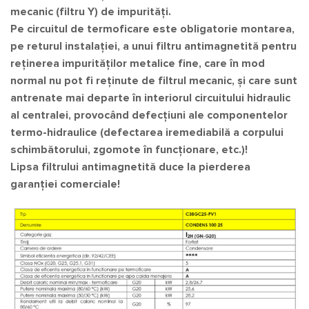
mecanic (filtru Y) de impurități.
Pe circuitul de termoficare este obligatorie montarea,
pe returul instalației, a unui filtru antimagnetită pentru
reținerea impurităților metalice fine, care în mod
normal nu pot fi reținute de filtrul mecanic, și care sunt
antrenate mai departe în interiorul circuitului hidraulic
al centralei, provocând defecțiuni ale componentelor
termo-hidraulice (defectarea iremediabilă a corpului
schimbătorului, zgomote în funcționare, etc.)!
Lipsa filtrului antimagnetită duce la pierderea
garanției comerciale!