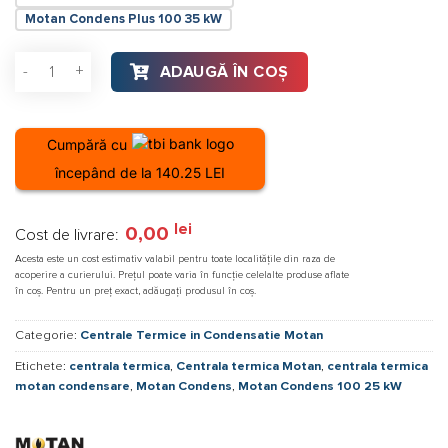
Motan Condens Plus 100 35 kW
Cantitate Centrala termica Motan Condens 100, 25 kW
ADAUGĂ ÎN COȘ
Cumpără cu
începând de la 140.25 LEI
lei
0,00
Cost de livrare:
Acesta este un cost estimativ valabil pentru toate localitățile din raza de
acoperire a curierului. Prețul poate varia în funcție celelalte produse aflate
în coș. Pentru un preț exact, adăugați produsul în coș.
Categorie:
Centrale Termice in Condensatie Motan
Etichete:
centrala termica
,
Centrala termica Motan
,
centrala termica
motan condensare
,
Motan Condens
,
Motan Condens 100 25 kW