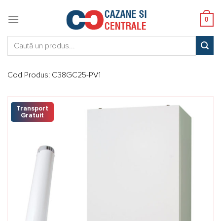
Skip
to
0
content
Caută:
Cod Produs:
C38GC25-PV1
Transport
Gratuit