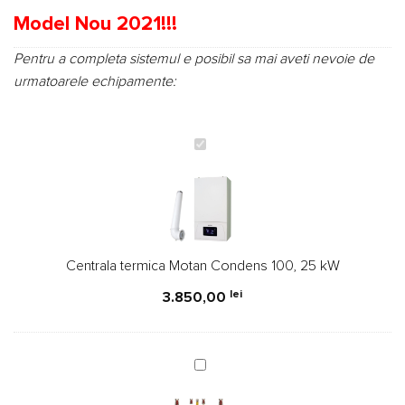
unei
Model Nou 2021!!!
singure
evaluări
Pentru a completa sistemul e posibil sa mai aveti nevoie de
urmatoarele echipamente:
Centrala
termica
Motan
Condens
100,
25
Centrala termica Motan Condens 100, 25 kW
kW
lei
3.850,00
Kit
montaj