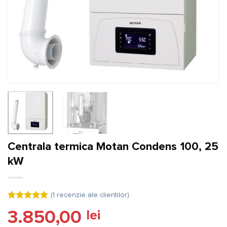
Centrala termica Motan Condens 100, 25
kW
(
1
recenzie ale clientilor)
Evaluat la
3.850,00
lei
5.00
din 5
pe baza