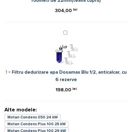
robineti de 22mm(teava cupru)
robineti
de
lei
304,00
22mm(teava
cupru)
Filtru
dedurizare
apa
Dosamax
Blu
1/2,
1
×
Filtru dedurizare apa Dosamax Blu 1/2, anticalcar, cu
anticalcar,
6 rezerve
cu
6
lei
198,00
rezerve
Alte modele:
Motan Condens 050 24 kW
Motan Condens Plus 100 25 kW
Motan Condens Plus 100 29 kW