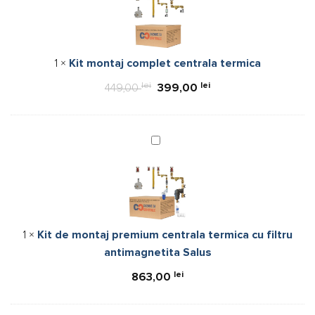
complet
centrala
termica
1
×
Kit montaj complet centrala termica
lei
Prețul
lei
Prețul
449,00
399,00
inițial
curent
a
este:
fost:
399,00 lei.
Kit
de
449,00 lei.
montaj
premium
centrala
termica
1
×
Kit de montaj premium centrala termica cu filtru
cu
antimagnetita Salus
filtru
antimagnetita
lei
863,00
Salus