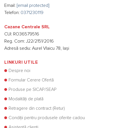
Email:
[email protected]
Telefon:
0371230119
Cazane Centrale SRL
CUI: RO36579516
Reg. Com: J22/2151/2016
Adresă sediu: Aurel Vlaicu 78, Iași
LINKURI UTILE
Despre noi
Formular Cerere Ofertă
Produse pe SICAP/SEAP
Modalități de plată
Retragere din contract (Retur)
Condiții pentru produsele oferite cadou
Asistență clienți