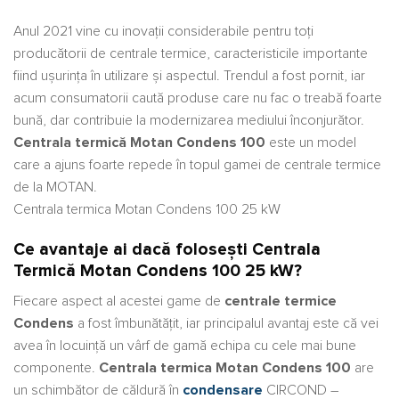
Anul 2021 vine cu inovații considerabile pentru toți
producătorii de centrale termice, caracteristicile importante
fiind ușurința în utilizare și aspectul. Trendul a fost pornit, iar
acum consumatorii caută produse care nu fac o treabă foarte
bună, dar contribuie la modernizarea mediului înconjurător.
Centrala termică Motan Condens 100
este un model
care a ajuns foarte repede în topul gamei de centrale termice
de la MOTAN.
Centrala termica Motan Condens 100 25 kW
Ce avantaje ai dacă folosești Centrala
Termică Motan Condens 100 25 kW?
Fiecare aspect al acestei game de
centrale termice
Condens
a fost îmbunătățit, iar principalul avantaj este că vei
avea în locuință un vârf de gamă echipa cu cele mai bune
componente.
Centrala termica Motan Condens 100
are
un schimbător de căldură în
condensare
CIRCOND –