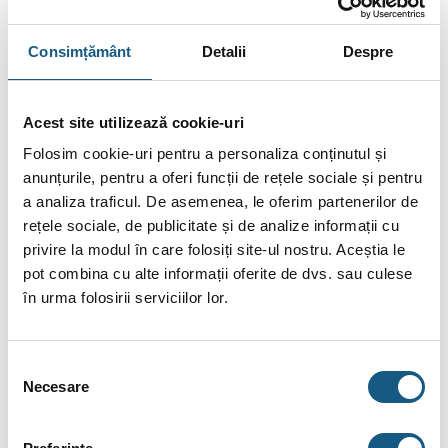
Eficiența
acestei
centrale Motan Condens 100 25 kW
crește până la 106% mulțumită setului de componente, dar și
Consimțământ
Detalii
Despre
a durabilității îndelungate mulțumită materialelor de primă
mână folosite la fabricare. Schimbătorul de căldură este din
Oțel Inoxidabil. La capitolul eficienței includem și indicii de
Acest site utilizează cookie-uri
emisii ale noxelor. Este foarte prietenoasă cu mediul exterior,
Folosim cookie-uri pentru a personaliza conținutul și
emisiile de NOx, CO sau CO2 fiind extrem de scăzute.
anunțurile, pentru a oferi funcții de rețele sociale și pentru
Centrala termica Motan Condens 100 25 kW
a analiza traficul. De asemenea, le oferim partenerilor de
rețele sociale, de publicitate și de analize informații cu
Centrala Motan Condens 100
poate fi împerecheată cu un
privire la modul în care folosiți site-ul nostru. Aceștia le
termostat de tip crono sau i se poate face un upgrade de
pot combina cu alte informații oferite de dvs. sau culese
performanță cu ajutorul unei sonde de temperatură externă.
în urma folosirii serviciilor lor.
Centralele Motan Condens se încadrează în standardele
legislației europene, sunt extrem de prietenoase din punct de
vedere al consumului de energie fiind special proiectat pentru
Selecția
a fi eficiente.
Necesare
consimțământului
Centrala termica Motan Condens 100 25 kW
Centrala Motan Condens 100 25 este o soluție