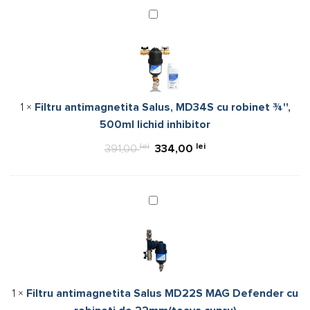
Filtru
antimagnetita
Salus,
MD34S
cu
robinet
1
×
Filtru antimagnetita Salus, MD34S cu robinet ¾'',
¾'',
500ml lichid inhibitor
500ml
lichid
lei
Prețul
lei
Prețul
391,00
334,00
inhibitor
inițial
curent
a
este:
fost:
334,00 lei.
Filtru
antimagnetita
391,00 lei.
Salus
MD22S
MAG
Defender
1
×
Filtru antimagnetita Salus MD22S MAG Defender cu
cu