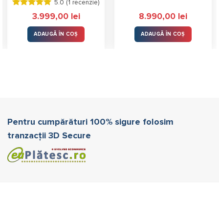
5.0 (
1 recenzie
)
Evaluat la
3.999,00
lei
8.990,00
lei
5.00
stele
din 5
ADAUGĂ ÎN COȘ
ADAUGĂ ÎN COȘ
Pentru cumpărături 100% sigure folosim
tranzacții 3D Secure