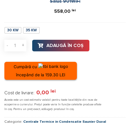
Salus 901WiFi
Salus
901WiFi
lei
558,00
30 KW
35 KW
Cantitate Centrala termica Saunier Duval Thelia Condens 25
ADAUGĂ ÎN COȘ
Cumpără cu
începând de la 159.30 LEI
lei
0,00
Cost de livrare:
Acesta este un cost estimativ valabil pentru toate localitățile din raza de
acoperire a curierului. Prețul poate varia în funcție celelalte produse aflate
în coș. Pentru un preț exact, adăugați produsul în coș.
Categorie:
Centrale Termice in Condensatie Saunier Duval