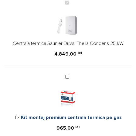
Centrala
termica
Saunier
Duval
Thelia
Condens
Centrala termica Saunier Duval Thelia Condens 25 kW
25
kW
lei
4.849,00
Kit
montaj
premium
centrala
termica
pe
1
×
Kit montaj premium centrala termica pe gaz
gaz
lei
965,00