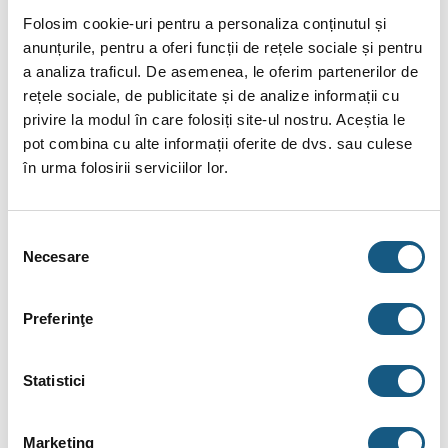
BRAND
Folosim cookie-uri pentru a personaliza conținutul și
anunțurile, pentru a oferi funcții de rețele sociale și pentru
RECENZII (0)
a analiza traficul. De asemenea, le oferim partenerilor de
rețele sociale, de publicitate și de analize informații cu
Centrală Termică Saunier Duval Thelia
privire la modul în care folosiți site-ul nostru. Aceștia le
Condens 25A – 25Kw
pot combina cu alte informații oferite de dvs. sau culese
Centrala termica Saunier Duval Thelia CONDENS face parte
în urma folosirii serviciilor lor.
din grupa centralelor cu tehnica condensarii, aparate care
sunt mai eficiente si mai silentioase dar si demne de
incredere si usor de utilizat.
Selecția
Necesare
Acest model de centrala cu tehnica condensarii se
consimțământului
incadreaza in clasa 5Nox, cea mai eficienta dupa standardul
UE in ceea ce priveste emisiile de noxe.
Preferinţe
Zgomotul in functionare este redus prin incorporarea unei
izolatii superioare a carcasei. Noua pompa modulatoare cu
Statistici
eficienta ridicata asigura costuri reduse de functionare pe
parcursul vietii centralei si este in conformitate cu ErP LOT 11.
Marketing