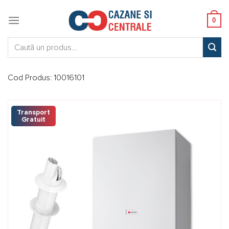
Skip
to
0
content
Caută:
Cod Produs:
10016101
Transport
Gratuit