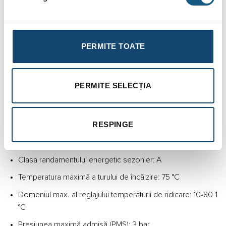
Avantaje:
Temperatura ambianta constanta indiferent de vreme;
Nivel de modulare amplu;
PERMITE TOATE
Clasa 5Nox;
Eficienta pana la 107,6 in regimul de sarcini partiale 30%
PERMITE SELECȚIA
(40/30)
Pompa modulara de inalta eficienta
Conexiune e-BUS
RESPINGE
Detalii tehnice
Clasa randamentului energetic sezonier: A
Temperatura maximă a turului de încălzire: 75 °C
Domeniul max. al reglajului temperaturii de ridicare: 10-80 1
°C
Presiunea maximă admisă (PMS): 3 bar