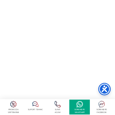
PROMOȚIA
SUPORT TEHNIC
SUNĂ
SCRIE-NE PE
SCRIE-NE PE
SĂPTĂMÂNII
ACUM
WHATSAPP
FACEBOOK