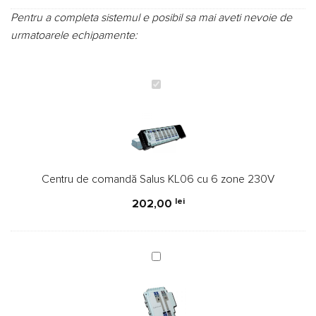
de evaluări
de la clienți
Pentru a completa sistemul e posibil sa mai aveti nevoie de
urmatoarele echipamente:
Centru
de
comandă
Salus
KL06
cu
Centru de comandă Salus KL06 cu 6 zone 230V
6
zone
lei
202,00
230V
Modul
Salus
PL07
pentru