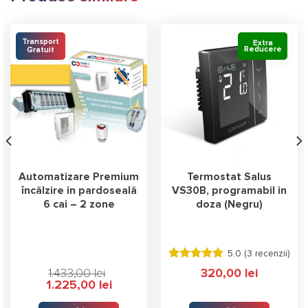
Transport
Extra
Reducere
Gratuit
Automatizare Premium
Termostat Salus
încălzire in pardoseală
VS30B, programabil in
6 cai – 2 zone
doza (Negru)
5.0 (
3 recenzii
)
Evaluat la
1.433,00
lei
320,00
lei
5.00
stele
Prețul
Prețul
1.225,00
lei
din 5
inițial
curent
a
este: