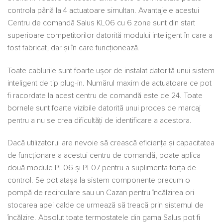
controla până la 4 actuatoare simultan. Avantajele acestui
Centru de comandă Salus KL06 cu 6 zone sunt din start
superioare competitorilor datorită modului inteligent în care a
fost fabricat, dar și în care funcționează.
Toate cablurile sunt foarte ușor de instalat datorită unui sistem
inteligent de tip plug-in. Numărul maxim de actuatoare ce pot
fi racordate la acest centru de comandă este de 24. Toate
bornele sunt foarte vizibile datorită unui proces de marcaj
pentru a nu se crea dificultăți de identificare a acestora.
Dacă utilizatorul are nevoie să crească eficiența și capacitatea
de funcționare a acestui centru de comandă, poate aplica
două module PL06 și PL07 pentru a suplimenta forța de
control. Se pot atașa la sistem componente precum o
pompă de recirculare sau un Cazan pentru încălzirea ori
stocarea apei calde ce urmează să treacă prin sistemul de
încălzire. Absolut toate termostatele din gama Salus pot fi