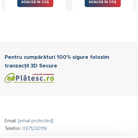
lei.
fost:
1.225,00 lei.
ADAUGĂ ÎN COȘ
ADAUGĂ ÎN COȘ
1.433,00 lei.
Pentru cumpărături 100% sigure folosim
tranzacții 3D Secure
Email:
[email protected]
Telefon:
0371230119