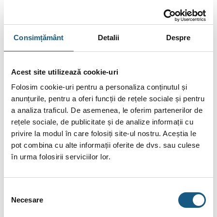
Cazane Centrale SRL
CUI: RO36579516
Reg. Com: J22/2151/2016
Consimțământ
Detalii
Despre
Adresă sediu: Aurel Vlaicu 78, Iași
LINKURI UTILE
Acest site utilizează cookie-uri
Despre noi
Folosim cookie-uri pentru a personaliza conținutul și
anunțurile, pentru a oferi funcții de rețele sociale și pentru
Formular Cerere Ofertă
a analiza traficul. De asemenea, le oferim partenerilor de
Produse pe SICAP/SEAP
rețele sociale, de publicitate și de analize informații cu
Modalități de plată
privire la modul în care folosiți site-ul nostru. Aceștia le
pot combina cu alte informații oferite de dvs. sau culese
Retragere din contract (Retur)
în urma folosirii serviciilor lor.
Condiții pentru produsele oferite cadou
Asistență clienți
Selecția
Contact
Necesare
consimțământului
Blog