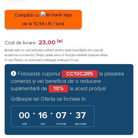
234,00 lei.
Cumpără cu
de la 10.56 LEI / lună
lei
23,00
Cost de livrare:
Acesta este un cost estimativ valabil pentru toate localitățile din raza de
acoperire a curierului. Prețul poate varia în funcție celelalte produse aflate
în coș. Pentru un preț exact, adăugați produsul în coș.
Folosește cuponul
CC10C2R5
la plasarea
comenzii și vei beneficia de o reducere
suplimentară de
10%
la acest produs!
Grăbește-te! Oferta se încheie în:
·
·
·
00
16
07
36
zile
ore
minute
secunde