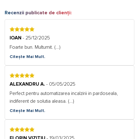
Recenzii publicate de clienți:
5
IOAN
- 25/12/2025
Foarte bun. Multumit. (...)
Citește Mai Mult.
5
ALEXANDRU A.
- 05/05/2025
Perfect pentru automatizarea incalzirii in pardoseala,
indiferent de solutia aleasa. (...)
Citește Mai Mult.
5
FLORIN VIZITIU
- 19/03/2025