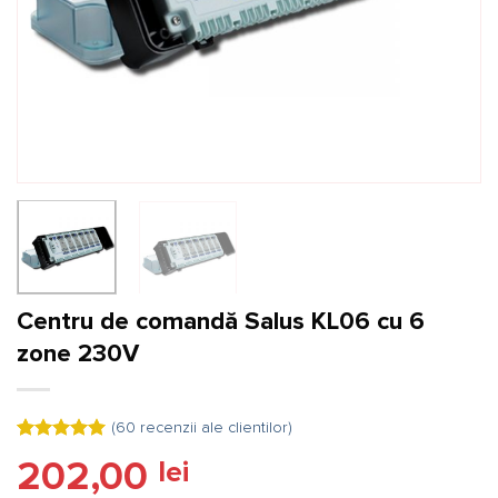
Centru de comandă Salus KL06 cu 6
zone 230V
(
60
recenzii ale clientilor)
Evaluat la
60
202,00
lei
5.00
din 5
pe baza a