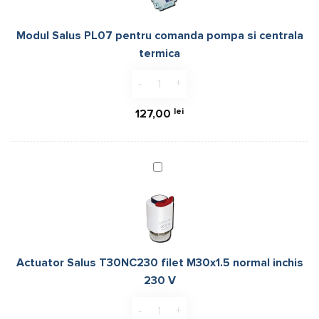
comanda
pompa
Modul Salus PL07 pentru comanda pompa si centrala
si
termica
centrala
termica
Cantitate Modul Salus PL07 pentru 
lei
127,00
Actuator
Salus
T30NC230
filet
M30x1.5
normal
Actuator Salus T30NC230 filet M30x1.5 normal inchis
inchis
230 V
230
V
Cantitate Actuator Salus T30NC230 f