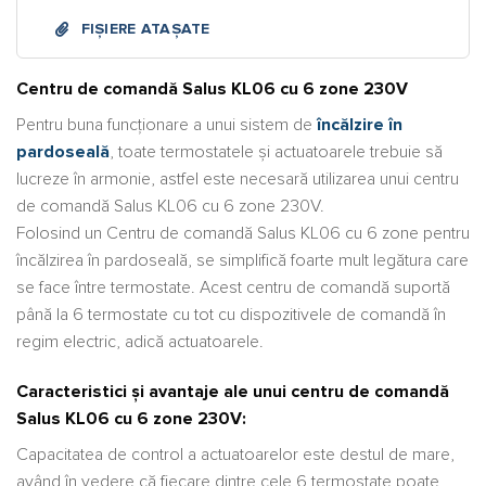
FIȘIERE ATAȘATE
Centru de comandă Salus KL06 cu 6 zone 230V
Pentru buna funcționare a unui sistem de
încălzire în
pardoseală
, toate termostatele și actuatoarele trebuie să
lucreze în armonie, astfel este necesară utilizarea unui c
entru
de comandă Salus KL06 cu 6 zone 230V.
Folosind un Centru de comandă Salus KL06 cu 6 zone pentru
încălzirea în pardoseală, se simplifică foarte mult legătura care
se face între termostate. Acest centru de comandă suportă
până la 6 termostate cu tot cu dispozitivele de comandă în
regim electric, adică actuatoarele.
Caracteristici și avantaje ale unui centru de comandă
Salus KL06 cu 6 zone 230V:
Capacitatea de control a actuatoarelor este destul de mare,
având în vedere că fiecare dintre cele 6 termostate poate