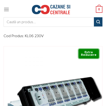
Skip
to
0
content
Caută:
Cod Produs:
KL06 230V
Extra
Reducere