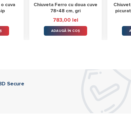
 o cuva
Chiuveta Ferro cu doua cuve
Chiuvet
sip
78×48 cm, gri
picura
783,00
lei
Ș
ADAUGĂ ÎN COȘ
 3D Secure