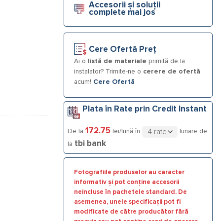
Accesorii și soluții
complete mai jos
Cere Ofertă Preț
Ai o
listă de materiale
primită de la
instalator? Trimite-ne o
cerere de ofertă
acum!
Cere Ofertă
Plata în Rate prin Credit Instant
172.75
De la
lei/lună în
lunare de
tbi bank
la
Fotografiile produselor au caracter
informativ și pot conține accesorii
neincluse în pachetele standard. De
asemenea, unele specificații pot fi
modificate de către producător fără