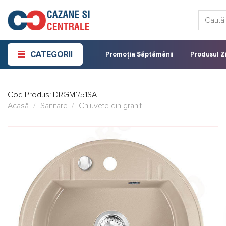
Skip
Caută:
to
content
CATEGORII
Promoția Săptămânii
Produsul Zi
Cod Produs:
DRGM1/51SA
Acasă
/
Sanitare
/
Chiuvete din granit