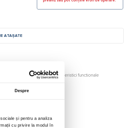
preaviz sau pot conține erori de operare.
RE ATAȘATE
spectul estetic ridicat cu caracteristici functionale
Despre
 sociale și pentru a analiza
rmații cu privire la modul în