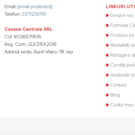
Email:
[email protected]
LINKURI UT
Telefon:
0371230119
Despre noi
Formular Ce
Cazane Centrale SRL
Produse pe
CUI: RO36579516
Reg. Com: J22/2151/2016
Modalități d
Adresă sediu: Aurel Vlaicu 78, Iași
Retragere di
Condiții pe
Asistență cli
Contact
Blog
Contul meu