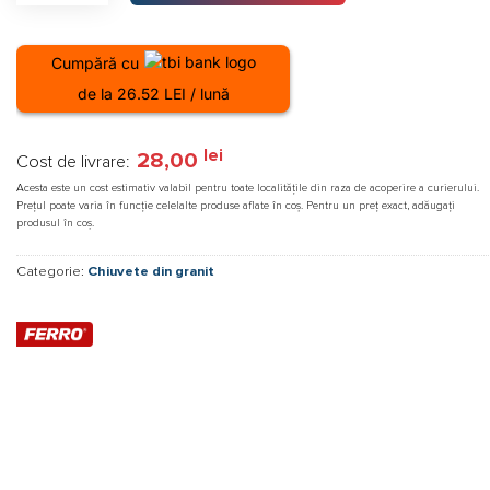
Cumpără cu
de la 26.52 LEI / lună
lei
28,00
Cost de livrare:
Acesta este un cost estimativ valabil pentru toate localitățile din raza de acoperire a curierului.
Prețul poate varia în funcție celelalte produse aflate în coș. Pentru un preț exact, adăugați
produsul în coș.
Categorie:
Chiuvete din granit