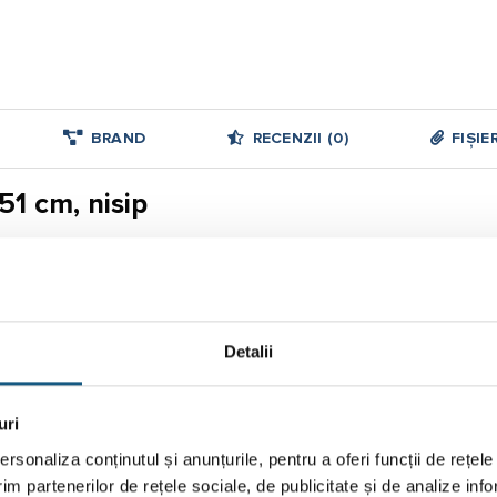
BRAND
RECENZII (0)
FIȘIE
51 cm, nisip
eriei si pentru butonul deschidere sifon. Chiuvetele Ferro combina a
ziune, la socuri mecanice si la depunerea de reziduuri.
tru buton sifon automat.
Detalii
uri
rsonaliza conținutul și anunțurile, pentru a oferi funcții de rețele
im partenerilor de rețele sociale, de publicitate și de analize info