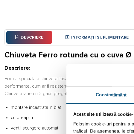
DESCRIERE
INFORMAȚII SUPLIMENTARE
Chiuveta Ferro rotunda cu o cuva Ø 
Descriere:
Forma speciala a chiuvetei lasa loc pentru o zona spatioasa a bat
performante, cum ar fi rezistenta la temperatura ridicata, la abra
Chiuveta vine cu 2 gauri pregatite, una pentru baterie si una pen
Consimțământ
montare incastrata in blat
Acest site utilizează cookie-
cu preaplin
Folosim cookie-uri pentru a pe
ventil scurgere automat
traficul. De asemenea, le ofer