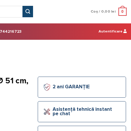
0
Coș /
0,00
lei
Autentificare
744216723
Ø 51 cm,
2 ani GARANȚIE
Asistență tehnică instant
pe chat