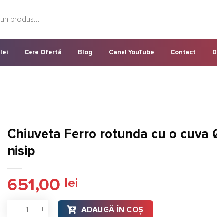
lei
Cere Ofertă
Blog
Canal YouTube
Contact
0
Chiuveta Ferro rotunda cu o cuva 
nisip
651,00
lei
Cantitate Chiuveta Ferro rotunda cu o cuva Ø 51 cm, nisip
ADAUGĂ ÎN COȘ