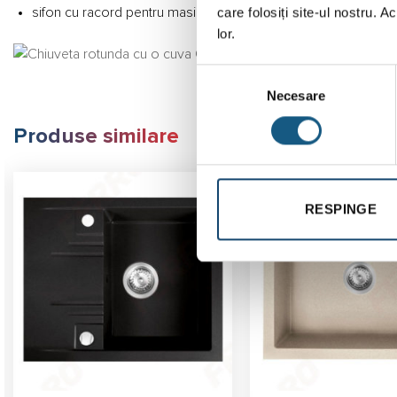
care folosiți site-ul nostru. A
sifon cu racord pentru masina de spalat
lor.
Selecția
Necesare
consimțământului
Produse similare
RESPINGE