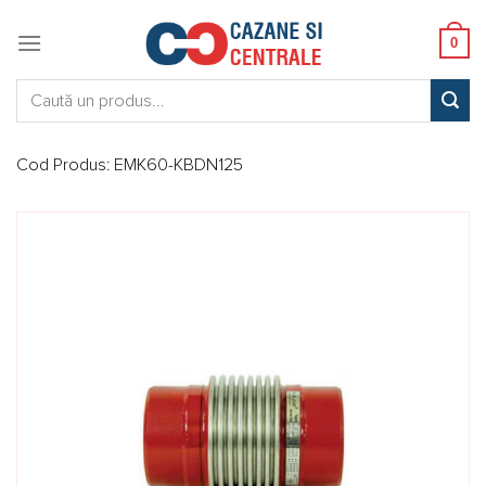
Skip
to
0
content
Caută:
Cod Produs:
EMK60-KBDN125