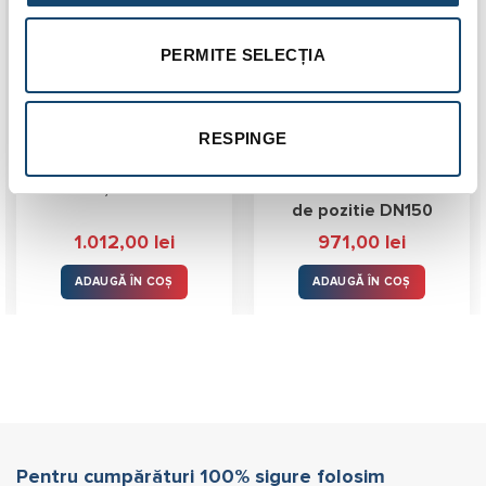
PERMITE SELECȚIA
RESPINGE
Robinet retinere clapa
Robinet clapa fluture
canelat, APC DN125
canelat cu semnalizare
de pozitie DN150
1.012,00
lei
971,00
lei
ADAUGĂ ÎN COȘ
ADAUGĂ ÎN COȘ
Pentru cumpărături 100% sigure folosim