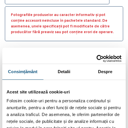
Fotografiile produselor au caracter informativ și pot
conține accesorii neincluse în pachetele standard. De
asemenea, unele specificații pot fi modificate de către
producător fără preaviz sau pot conține erori de operare.
DESCRIERE
Consimțământ
Detalii
Despre
INFORMAȚII SUPLIMENTARE
Acest site utilizează cookie-uri
RECENZII (0)
Folosim cookie-uri pentru a personaliza conținutul și
FIȘIERE ATAȘATE
anunțurile, pentru a oferi funcții de rețele sociale și pentru
a analiza traficul. De asemenea, le oferim partenerilor de
Compensator axial de dilatatie cap sudura
rețele sociale, de publicitate și de analize informații cu
EMK60-KB