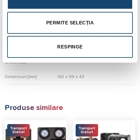
TP- ieșire termostat ambiental
Ieșiri
pompa de recirculare (încălzire)
controlul vanei de amestec
PERMITE SELECȚIA
controlul sursei/surselor de încălzire
Grad de protecție
IP20
RESPINGE
Temperatură
T40
ambientală
Dimensiuni [mm]
140 x 99 x 43
Produse similare
Transport
Transport
Gratuit
Gratuit