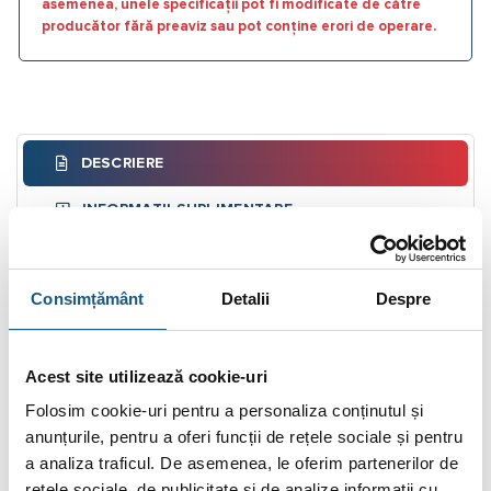
asemenea, unele specificații pot fi modificate de către
producător fără preaviz sau pot conține erori de operare.
DESCRIERE
INFORMAȚII SUPLIMENTARE
RECENZII (0)
Consimțământ
Detalii
Despre
FIȘIERE ATAȘATE
Regulator cu senzor de temperatură exterioară WT100
Acest site utilizează cookie-uri
oferă temperatura perfectă a circuitului de încălzire,
Folosim cookie-uri pentru a personaliza conținutul și
indiferent de condițiile meteorologice exterioare.
anunțurile, pentru a oferi funcții de rețele sociale și pentru
Caracteristici
a analiza traficul. De asemenea, le oferim partenerilor de
• controlează sursa de căldură
rețele sociale, de publicitate și de analize informații cu