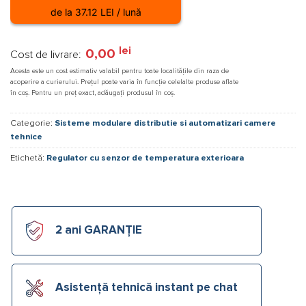
de la 37.12 LEI / lună
lei
0,00
Cost de livrare:
Acesta este un cost estimativ valabil pentru toate localitățile din raza de
acoperire a curierului. Prețul poate varia în funcție celelalte produse aflate
în coș. Pentru un preț exact, adăugați produsul în coș.
Categorie:
Sisteme modulare distributie si automatizari camere
tehnice
Etichetă:
Regulator cu senzor de temperatura exterioara
2 ani GARANȚIE
Asistență tehnică instant pe chat