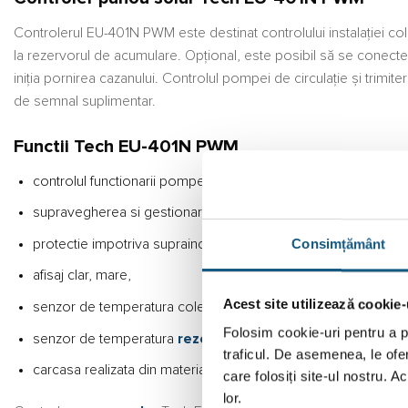
Controlerul EU-401N PWM este destinat controlului instalației c
la rezervorul de acumulare. Opțional, este posibil să se conect
iniția pornirea cazanului. Controlul pompei de circulație și trimit
de semnal suplimentar.
Functii Tech EU-401N PWM
controlul functionarii pompei,
supravegherea si gestionarea functionarii sistemului solar,
Consimțământ
protectie impotriva supraincalzirii si congelarii colectorului.
afisaj clar, mare,
Acest site utilizează cookie-
senzor de temperatura colector,
Folosim cookie-uri pentru a pe
senzor de temperatura
rezervor de acumulare
,
traficul. De asemenea, le ofer
carcasa realizata din materiale de inalta calitate, rezistente la 
care folosiți site-ul nostru. A
lor.