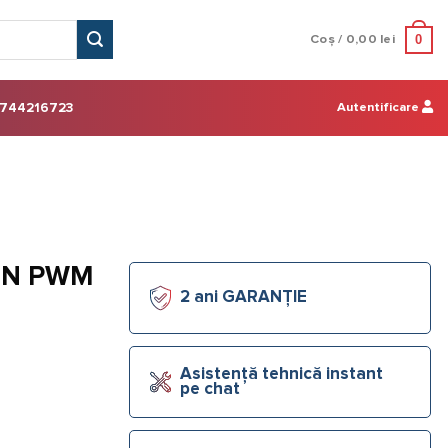
0
Coș /
0,00
lei
Autentificare
744216723
01N PWM
2 ani GARANȚIE
Asistență tehnică instant
pe chat