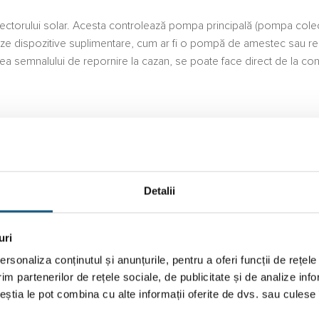
olectorului solar. Acesta controlează pompa principală (pompa cole
eze dispozitive suplimentare, cum ar ﬁ o pompă de amestec sau rezi
erea semnalului de repornire la cazan, se poate face direct de la cont
Detalii
uri
rsonaliza conținutul și anunțurile, pentru a oferi funcții de rețele
im partenerilor de rețele sociale, de publicitate și de analize info
temperaturi inalte si joase.
ceștia le pot combina cu alte informații oferite de dvs. sau culese î