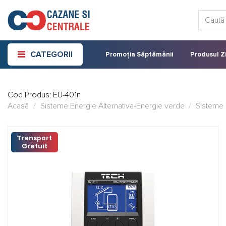
Skip
Caută:
to
content
CATEGORII
Promoția Săptămânii
Produsul Zi
Cod Produs:
EU-401n
Acasă
/
Sisteme Energie Alternativa-Energie verde
/
Sisteme 
Transport
Gratuit