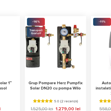
-16%
-11%
Transport
Gratuit
olar 1″
Grup Pompare Herz Pumpfix
Auto
usol
Solar DN20 cu pompa Wilo
instalat
5.0 (
2 recenzii
)
Evaluat la
Evaluat
i
1.525,00
lei
Prețul
1.279,00
lei
Prețul
558,
5.00
stele
5.00
st