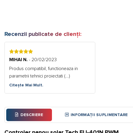
Recenzii publicate de clienți:
5
MIHAI N.
- 20/02/2023
Produs compatibil, functioneaza in
parametrii tehnici proiectati (...)
Citește Mai Mult.
DESCRIERE
INFORMAȚII SUPLIMENTARE
Controler panou solar Tech EU-401N PWM