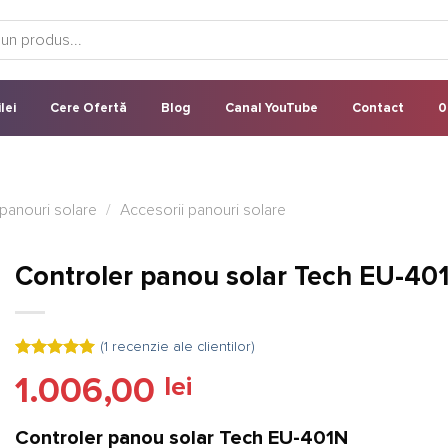
lei
Cere Ofertă
Blog
Canal YouTube
Contact
0
panouri solare
/
Accesorii panouri solare
Controler panou solar Tech EU-4
(
1
recenzie ale clientilor)
Evaluat la
1.006,00
lei
5.00
din 5
pe baza
unei
singure
Controler panou solar Tech EU-401N