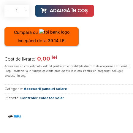
evaluări
Cantitate Controler panou solar Tech EU-401N PWM
ADAUGĂ ÎN COȘ
Cumpără cu
începând de la 39.14 LEI
lei
0,00
Cost de livrare:
Acesta este un cost estimativ valabil pentru toate localitățile din raza de acoperire a curierului.
Prețul poate varia în funcție celelalte produse aflate în coș. Pentru un preț exact, adăugați
produsul în coș.
Categorie:
Accesorii panouri solare
Etichetă:
Controler colector solar