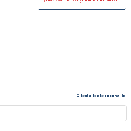
preaviz sau pot conține erori de operare.
Citește toate recenziile.