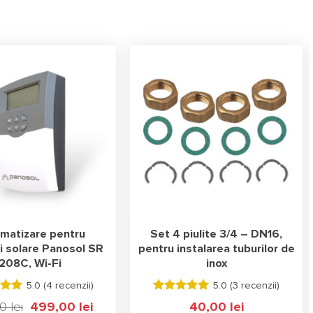
matizare pentru
Set 4 piulite 3/4 – DN16,
ii solare Panosol SR
pentru instalarea tuburilor de
208C, Wi-Fi
inox
5.0 (
4 recenzii
)
5.0 (
3 recenzii
)
 la
Evaluat la
00
lei
Prețul
499,00
lei
Prețul
40,00
lei
ele
5.00
stele