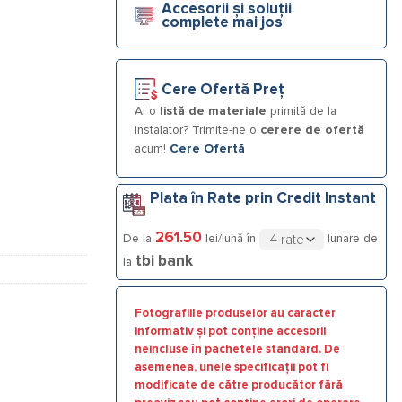
Accesorii și soluții
complete mai jos
Cere Ofertă Preț
Ai o
listă de materiale
primită de la
instalator? Trimite-ne o
cerere de ofertă
acum!
Cere Ofertă
Plata în Rate prin Credit Instant
261.50
De la
lei/lună în
lunare de
tbi bank
la
Fotografiile produselor au caracter
informativ și pot conține accesorii
neincluse în pachetele standard. De
asemenea, unele specificații pot fi
modificate de către producător fără