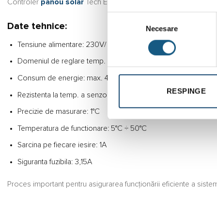
Controler
panou solar
Tech EU-401N
Selecția
Date tehnice:
Necesare
consimțământului
Tensiune alimentare: 230V/ 50Hz ± 10%
Domeniul de reglare temp. ambient: 8°C ÷ 90°C
Consum de energie: max. 4W
RESPINGE
Rezistenta la temp. a senzorului PT 1000: -30°C ÷ 200°C
Precizie de masurare: 1°C
Temperatura de functionare: 5°C ÷ 50°C
Sarcina pe fiecare iesire: 1A
Siguranta fuzibila: 3,15A
Proces important pentru asigurarea funcționării eficiente a siste