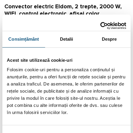
Convector electric Eldom, 2 trepte, 2000 W,
WIFI, control electronic, afisaj color
Convectorul electric Eldom RH01W20W-W este un dispozitiv
electric, cu un design ultra-modern si minimalist, destinat
pentru incalzirea dormitoarelor, camerelor de zi sau chiar la
Consimțământ
Detalii
Despre
birou, ce au o suprafata cuprinsa intre 16 – 22 mp.
Pentru o utilizare usoara, convectorul electric Eldom dispune
Acest site utilizează cookie-uri
de un panou de comanda cu control electronic si afisaj color,
Folosim cookie-uri pentru a personaliza conținutul și
modul WIFI, iar aplicatia Eldom, va va spori nivelul de confort
anunțurile, pentru a oferi funcții de rețele sociale și pentru
in timpul utilizarii si setarii gradului de comoditate termica.
a analiza traficul. De asemenea, le oferim partenerilor de
rețele sociale, de publicitate și de analize informații cu
De asemenea, convectorul este dotat cu functia de blocare
privire la modul în care folosiți site-ul nostru. Aceștia le
pentru protectia copiilor si functia de „fereastra deschisa“
pot combina cu alte informații oferite de dvs. sau culese
pentru recunoasterea ferestrei sau usii deschise care opreste
în urma folosirii serviciilor lor.
incalzitorul temporar si economiseste din consumul de
energie electrica.
Selecția