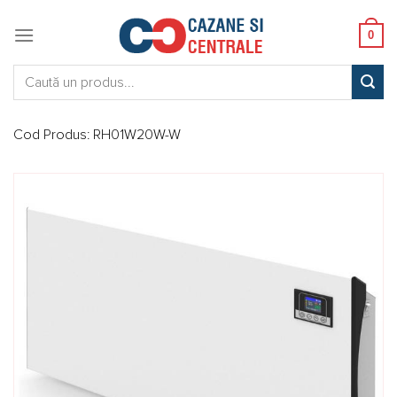
Skip
to
0
content
Caută:
Cod Produs:
RH01W20W-W