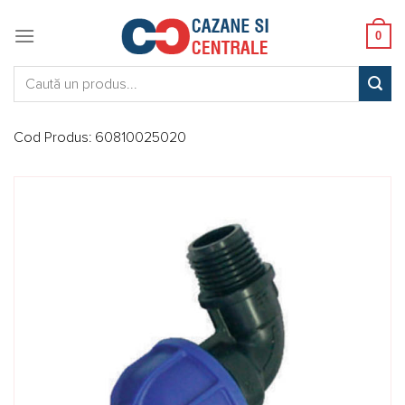
Skip
to
0
content
Caută:
Cod Produs:
60810025020