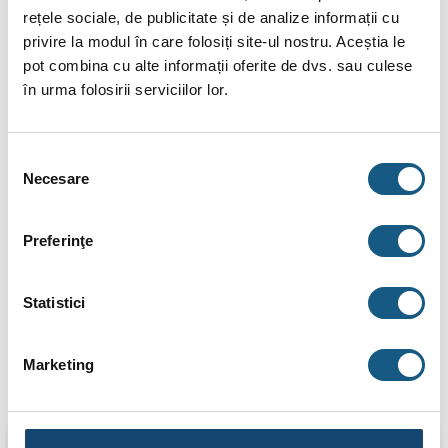
INFORMAȚII SUPLIMENTARE
rețele sociale, de publicitate și de analize informații cu
privire la modul în care folosiți site-ul nostru. Aceștia le
BRAND
pot combina cu alte informații oferite de dvs. sau culese
RECENZII (0)
în urma folosirii serviciilor lor.
Cot compresiune PEHD, 25×1/2 FE, 90 grade
Selecția
Fitingurile compresiune (WaterKit) sunt proiectate pentru
Necesare
consimțământului
transportul sub presiune a apei potabile. Componente –
Corpul racordului, material polipropilena PP-B cu proprietati
Preferinţe
mecanice excelente chiar si la temperaturi ridicate, culoare
neagra Bucsa de blocare, material polipropilena, culoare
neagra.
Statistici
Marketing
Produse similare