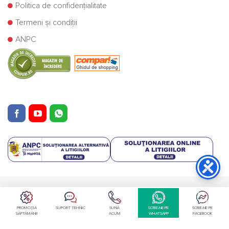
Politica de confidențialitate
Termeni și condiții
ANPC
Copyright © Cazane Centrale SRL 2025
PROMOȚIA
SUPORT TEHNIC
SUNĂ
SCRIE-NE PE
SCRIE-NE PE
SĂPTĂMÂNII
ACUM
WHATSAPP
FACEBOOK
Retragere din contract