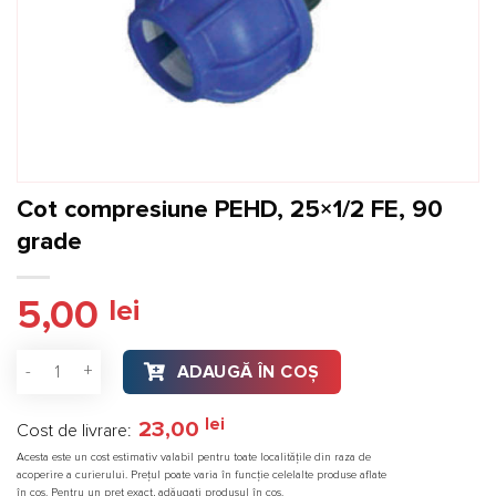
Cot compresiune PEHD, 25×1/2 FE, 90
grade
5,00
lei
Cantitate Cot compresiune PEHD, 25×1/2 FE, 90 grade
ADAUGĂ ÎN COȘ
lei
23,00
Cost de livrare:
Acesta este un cost estimativ valabil pentru toate localitățile din raza de
acoperire a curierului. Prețul poate varia în funcție celelalte produse aflate
în coș. Pentru un preț exact, adăugați produsul în coș.