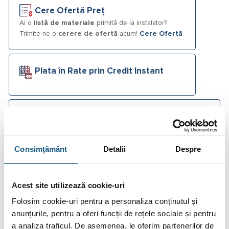
Cere Ofertă Preț
Ai o
listă de materiale
primită de la instalator?
Trimite-ne o
cerere de ofertă
acum!
Cere Ofertă
Plata în Rate prin Credit Instant
Fotografiile produselor au caracter informativ și pot
conține accesorii neincluse în pachetele standard. De
asemenea, unele specificații pot fi modificate de către
producător fără preaviz sau pot conține erori de operare.
Consimțământ
Detalii
Despre
Acest site utilizează cookie-uri
Folosim cookie-uri pentru a personaliza conținutul și
DESCRIERE
anunțurile, pentru a oferi funcții de rețele sociale și pentru
a analiza traficul. De asemenea, le oferim partenerilor de