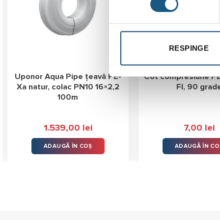
RESPINGE
Uponor Aqua Pipe țeavă PE-
Cot compresiune P
Xa natur, colac PN10 16×2,2
FI, 90 grad
100m
1.539,00
lei
7,00
lei
ADAUGĂ ÎN COȘ
ADAUGĂ ÎN CO