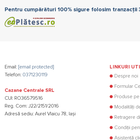
Pentru cumpărături 100% sigure folosim tranzacții
Email:
[email protected]
LINKURI UT
Telefon:
0371230119
Despre noi
Formular Ce
Cazane Centrale SRL
Produse pe
CUI: RO36579516
Reg. Com: J22/2151/2016
Modalități d
Adresă sediu: Aurel Vlaicu 78, Iași
Retragere di
Condiții pe
Asistență cli