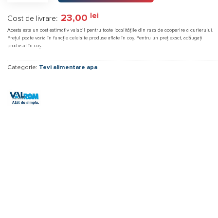
lei
23,00
Cost de livrare:
Acesta este un cost estimativ valabil pentru toate localitățile din raza de acoperire a curierului.
Prețul poate varia în funcție celelalte produse aflate în coș. Pentru un preț exact, adăugați
produsul în coș.
Categorie:
Tevi alimentare apa