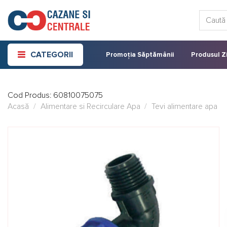
Skip
Caută:
to
content
CATEGORII
Promoția Săptămânii
Produsul Zi
Cod Produs:
60810075075
Acasă
/
Alimentare si Recirculare Apa
/
Tevi alimentare apa