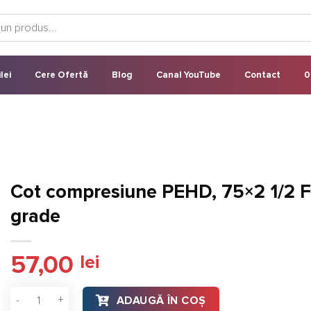
lei
Cere Ofertă
Blog
Canal YouTube
Contact
0
Cot compresiune PEHD, 75×2 1/2 F
grade
57,00
lei
Cantitate Cot compresiune PEHD, 75×2 1/2 FE, 90 grade
ADAUGĂ ÎN COȘ