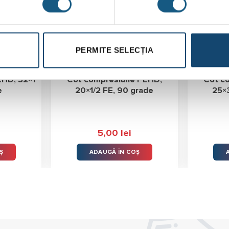
PERMITE SELECȚIA
EHD, 32×1
Cot compresiune PEHD,
Cot c
e
20×1/2 FE, 90 grade
25×3
5,00
lei
Ș
ADAUGĂ ÎN COȘ