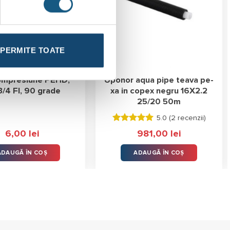
PERMITE TOATE
ompresiune PEHD,
Uponor aqua pipe teava pe-
/4 FI, 90 grade
xa in copex negru 16X2.2
25/20 50m
5.0 (
2 recenzii
)
Evaluat la
6,00
lei
981,00
lei
5.00
stele
din 5
ADAUGĂ ÎN COȘ
ADAUGĂ ÎN COȘ