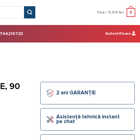
0
Coș /
0,00
lei
Autentificare
744216723
E, 90
2 ani GARANȚIE
Asistență tehnică instant
pe chat