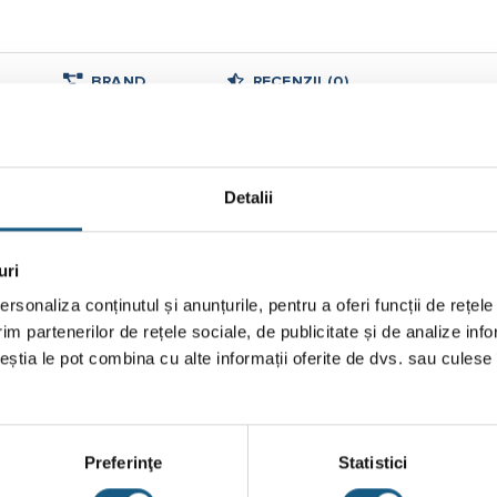
BRAND
RECENZII (0)
 90 grade
ortul sub presiune a apei potabile. Componente – Corpul racordului
Detalii
, material polipropilena, culoare neagra.
uri
rsonaliza conținutul și anunțurile, pentru a oferi funcții de rețele
im partenerilor de rețele sociale, de publicitate și de analize info
ceștia le pot combina cu alte informații oferite de dvs. sau culese î
Preferinţe
Statistici