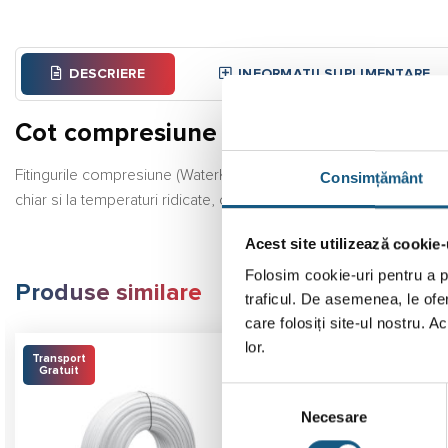
DESCRIERE
INFORMAȚII SUPLIMENTARE
Cot compresiune PEHD, 75×2 1/2 FE,
Fitingurile compresiune (WaterKit) sunt proiectate pentru transp
Consimțământ
chiar si la temperaturi ridicate, culoare neagra Bucsa de blocare
Acest site utilizează cookie-
Folosim cookie-uri pentru a pe
Produse similare
traficul. De asemenea, le ofer
care folosiți site-ul nostru. A
lor.
Transport
Gratuit
Selecția
Necesare
consimțământului