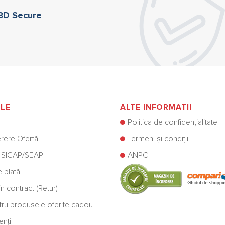
 3D Secure
ILE
ALTE INFORMATII
Politica de confidențialitate
rere Ofertă
Termeni și condiții
 SICAP/SEAP
ANPC
e plată
n contract (Retur)
ntru produsele oferite cadou
enți